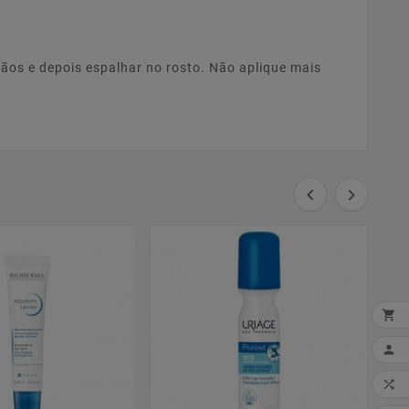
mãos e depois espalhar no rosto. Não aplique mais




MI
