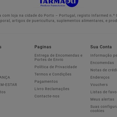
 com loja na cidade do Porto – Portugal, registo Infarmed n.
rporal, artigos de puericultura, suplementos alimentares, e pro
s
Paginas
Sua Conta
Entrega de Encomendas e
Informação p
Portes de Envio
Encomendas
Política de Privacidade
Notas de créd
Termos e Condições
IANÇA
Endereços
Pagamentos
EM-ESTAR
Vouchers
Livro Reclamações
tos
Listas de favo
Contacte-nos
Meus alertas
Suas configur
cookies