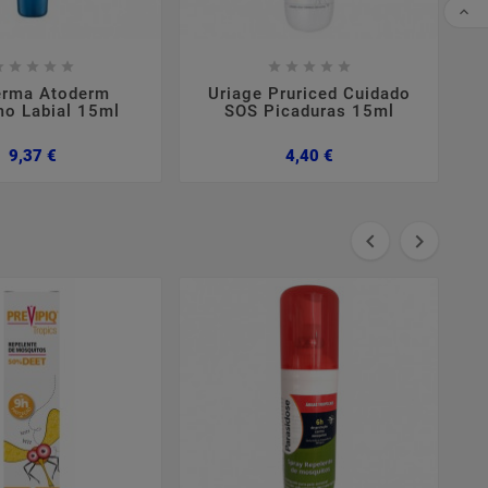
CO


















erma Atoderm
Uriage Pruriced Cuidado
mo Labial 15ml
SOS Picaduras 15ml
Preço
Preço
9,37 €
4,40 €

