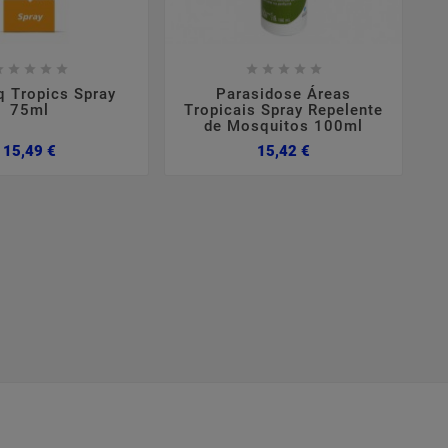

















q Tropics Spray
Parasidose Áreas
75ml
Tropicais Spray Repelente
de Mosquitos 100ml
Preço
Preço
15,49 €
15,42 €