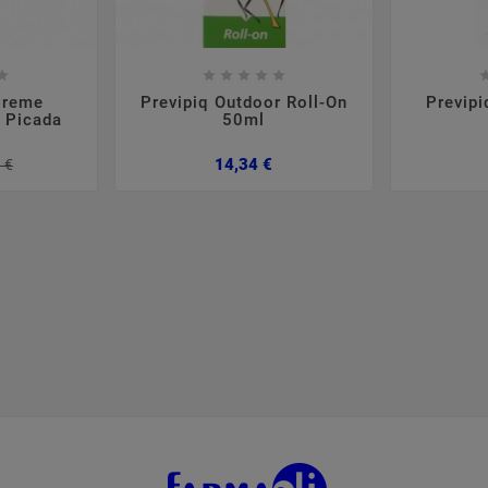













Creme
Previpiq Outdoor Roll-On
Previpi
 Picada
50ml
Preço
Preço
Preço
14,34 €
 €
normal