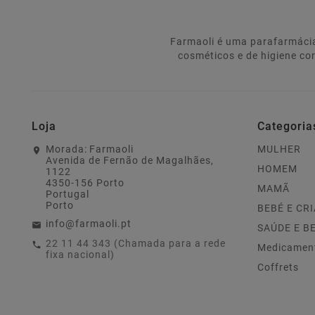
Farmaoli é uma parafarmácia
cosméticos e de higiene co
Loja
Categoria
Morada:
Farmaoli
MULHER
Avenida de Fernão de Magalhães,
HOMEM
1122
4350-156 Porto
MAMÃ
Portugal
Porto
BEBÉ E CR
info@farmaoli.pt
SAÚDE E B
22 11 44 343 (Chamada para a rede
Medicamen
fixa nacional)
Coffrets