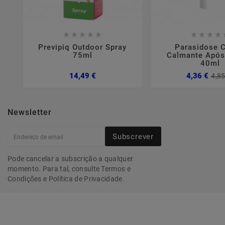















Previpiq Outdoor Spray
Parasidose 
75ml
Calmante Após
40ml
Preço
14,49 €
4,36 €
4,85
Newsletter
Subscrever
Pode cancelar a subscrição a qualquer
momento. Para tal, consulte Termos e
Condições e Política de Privacidade.