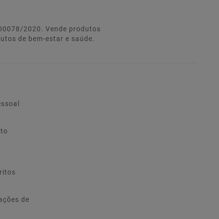
º 00078/2020. Vende produtos
dutos de bem-estar e saúde.
essoal
ito
ritos
ações de