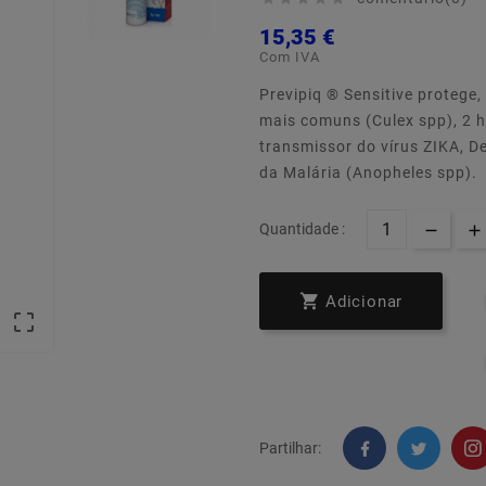
15,35 €
Com IVA
Previpiq ® Sensitive protege
mais comuns (Culex spp), 2 h
transmissor do vírus ZIKA, D
da Malária (Anopheles spp).
Quantidade :

Adicionar

Partilhar: