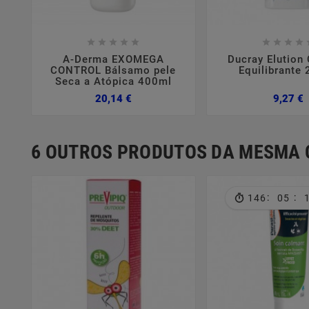















A-Derma EXOMEGA
Ducray Elution
CONTROL Bálsamo pele
Equilibrante
Seca a Atópica 400ml
Preço
P
20,14 €
9,27 €
6 OUTROS PRODUTOS DA MESMA 
:
:
146
05