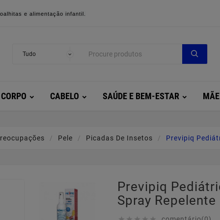
alhitas e alimentação infantil.
CORPO
CABELO
SAÚDE E BEM-ESTAR
MÃE
reocupações
Pele
Picadas De Insetos
Previpiq Pediát
Previpiq Pediátr
Spray Repelente
comentário(0)




