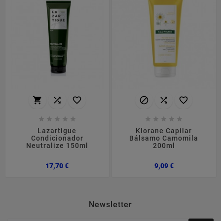
















Lazartigue
Klorane Capilar
Condicionador
Bálsamo Camomila
Neutralize 150ml
200ml
Preço
Preço
17,70 €
9,09 €
Newsletter