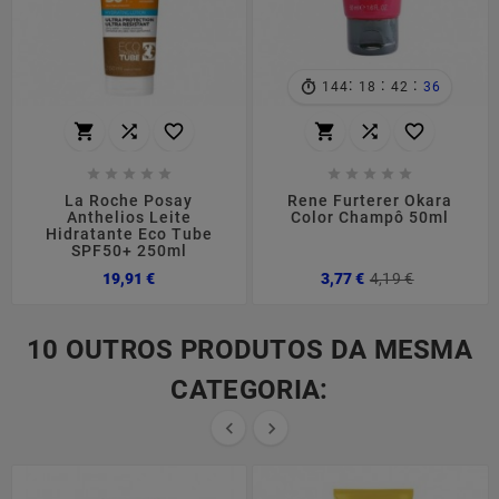
:
:
:
144
18
42
35
















La Roche Posay
Rene Furterer Okara
Anthelios Leite
Color Champô 50ml
Hidratante Eco Tube
SPF50+ 250ml
Preço
Preço
Preço
19,91 €
3,77 €
4,19 €
normal
10 OUTROS PRODUTOS DA MESMA
CATEGORIA:

