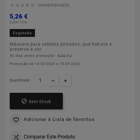
comentário(0)





5,26 €
Com IVA
Esgotado
Máscara para cabelos pintados, que hidrata e
preserva a cor.
30 dias antes promoção -
5.22
Eur
Promoção de 10-03-2023 a 18-03-2023
Quantidade :

Sem Stock
Adicionar à Lista de favoritos

Comparar Este Produto
