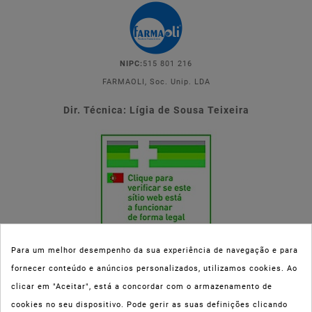
NIPC:
515 801 216
FARMAOLI, Soc. Unip. LDA
Dir. Técnica: Lígia de Sousa Teixeira
Para um melhor desempenho da sua experiência de navegação e para
fornecer conteúdo e anúncios personalizados, utilizamos cookies. Ao
Esta parafarmácia (Farmaoli) encontra-se autorizada pelo INFARMED
clicar em "Aceitar", está a concordar com o armazenamento de
(registo nº 00078/2020) para a dispensa de Medicamentos Não
cookies no seu dispositivo. Pode gerir as suas definições clicando