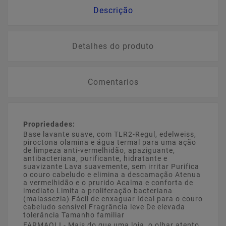
Descrição
Detalhes do produto
Comentarios
Propriedades:
Base lavante suave, com TLR2-Regul, edelweiss,
piroctona olamina e água termal para uma ação
de limpeza anti-vermelhidão, apaziguante,
antibacteriana, purificante, hidratante e
suavizante Lava suavemente, sem irritar Purifica
o couro cabeludo e elimina a descamação Atenua
a vermelhidão e o prurido Acalma e conforta de
imediato Limita a proliferação bacteriana
(malassezia) Fácil de enxaguar Ideal para o couro
cabeludo sensível Fragrância leve De elevada
tolerância Tamanho familiar
FARMAOLI - Mais do que uma loja, o olhar atento