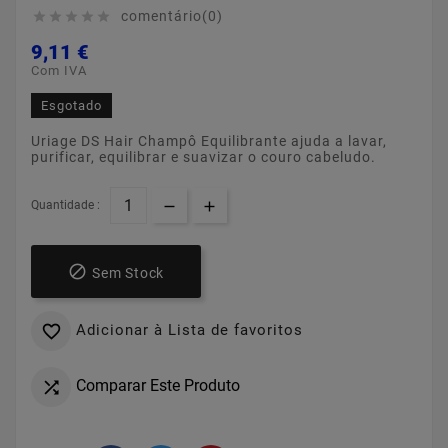
comentário(0)





9,11 €
Com IVA
Esgotado
Uriage DS Hair Champô Equilibrante ajuda a lavar,
purificar, equilibrar e suavizar o couro cabeludo.
Quantidade :

Sem Stock
Adicionar à Lista de favoritos

Comparar Este Produto
