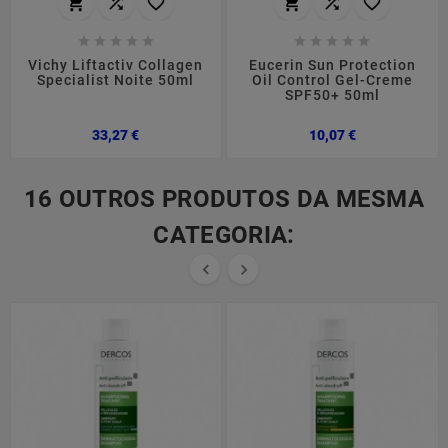
















Vichy Liftactiv Collagen
Eucerin Sun Protection
Specialist Noite 50ml
Oil Control Gel-Creme
SPF50+ 50ml
Preço
Preço
33,27 €
10,07 €
16 OUTROS PRODUTOS DA MESMA
CATEGORIA:

