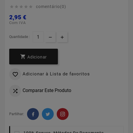
comentário(0)





2,95 €
Com IVA
Quantidade :

Adicionar
Adicionar à Lista de favoritos

Comparar Este Produto

Partilhar: