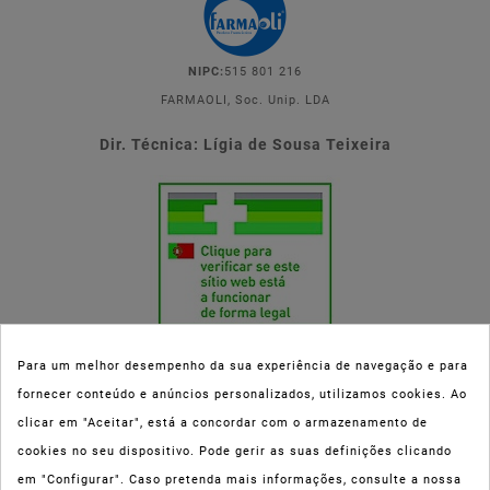
NIPC:
515 801 216
FARMAOLI, Soc. Unip. LDA
Dir. Técnica: Lígia de Sousa Teixeira
Para um melhor desempenho da sua experiência de navegação e para
fornecer conteúdo e anúncios personalizados, utilizamos cookies. Ao
Esta parafarmácia (Farmaoli) encontra-se autorizada pelo INFARMED
clicar em "Aceitar", está a concordar com o armazenamento de
(registo nº 00078/2020) para a dispensa de Medicamentos Não
cookies no seu dispositivo. Pode gerir as suas definições clicando
Sujeitos a Receita Médica (MNSRM) e produtos de saúde e bem-estar
em "Configurar". Caso pretenda mais informações, consulte a nossa