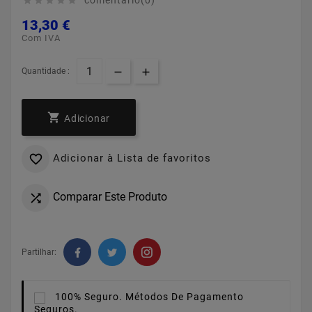
comentário(0)





13,30 €
Com IVA
Quantidade :

Adicionar
Adicionar à Lista de favoritos

Comparar Este Produto

Partilhar:
100% Seguro.
Métodos De Pagamento
Seguros.