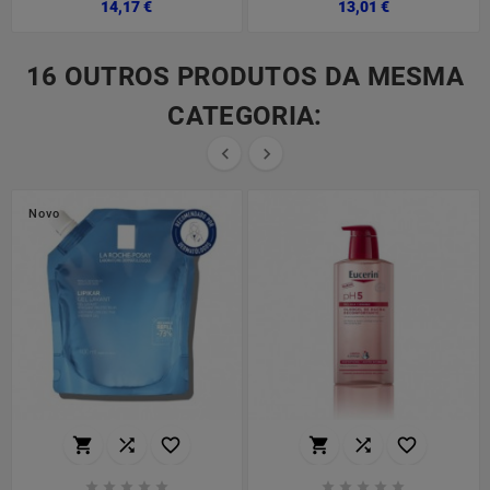
Preço
Preço
14,17 €
13,01 €
16 OUTROS PRODUTOS DA MESMA
CATEGORIA:


Novo















