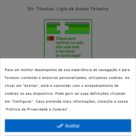
Dir. Técnica: Lígia de Sousa Teixeira
Para um melhor desempenho da sua experiência de navegação e para
fornecer conteúdo e anúncios personalizados, utilizamos cookies. Ao
Esta parafarmácia (Farmaoli) encontra-se autorizada pelo INFARMED
clicar em "Aceitar", está a concordar com o armazenamento de
(registo nº 00078/2020) para a dispensa de Medicamentos Não
cookies no seu dispositivo. Pode gerir as suas definições clicando
Sujeitos a Receita Médica (MNSRM) e produtos de saúde e bem-estar
em "Configurar". Caso pretenda mais informações, consulte a nossa
ao domicílio e através da internet. Os Medicamentos Não Sujeitos a
"Política de Privacidade e Cookies".
Receita Médica só podem ser entregues nos concelhos do Porto,
Maia, Matosinhos, Gondomar e Vila Nova de Gaia.
done_all
Aceitar