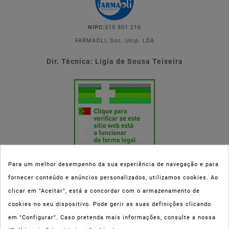
NIPC:
515 801 216
FARMAOLI, Soc. Unip. LDA
Dir. Técnica: Lígia de Sousa Teixeira
Para um melhor desempenho da sua experiência de navegação e para
fornecer conteúdo e anúncios personalizados, utilizamos cookies. Ao
Esta parafarmácia (Farmaoli) encontra-se autorizada pelo INFARMED
clicar em "Aceitar", está a concordar com o armazenamento de
(registo nº 00078/2020) para a dispensa de Medicamentos Não
cookies no seu dispositivo. Pode gerir as suas definições clicando
Sujeitos a Receita Médica (MNSRM) e produtos de saúde e bem-estar
em "Configurar". Caso pretenda mais informações, consulte a nossa
ao domicílio e através da internet. Os Medicamentos Não Sujeitos a