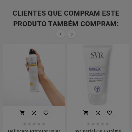
CLIENTES QUE COMPRAM ESTE
PRODUTO TAMBÉM COMPRAM:


















Heliocare Protetor Solar
Svr Xerial-50 Extrême