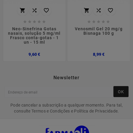
















Neo-Sinefrina Gotas
Venosmil Gel 20 mg/g
nasais, solução 5 mg/ml
Bisnaga 100 g
Frasco conta-gotas - 1
un - 15 ml
Preço
Preço
9,60 €
8,99 €
Newsletter
OK
Pode cancelar a subscrição a qualquer momento. Para tal,
consulte Termos e Condições e Política de Privacidade.