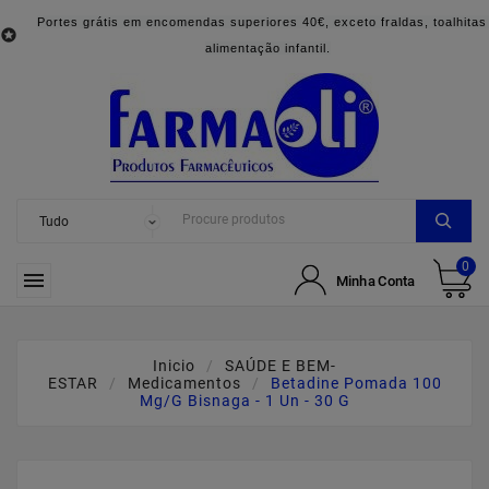
Portes grátis em encomendas superiores 40€, exceto fraldas, toalhitas

alimentação infantil.
0

Minha Conta
Inicio
SAÚDE E BEM-
ESTAR
Medicamentos
Betadine Pomada 100
Mg/g Bisnaga - 1 Un - 30 G