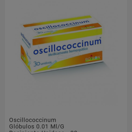
Oscillococcinum
Glóbulos 0.01 Ml/g