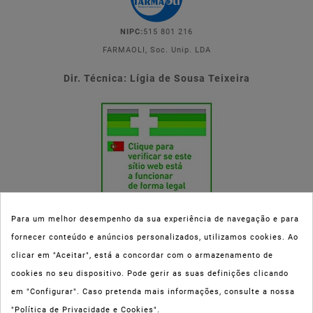
NIPC:
515 801 216
FARMAOLI, Soc. Unip. LDA
Dir. Técnica: Lígia de Sousa Teixeira
Para um melhor desempenho da sua experiência de navegação e para
fornecer conteúdo e anúncios personalizados, utilizamos cookies. Ao
Esta parafarmácia (Farmaoli) encontra-se autorizada pelo INFARMED
clicar em "Aceitar", está a concordar com o armazenamento de
(registo nº 00078/2020) para a dispensa de Medicamentos Não
cookies no seu dispositivo. Pode gerir as suas definições clicando
Sujeitos a Receita Médica (MNSRM) e produtos de saúde e bem-estar
em "Configurar". Caso pretenda mais informações, consulte a nossa
ao domicílio e através da internet. Os Medicamentos Não Sujeitos a
"Política de Privacidade e Cookies".