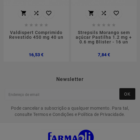
















Valdispert Comprimido
Strepsils Morango sem
Revestido 450 mg 40 un
açúcar Pastilha 1.2 mg +
0.6 mg Blister - 16 un
Preço
Preço
16,53 €
7,84 €
Newsletter
OK
Pode cancelar a subscrição a qualquer momento. Para tal,
consulte Termos e Condições e Política de Privacidade.