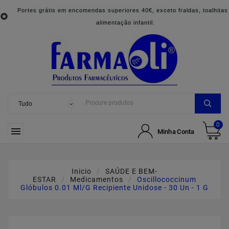
Portes grátis em encomendas superiores 40€, exceto fraldas, toalhitas

alimentação infantil.
0

Minha Conta
Inicio
SAÚDE E BEM-
ESTAR
Medicamentos
Oscillococcinum
Glóbulos 0.01 Ml/g Recipiente Unidose - 30 Un - 1 G