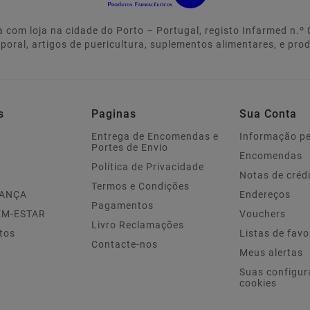
 com loja na cidade do Porto – Portugal, registo Infarmed n.
rporal, artigos de puericultura, suplementos alimentares, e pro
s
Paginas
Sua Conta
Entrega de Encomendas e
Informação p
Portes de Envio
Encomendas
Política de Privacidade
Notas de créd
Termos e Condições
IANÇA
Endereços
Pagamentos
EM-ESTAR
Vouchers
Livro Reclamações
tos
Listas de favo
Contacte-nos
Meus alertas
Suas configur
cookies