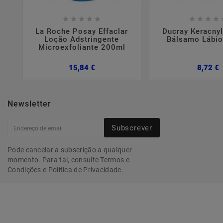















La Roche Posay Effaclar
Ducray Keracnyl
Loção Adstringente
Bálsamo Lábi
Microexfoliante 200ml
Preço
P
15,84 €
8,72 €
Newsletter
Subscrever
Pode cancelar a subscrição a qualquer
momento. Para tal, consulte Termos e
Condições e Política de Privacidade.