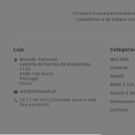
Farmaoli é uma parafarmácia
cosméticos e de higiene co
Loja
Categoria
Morada:
Farmaoli
MULHER
Avenida de Fernão de Magalhães,
HOMEM
1122
4350-156 Porto
MAMÃ
Portugal
Porto
BEBÉ E CR
info@farmaoli.pt
SAÚDE E B
22 11 44 343 (Chamada para a rede
Medicamen
fixa nacional)
Coffrets