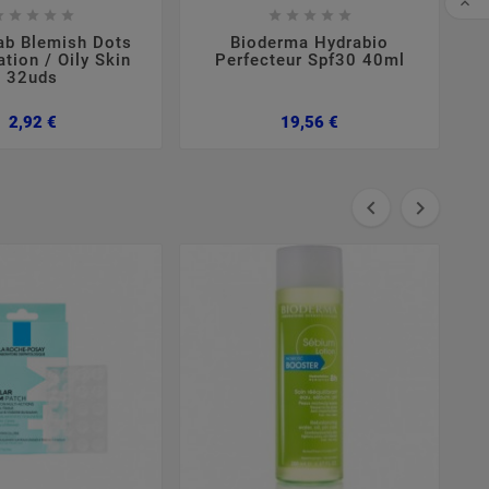


















ab Blemish Dots
Bioderma Hydrabio
tion / Oily Skin
Perfecteur Spf30 40ml
32uds
Preço
Preço
2,92 €
19,56 €

