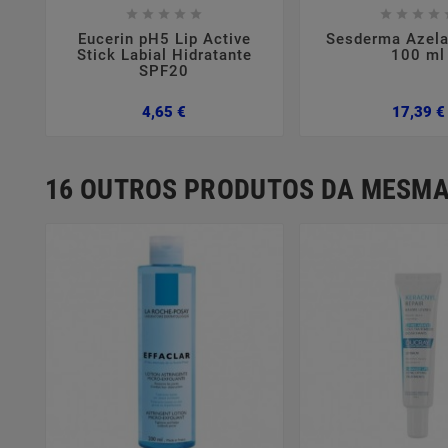















Eucerin pH5 Lip Active
Sesderma Azel
Stick Labial Hidratante
100 ml
SPF20
Preço
4,65 €
17,39 €
16 OUTROS PRODUTOS DA MESMA