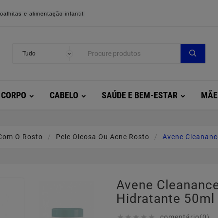
alhitas e alimentação infantil.
CORPO
CABELO
SAÚDE E BEM-ESTAR
MÃE
Com O Rosto
Pele Oleosa Ou Acne Rosto
Avene Cleananc
Avene Cleananc
Hidratante 50ml
comentário(0)




