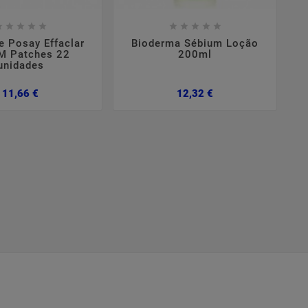

















e Posay Effaclar
Bioderma Sébium Loção
A
M Patches 22
200ml
C
unidades
Preço
Preço
11,66 €
12,32 €