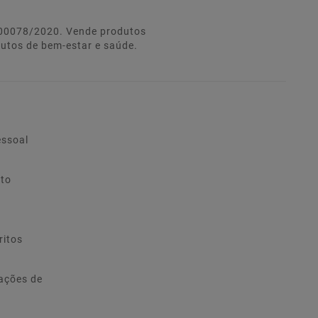
º 00078/2020. Vende produtos
dutos de bem-estar e saúde.
essoal
ito
ritos
ações de