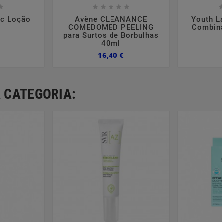













ac Loção
Avène CLEANANCE
Youth L
COMEDOMED PEELING
Combina
para Surtos de Borbulhas
40ml
Preço
Preço
16,40 €
 CATEGORIA: