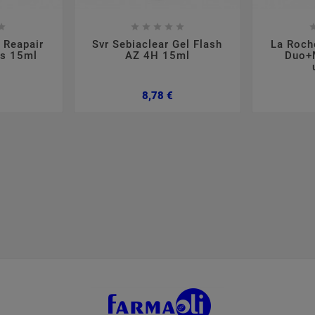













 Reapair
Svr Sebiaclear Gel Flash
La Roch
os 15ml
AZ 4H 15ml
Duo+
reço
Preço
8,78 €