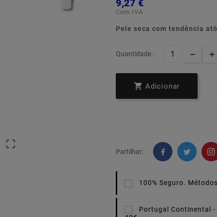
9,27 €
Com IVA
Pele seca com tendência at
Quantidade :

Adicionar

Partilhar:
100% Seguro.
Métodos
Portugal Continental -