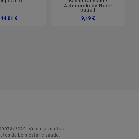
impeza 1l
Banho Calmante
Antiprurido de Noite
200ml
Preço
Preço
14,01 €
9,19 €
º 00078/2020. Vende produtos
dutos de bem-estar e saúde.