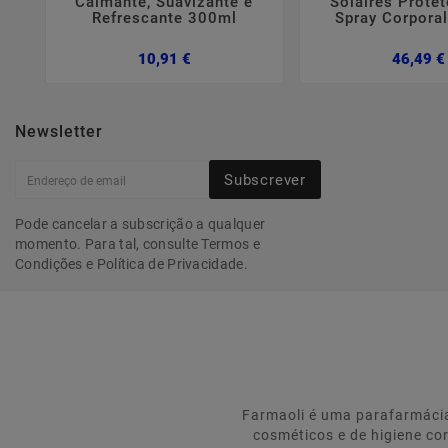
Calmante, Suavizante e
Solaires Protet
Refrescante 300ml
Spray Corpora
Preço
10,91 €
46,49 €
Newsletter
Subscrever
Pode cancelar a subscrição a qualquer
momento. Para tal, consulte Termos e
Condições e Política de Privacidade.
Farmaoli é uma parafarmácia
cosméticos e de higiene co