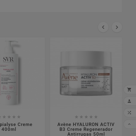




MI


















CO

opialyse Creme
Avène HYALURON ACTIV
400ml
B3 Creme Regenerador
Antirrugas 50ml