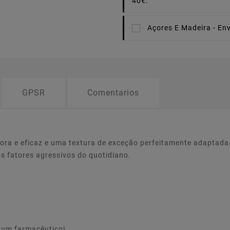
40€.
Açores E Madeira -
Env
GPSR
Comentarios
 e eficaz e uma textura de exceção perfeitamente adaptada 
os fatores agressivos do quotidiano.
e um farmacêutico!