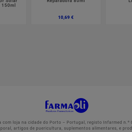
or Solar
Reparadora 80ml
L
l 150ml
Preço
Preço
10,69 €
 com loja na cidade do Porto – Portugal, registo Infarmed n.
rporal, artigos de puericultura, suplementos alimentares, e pro