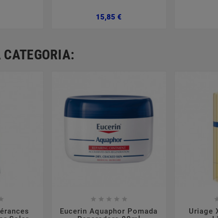
reço
Preço
15,85 €
 CATEGORIA:













lérances
Eucerin Aquaphor Pomada
Uriage 