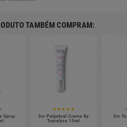
PRODUTO TAMBÉM COMPRAM:













a Spray
Svr Palpebral Creme By
Svr T
ml
Topialyse 15ml