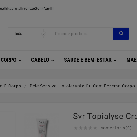
alhitas e alimentação infantil.
CORPO
CABELO
SAÚDE E BEM-ESTAR
MÃE
m O Corpo
Pele Sensível, Intolerante Ou Com Eczema Corpo
Svr Topialyse Cr
comentário(0)




