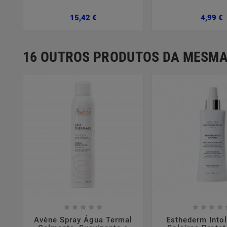
Preço
P
15,42 €
4,99 €
16 OUTROS PRODUTOS DA MESMA















Avène Spray Água Termal
Esthederm Into