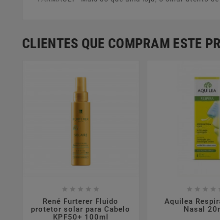
CLIENTES QUE COMPRAM ESTE 















René Furterer Fluido
Aquilea Respir
protetor solar para Cabelo
Nasal 20
KPF50+ 100ml