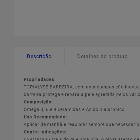
Descrição
Detalhes do produto
Propriedades:
TOPIALYSE BARREIRA, com uma composição inovadora
barreira protege e repara a pele agredida pelos vári
Composição:
Ómega 3, 6 e 9 ceramidas e Ácido hialurónico
Uso Recomendado:
Aplicar de manhã e reaplicar sempre que necessário
Contra Indicações:
FARMAOLI - Mais do que uma loja, o olhar atento d