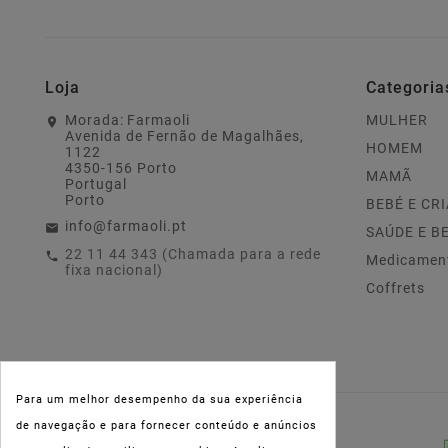
Loja
Categoria
Morada:
Farmaoli
MULHER
Avenida de Fernão de Magalhães,
HOMEM
1122
4350-156 Porto
MAMÃ
Portugal
Porto
BEBÉ E CR
info@farmaoli.pt
SAÚDE E B
22 11 44 343 (Chamada para a rede
Medicamen
fixa nacional)
Coffrets
Para um melhor desempenho da sua experiência
de navegação e para fornecer conteúdo e anúncios
NIPC:
515 801 216