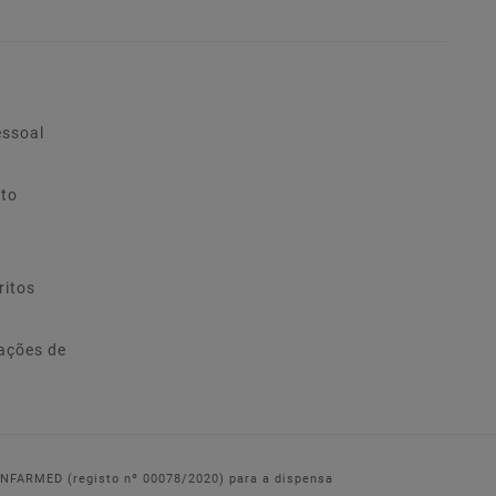
essoal
ito
ritos
ações de
 INFARMED (registo nº 00078/2020) para a dispensa