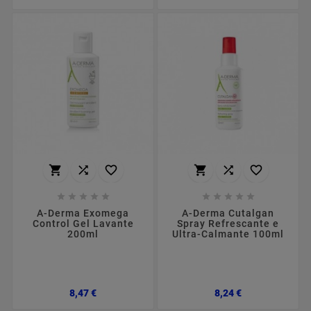
















A-Derma Exomega
A-Derma Cutalgan
Control Gel Lavante
Spray Refrescante e
200ml
Ultra-Calmante 100ml
Preço
Preço
8,47 €
8,24 €