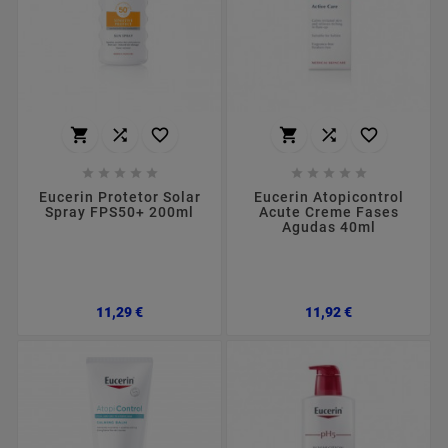
















Eucerin Protetor Solar
Eucerin Atopicontrol
Spray FPS50+ 200ml
Acute Creme Fases
Agudas 40ml
Preço
Preço
11,29 €
11,92 €