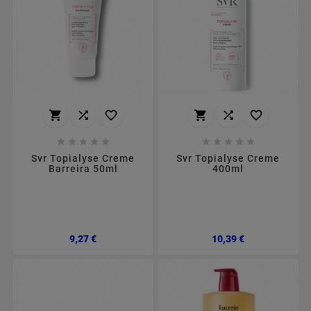
















Svr Topialyse Creme
Svr Topialyse Creme
Barreira 50ml
400ml
Preço
Preço
9,27 €
10,39 €