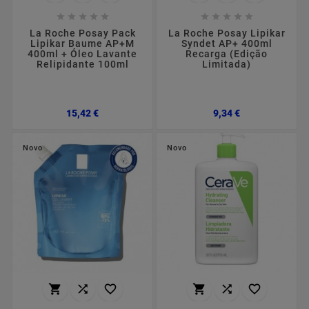










La Roche Posay Pack
La Roche Posay Lipikar
Lipikar Baume AP+M
Syndet AP+ 400ml
400ml + Óleo Lavante
Recarga (Edição
Relipidante 100ml
Limitada)
Preço
Preço
15,42 €
9,34 €
Novo
Novo





