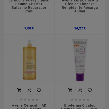
La Roche Posay Lipikar
Avène XeraCalm A.D
Baume AP+Max
Óleo de Limpeza
Bálsamo Reparador
Relipidante Recarga
75ml
400ml
Preço
Preço
7,08 €
14,27 €
















Avène Xeracalm AD
Bioderma Cicabio