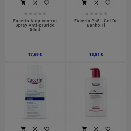
















Eucerin Atopicontrol
Eucerin Ph5 - Gel De
Spray Anti-prurido
Banho 1l
50ml
Preço
Preço
17,69 €
13,81 €





