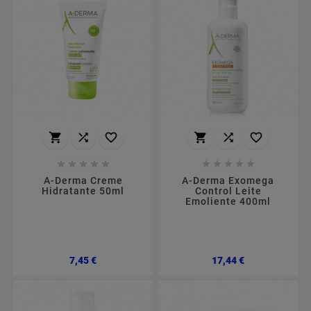
















A-Derma Creme
A-Derma Exomega
Hidratante 50ml
Control Leite
Emoliente 400ml
Preço
Preço
7,45 €
17,44 €