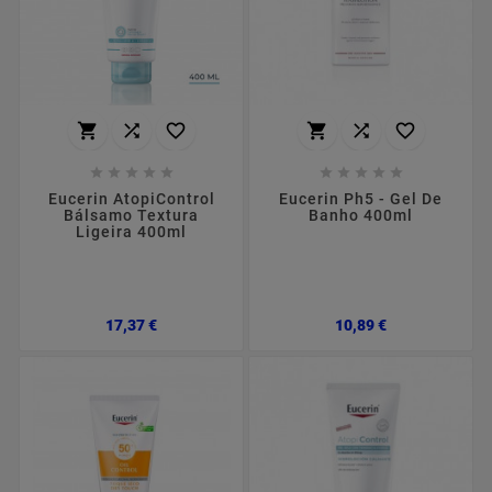
















Eucerin AtopiControl
Eucerin Ph5 - Gel De
Bálsamo Textura
Banho 400ml
Ligeira 400ml
Preço
Preço
17,37 €
10,89 €