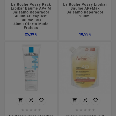
La Roche Posay Pack
La Roche Posay Lipikar
Lipikar Baume AP+ M
Baume AP+Max
Bálsamo Reparador
Bálsamo Reparador
400ml+Cicaplast
200ml
Baume B5+
40ml+Oferta Muda
Fraldas
Preço
Preço
25,39 €
10,55 €















