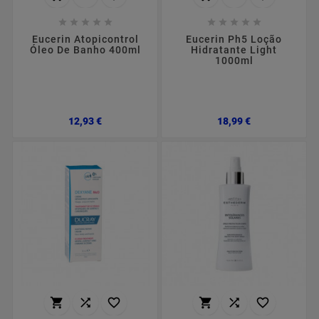










Eucerin Atopicontrol
Eucerin Ph5 Loção
Óleo De Banho 400ml
Hidratante Light
1000ml
Preço
Preço
12,93 €
18,99 €





