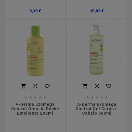
Preço
Preço
9,19 €
18,93 €
















A-Derma Exomega
A-Derma Exomega
Control Óleo de Duche
Control Gel Corpo e
Emoliente 200ml
Cabelo 500ml