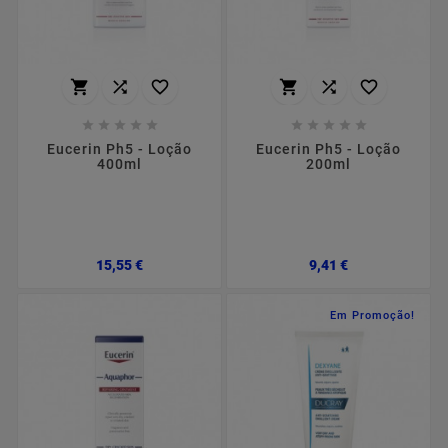
















Eucerin Ph5 - Loção
Eucerin Ph5 - Loção
400ml
200ml
Preço
Preço
15,55 €
9,41 €
Em Promoção!