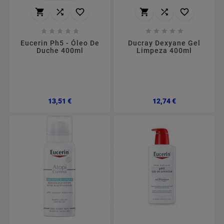
















Eucerin Ph5 - Óleo De
Ducray Dexyane Gel
Duche 400ml
Limpeza 400ml
Preço
Preço
13,51 €
12,74 €