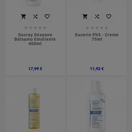
















Ducray Dexyane
Eucerin Ph5 - Creme
Bálsamo Emoliente
75ml
400ml
Preço
Preço
17,99 €
11,92 €