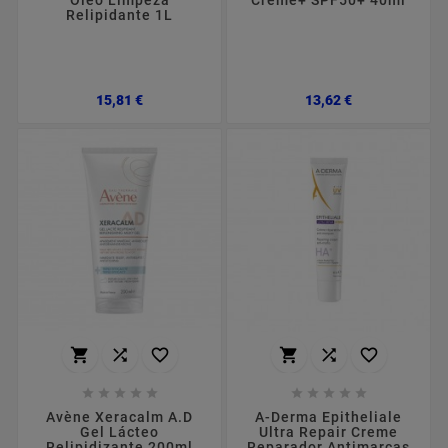
Óleo Limpeza
Creme+ SPF50+ 40ml
Relipidante 1L
Preço
Preço
15,81 €
13,62 €
















Avène Xeracalm A.D
A-Derma Epitheliale
Gel Lácteo
Ultra Repair Creme
Relipidizante 200ml
Reparador Antimarcas