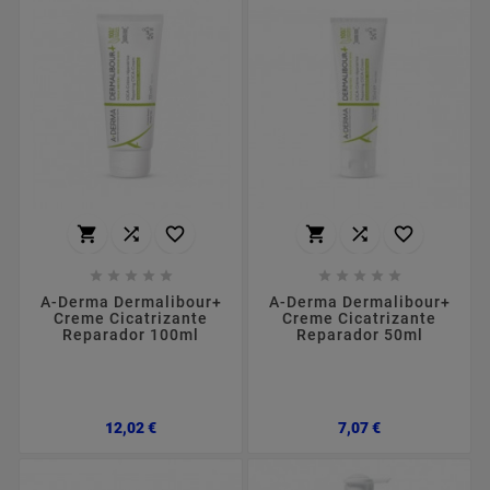
















A-Derma Dermalibour+
A-Derma Dermalibour+
Creme Cicatrizante
Creme Cicatrizante
Reparador 100ml
Reparador 50ml
Preço
Preço
12,02 €
7,07 €