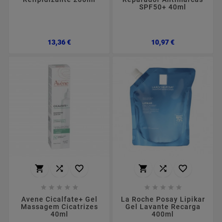
SPF50+ 40ml
Preço
Preço
13,36 €
10,97 €
















Avene Cicalfate+ Gel
La Roche Posay Lipikar
Massagem Cicatrizes
Gel Lavante Recarga
40ml
400ml