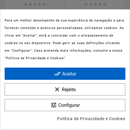










Ducray Dexyane Med
Esthederm
Creme Reparador 30ml
Intolérances Solaires
Protetor Solar Spray
Para um melhor desempenho da sua experiência de navegação e para
Corporal 150ml
fornecer conteúdo e anúncios personalizados, utilizamos cookies. Ao
clicar em "Aceitar", está a concordar com o armazenamento de
cookies no seu dispositivo. Pode gerir as suas definições clicando
Preço
Preço
10,80 €
46,49 €
em "Configurar". Caso pretenda mais informações, consulte a nossa
"Política de Privacidade e Cookies".
done_all
Aceitar
clear
Rejeite.
tune
Configurar






Política de Privacidade e Cookies









