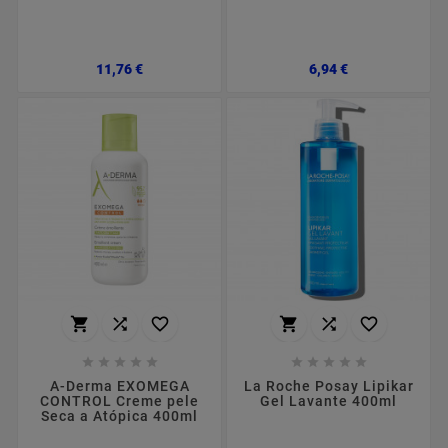
Preço
Preço
11,76 €
6,94 €
















A-Derma EXOMEGA
La Roche Posay Lipikar
CONTROL Creme pele
Gel Lavante 400ml
Seca a Atópica 400ml