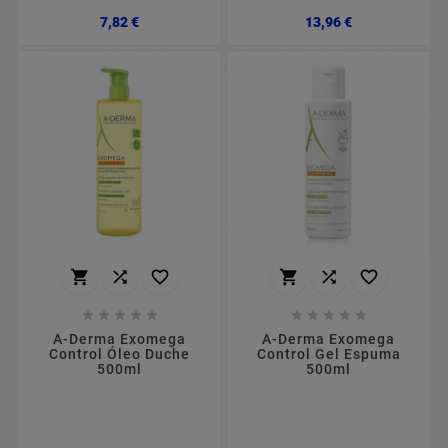
Preço
Preço
7,82 €
13,96 €
















A-Derma Exomega
A-Derma Exomega
Control Óleo Duche
Control Gel Espuma
500ml
500ml