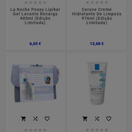










La Roche Posay Lipikar
Cerave Creme
Gel Lavante Recarga
Hidratante De Limpeza
400ml (Edição
976ml (Edição
Limitada)
Limitada)
Preço
Preço
6,65 €
13,68 €















