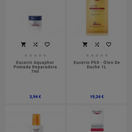
















Eucerin Aquaphor
Eucerin Ph5 - Óleo De
Pomada Reparadora
Duche 1L
7ml
Preço
Preço
3,94 €
19,24 €