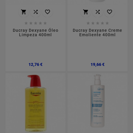
















Ducray Dexyane Óleo
Ducray Dexyane Creme
Limpeza 400ml
Emoliente 400ml
Preço
Preço
12,76 €
19,66 €