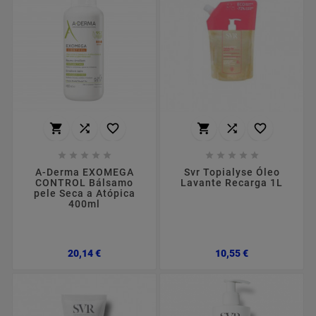
















A-Derma EXOMEGA
Svr Topialyse Óleo
CONTROL Bálsamo
Lavante Recarga 1L
pele Seca a Atópica
400ml
Preço
Preço
20,14 €
10,55 €