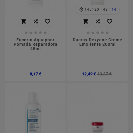
:
:
:
145
20
48
13
















Eucerin Aquaphor
Ducray Dexyane Creme
Pomada Reparadora
Emoliente 200ml
45ml
Preço
Preço
Preço
8,17 €
12,49 €
13,87 €
normal