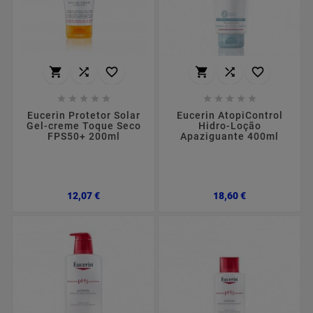
















Eucerin Protetor Solar
Eucerin AtopiControl
Gel-creme Toque Seco
Hidro-Loção
FPS50+ 200ml
Apaziguante 400ml
Preço
Preço
12,07 €
18,60 €