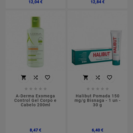
Preço
Preço
12,04 €
12,84 €
















A-Derma Exomega
Halibut Pomada 150
Control Gel Corpo e
mg/g Bisnaga - 1 un -
Cabelo 200ml
30 g
Preço
Preço
8,47 €
6,40 €