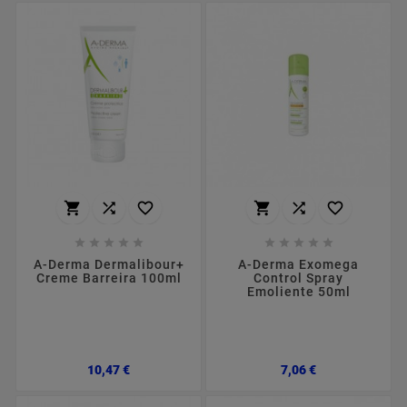
















A-Derma Dermalibour+
A-Derma Exomega
Creme Barreira 100ml
Control Spray
Emoliente 50ml
Preço
Preço
10,47 €
7,06 €