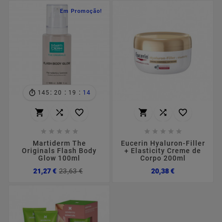
Em Promoção!
:
:
:
145
20
19
14
















Martiderm The
Eucerin Hyaluron-Filler
Originals Flash Body
+ Elasticity Creme de
Glow 100ml
Corpo 200ml
Preço
Preço
Preço
21,27 €
23,63 €
20,38 €
normal