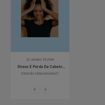
,
,
outubro
29
2024
junho
28
Stress E Perda De Cabelo:
Dermatite A
Estarão Relacionados?
Estarão relacionados?
Principais caract
causas e sin

