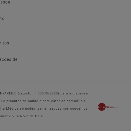
essoal
ito
ritos
ações de
 INFARMED (registo nº 00078/2020) para a dispensa
e produtos de saúde e bem-estar ao domicílio e
eita Médica só podem ser entregues nos concelhos
omar e Vila Nova de Gaia.