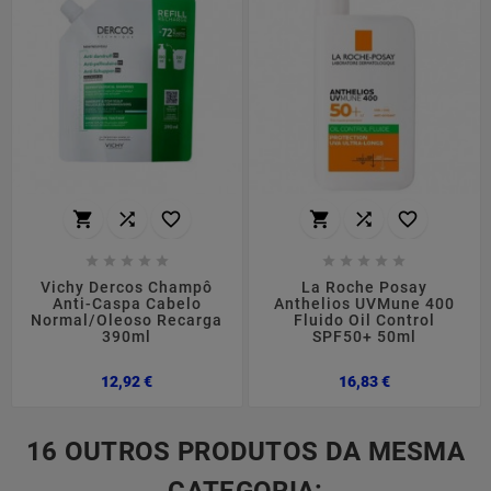
















Vichy Dercos Champô
La Roche Posay
Anti-Caspa Cabelo
Anthelios UVMune 400
Normal/Oleoso Recarga
Fluido Oil Control
390ml
SPF50+ 50ml
Preço
Preço
12,92 €
16,83 €
16 OUTROS PRODUTOS DA MESMA
CATEGORIA: