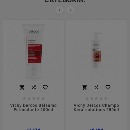


















Vichy Dercos Bálsamo
Vichy Dercos Champô
Estimulante 200ml
Kera-solutions 250ml
Preço
Preço