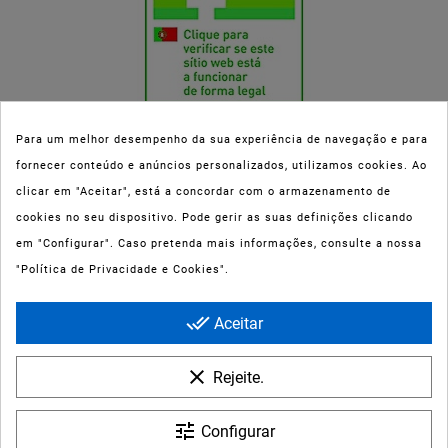
Para um melhor desempenho da sua experiência de navegação e para
fornecer conteúdo e anúncios personalizados, utilizamos cookies. Ao
Esta parafarmácia (Farmaoli) encontra-se autorizada pelo INFARMED
clicar em "Aceitar", está a concordar com o armazenamento de
(registo nº 00078/2020) para a dispensa de Medicamentos Não
cookies no seu dispositivo. Pode gerir as suas definições clicando
Sujeitos a Receita Médica (MNSRM) e produtos de saúde e bem-estar
em "Configurar". Caso pretenda mais informações, consulte a nossa
ao domicílio e através da internet. Os Medicamentos Não Sujeitos a
"Política de Privacidade e Cookies".
Receita Médica só podem ser entregues nos concelhos do Porto,
Maia, Matosinhos, Gondomar e Vila Nova de Gaia.
done_all
Aceitar
clear
Rejeite.
tune
Configurar