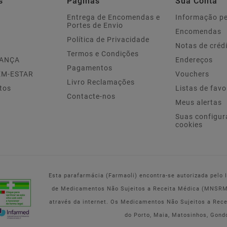
s
Paginas
Sua Conta
Entrega de Encomendas e
Informação p
Portes de Envio
Encomendas
Política de Privacidade
Notas de créd
Termos e Condições
IANÇA
Endereços
Pagamentos
EM-ESTAR
Vouchers
Livro Reclamações
tos
Listas de favo
Contacte-nos
Meus alertas
Suas configur
cookies
Esta parafarmácia (Farmaoli) encontra-se autorizada pelo
de Medicamentos Não Sujeitos a Receita Médica (MNSRM) 
através da internet. Os Medicamentos Não Sujeitos a Rec
do Porto, Maia, Matosinhos, Gond