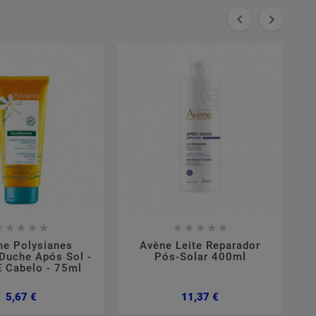



















ne Polysianes
Avène Leite Reparador
uche Após Sol -
Pós-Solar 400ml
E Cabelo - 75ml
Preço
Preço
5,67 €
11,37 €