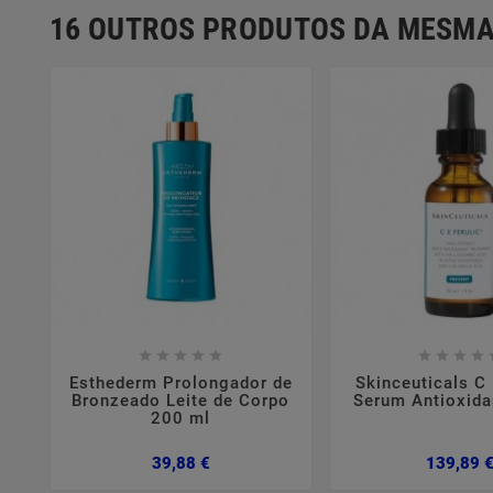
16 OUTROS PRODUTOS DA MESMA















Esthederm Prolongador de
Skinceuticals C 
Bronzeado Leite de Corpo
Serum Antioxida
200 ml
Preço
39,88 €
139,89 