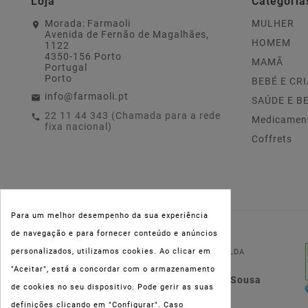
Loja
Categoria
Morada:
Farmaoli
MULHER
Avenida de Fernão de Magalhães,
HOMEM
1122
4350-156 Porto
MAMÃ
Portugal
Porto
BEBÉ E CR
info@farmaoli.pt
SAÚDE E B
22 11 44 343 (Chamada para a rede
Medicamen
fixa nacional)
Coffrets
Para um melhor desempenho da sua experiência
de navegação e para fornecer conteúdo e anúncios
NIPC:
515 801 216
personalizados, utilizamos cookies. Ao clicar em
FARMAOLI, Soc. Unip. LDA
"Aceitar", está a concordar com o armazenamento
Dir. Técnica: Lígia de Sousa
de cookies no seu dispositivo. Pode gerir as suas
Teixeira
definições clicando em "Configurar". Caso