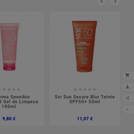





















MI
erma Sensibio
Svr Sun Secure Blur Teinte
S

 Gel de Limpeza
SPF50+ 50ml
100ml
CO

Preço
Preço
9,80 €
11,07 €