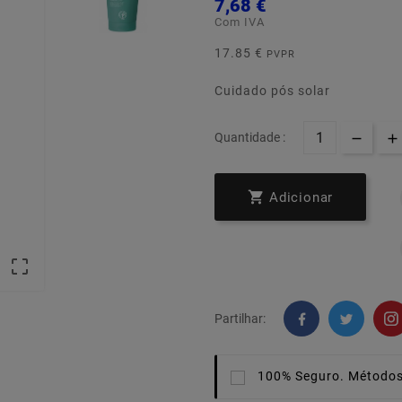
7,68 €
Com IVA
17.85 €
PVPR
Cuidado pós solar
Quantidade :

Adicionar

Partilhar:
100% Seguro.
Métodos