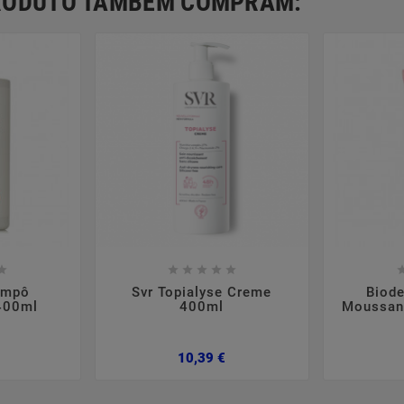
PRODUTO TAMBÉM COMPRAM:













ampô
Svr Topialyse Creme
Biod
 400ml
400ml
Moussant
Preço
Preço
10,39 €