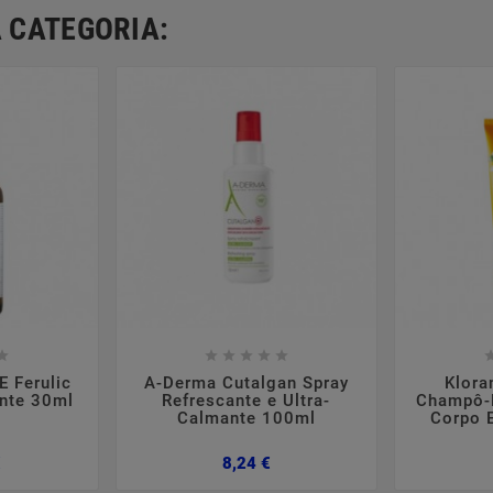
 CATEGORIA:













E Ferulic
A-Derma Cutalgan Spray
Klora
nte 30ml
Refrescante e Ultra-
Champô-D
Calmante 100ml
Corpo 
Preço
Preço
€
8,24 €