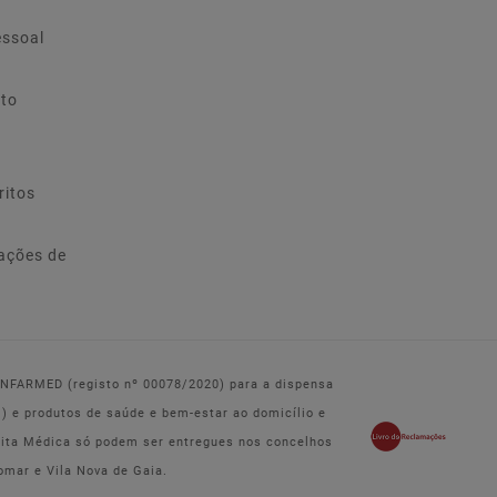
essoal
ito
ritos
ações de
 INFARMED (registo nº 00078/2020) para a dispensa
e produtos de saúde e bem-estar ao domicílio e
eita Médica só podem ser entregues nos concelhos
omar e Vila Nova de Gaia.