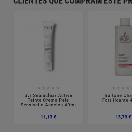
CLIENTES QUE COMPRAM ESTE 















Svr Sebiaclear Active
Iraltone Ch
Teinte Creme Pele
Fortificante
Sensivel e Acneica 40ml
Preço
11,13 €
13,73 €