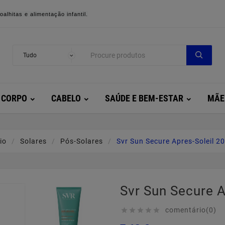
alhitas e alimentação infantil.
CORPO
CABELO
SAÚDE E BEM-ESTAR
MÃE
io
Solares
Pós-Solares
Svr Sun Secure Apres-Soleil 2
Svr Sun Secure A
comentário(0)




