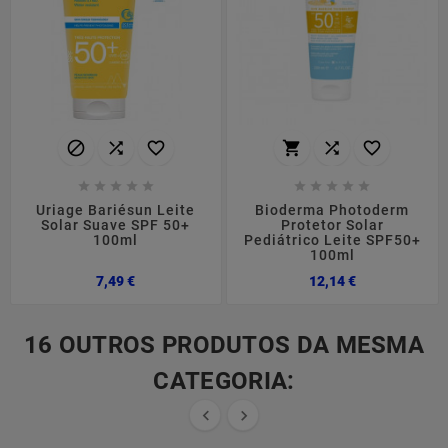
















Uriage Bariésun Leite
Bioderma Photoderm
Solar Suave SPF 50+
Protetor Solar
100ml
Pediátrico Leite SPF50+
100ml
Preço
Preço
7,49 €
12,14 €
16 OUTROS PRODUTOS DA MESMA
CATEGORIA:

