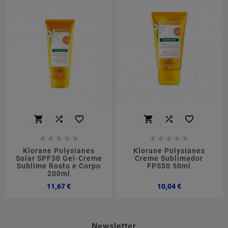
















Klorane Polysianes
Klorane Polysianes
Solar SPF30 Gel-Creme
Creme Sublimador
Sublime Rosto e Corpo
FPS50 50ml
200ml
Preço
Preço
11,67 €
10,04 €
Newsletter