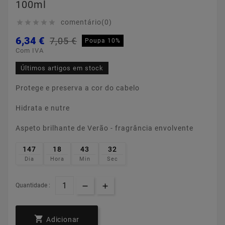
100ml
comentário(0)





6,34 €
7,05 €
Poupa 10%
Com IVA
Últimos artigos em stock
Protege e preserva a cor do cabelo
Hidrata e nutre
Aspeto brilhante de Verão - fragrância envolvente
147
18
43
31
Dia
Hora
Min
Sec
Quantidade :

Adicionar