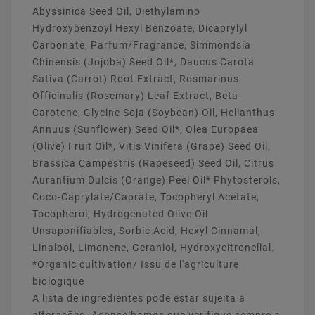
Abyssinica Seed Oil, Diethylamino
Hydroxybenzoyl Hexyl Benzoate, Dicaprylyl
Carbonate, Parfum/Fragrance, Simmondsia
Chinensis (Jojoba) Seed Oil*, Daucus Carota
Sativa (Carrot) Root Extract, Rosmarinus
Officinalis (Rosemary) Leaf Extract, Beta-
Carotene, Glycine Soja (Soybean) Oil, Helianthus
Annuus (Sunflower) Seed Oil*, Olea Europaea
(Olive) Fruit Oil*, Vitis Vinifera (Grape) Seed Oil,
Brassica Campestris (Rapeseed) Seed Oil, Citrus
Aurantium Dulcis (Orange) Peel Oil* Phytosterols,
Coco-Caprylate/Caprate, Tocopheryl Acetate,
Tocopherol, Hydrogenated Olive Oil
Unsaponifiables, Sorbic Acid, Hexyl Cinnamal,
Linalool, Limonene, Geraniol, Hydroxycitronellal.
*Organic cultivation/ Issu de l'agriculture
biologique
A lista de ingredientes pode estar sujeita a
alterações. Aconselhamos que verifique sempre a