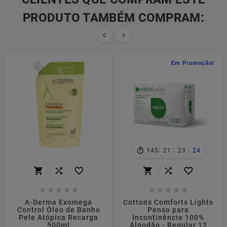
PRODUTO TAMBÉM COMPRAM:


Em Promoção!
:
:
:
145
21
23
24
















A-Derma Exomega
Cottons Comforts Lights
Control Óleo de Banho
Penso para
Pele Atópica Recarga
Incontinência 100%
500ml
Algodão - Regular 12