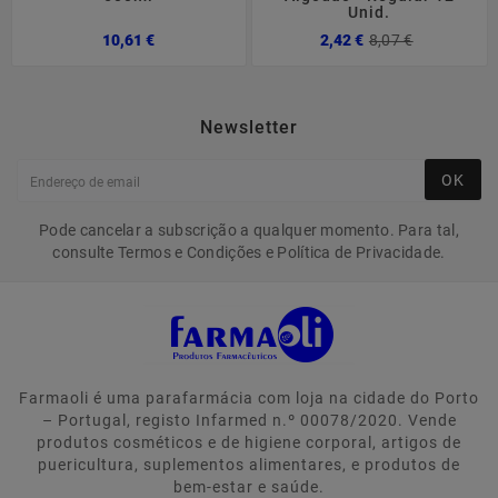
Unid.
Preço
Preço
Preço
10,61 €
2,42 €
8,07 €
normal
Newsletter
OK
Pode cancelar a subscrição a qualquer momento. Para tal,
consulte Termos e Condições e Política de Privacidade.
Farmaoli é uma parafarmácia com loja na cidade do Porto
– Portugal, registo Infarmed n.º 00078/2020. Vende
produtos cosméticos e de higiene corporal, artigos de
puericultura, suplementos alimentares, e produtos de
bem-estar e saúde.