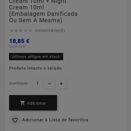
Cream 10ml + Night
Cream 10ml
(Embalagem Danificada
Ou Sem A Mesma)
comentário(0)





18,85 €
Com IVA
Últimos artigos em stock
Produto intacto e selado.
Quantidade :

Adicionar
Adicionar à Lista de favoritos
