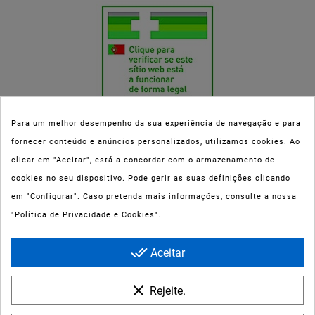
Para um melhor desempenho da sua experiência de navegação e para
fornecer conteúdo e anúncios personalizados, utilizamos cookies. Ao
Esta parafarmácia (Farmaoli) encontra-se autorizada pelo INFARMED
clicar em "Aceitar", está a concordar com o armazenamento de
(registo nº 00078/2020) para a dispensa de Medicamentos Não
cookies no seu dispositivo. Pode gerir as suas definições clicando
Sujeitos a Receita Médica (MNSRM) e produtos de saúde e bem-estar
em "Configurar". Caso pretenda mais informações, consulte a nossa
ao domicílio e através da internet. Os Medicamentos Não Sujeitos a
"Política de Privacidade e Cookies".
Receita Médica só podem ser entregues nos concelhos do Porto,
Maia, Matosinhos, Gondomar e Vila Nova de Gaia.
done_all
Aceitar
clear
Rejeite.
MARTIDERM PLATINUM