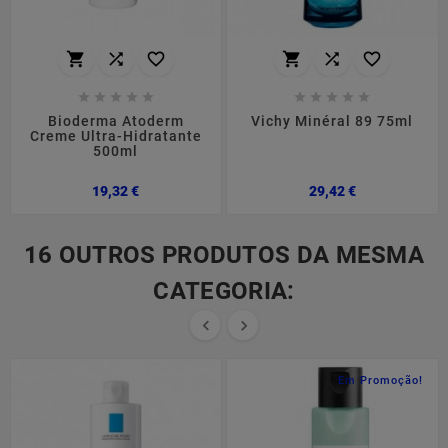
















Bioderma Atoderm
Vichy Minéral 89 75ml
Creme Ultra-Hidratante
500ml
Preço
Preço
19,32 €
29,42 €
16 OUTROS PRODUTOS DA MESMA
CATEGORIA:


Em Promoção!