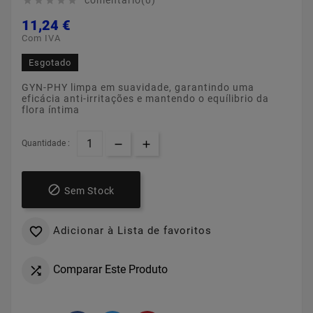
comentário(0)





11,24 €
Com IVA
Esgotado
GYN-PHY limpa em suavidade, garantindo uma
eficácia anti-irritações e mantendo o equílibrio da
flora íntima
Quantidade :

Sem Stock
Adicionar à Lista de favoritos

Comparar Este Produto
