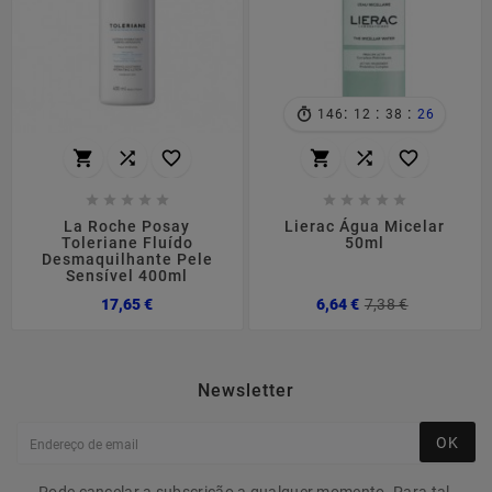
:
:
:
146
12
38
25
















La Roche Posay
Lierac Água Micelar
Toleriane Fluído
50ml
Desmaquilhante Pele
Sensível 400ml
Preço
Preço
Preço
17,65 €
6,64 €
7,38 €
normal
Newsletter
OK
Pode cancelar a subscrição a qualquer momento. Para tal,