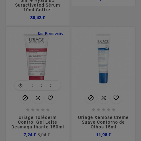
5ml + Hyalu B5
Suractivated Sérum
10ml Coffret
Preço
30,43 €
Em Promoção!
:
:
:
















Uriage Toléderm
Uriage Xemose Creme
Control Gel Leite
Suave Contorno de
Desmaquilhante 150ml
Olhos 15ml
Preço
Preço
Preço
7,24 €
8,04 €
11,98 €
normal