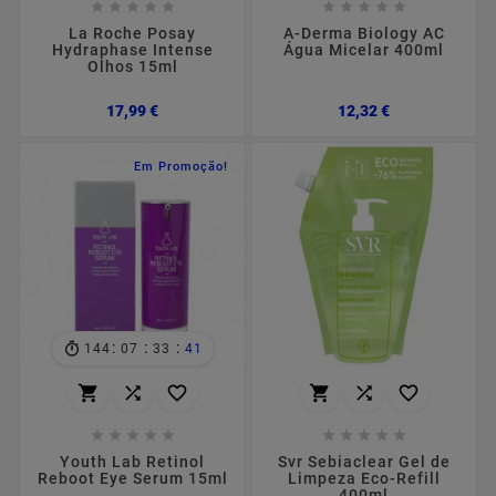










La Roche Posay
A-Derma Biology AC
Hydraphase Intense
Água Micelar 400ml
Olhos 15ml
Preço
Preço
17,99 €
12,32 €
Em Promoção!
:
:
:
144
07
33
40
















Youth Lab Retinol
Svr Sebiaclear Gel de
Reboot Eye Serum 15ml
Limpeza Eco-Refill
400ml