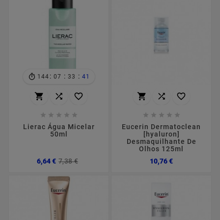
:
:
:
144
07
33
40
















Lierac Água Micelar
Eucerin Dermatoclean
50ml
[hyaluron]
Desmaquilhante De
Olhos 125ml
Preço
Preço
Preço
6,64 €
7,38 €
10,76 €
normal