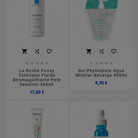
















La Roche Posay
Svr Physiopure Água
Toleriane Fluído
Micelar Recarga 400ml
Desmaquilhante Pele
Preço
9,70 €
Sensível 400ml
Preço
17,65 €