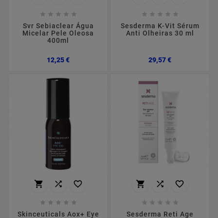










Svr Sebiaclear Água
Sesderma K-Vit Sérum
Micelar Pele Oleosa
Anti Olheiras 30 ml
400ml
Preço
Preço
12,25 €
29,57 €
















Skinceuticals Aox+ Eye
Sesderma Reti Age