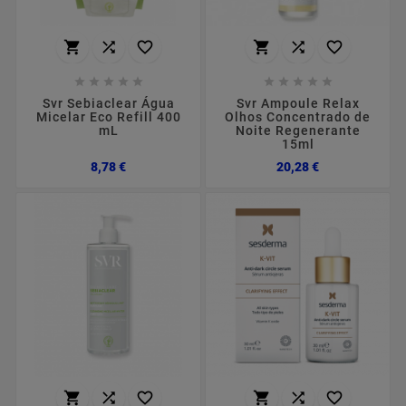
















Svr Sebiaclear Água
Svr Ampoule Relax
Micelar Eco Refill 400
Olhos Concentrado de
mL
Noite Regenerante
15ml
Preço
Preço
8,78 €
20,28 €





