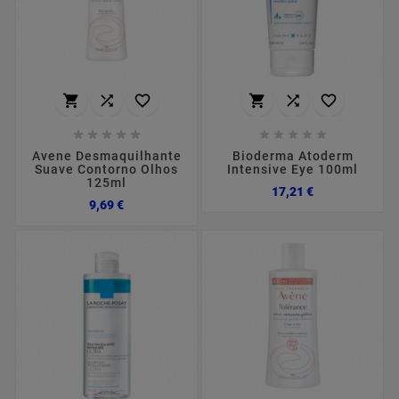
















Avene Desmaquilhante
Bioderma Atoderm
Suave Contorno Olhos
Intensive Eye 100ml
125ml
Preço
17,21 €
Preço
9,69 €