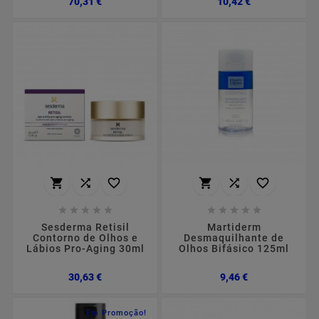
70,31 €
10,42 €
















Sesderma Retisil
Martiderm
Contorno de Olhos e
Desmaquilhante de
Lábios Pro-Aging 30ml
Olhos Bifásico 125ml
Preço
Preço
30,63 €
9,46 €
Em Promoção!