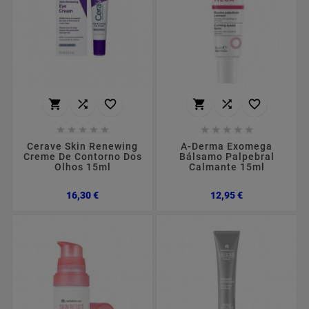
















Cerave Skin Renewing
A-Derma Exomega
Creme De Contorno Dos
Bálsamo Palpebral
Olhos 15ml
Calmante 15ml
Preço
Preço
16,30 €
12,95 €