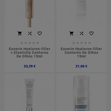
















Eucerin Hyaluron-filler
Eucerin Hyaluron-filler
+ Elasticity Contorno
Contorno De Olhos
De Olhos 15ml
15ml
Preço
Preço
23,39 €
21,06 €