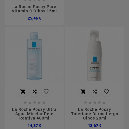
La Roche Posay Pure
Vitamin C Olhos 15ml
Preço
25,46 €
















La Roche Posay Ultra
La Roche Posay
Água Micelar Pele
Toleriane Dermallergo
Reativa 400ml
Olhos 20ml
Preço
Preço
14,37 €
18,67 €