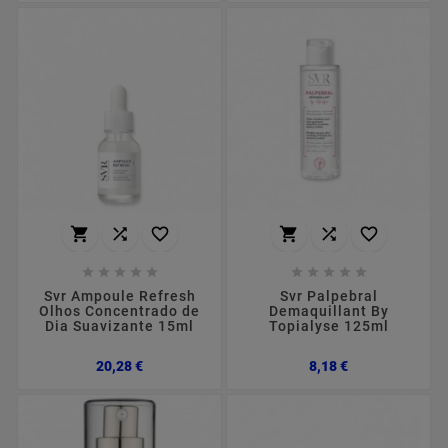
















Svr Ampoule Refresh
Svr Palpebral
Olhos Concentrado de
Demaquillant By
Dia Suavizante 15ml
Topialyse 125ml
Preço
Preço
20,28 €
8,18 €