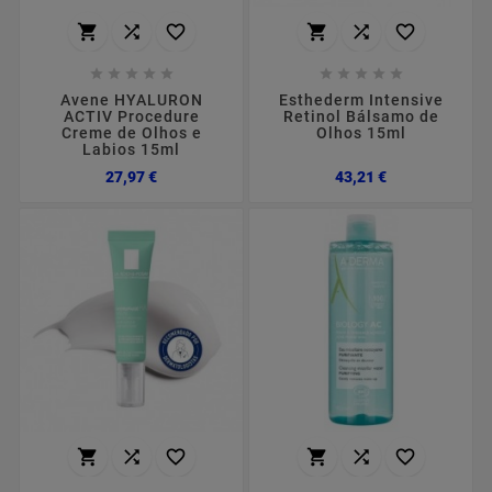
















Avene HYALURON
Esthederm Intensive
ACTIV Procedure
Retinol Bálsamo de
Creme de Olhos e
Olhos 15ml
Labios 15ml
Preço
Preço
27,97 €
43,21 €





