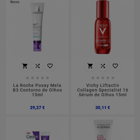
Novo
















La Roche Posay Mela
Vichy Liftactiv
B3 Contorno de Olhos
Collagen Specialist 16
15ml
Sérum de Olhos 15ml
Preço
Preço
29,27 €
30,11 €