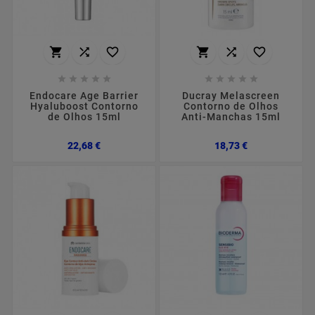
















Endocare Age Barrier
Ducray Melascreen
Hyaluboost Contorno
Contorno de Olhos
de Olhos 15ml
Anti-Manchas 15ml
Preço
Preço
22,68 €
18,73 €