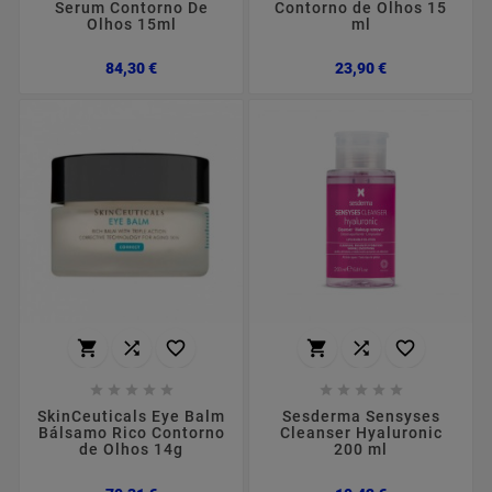
Serum Contorno De
Contorno de Olhos 15
Olhos 15ml
ml
Preço
Preço
84,30 €
23,90 €
















SkinCeuticals Eye Balm
Sesderma Sensyses
Bálsamo Rico Contorno
Cleanser Hyaluronic
de Olhos 14g
200 ml
Preço
Preço