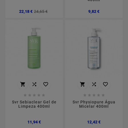
Preço
Preço
Preço
22,18 €
24,65 €
9,82 €
normal
















Svr Sebiaclear Gel de
Svr Physiopure Água
Limpeza 400ml
Micelar 400ml
Preço
Preço
11,94 €
12,42 €