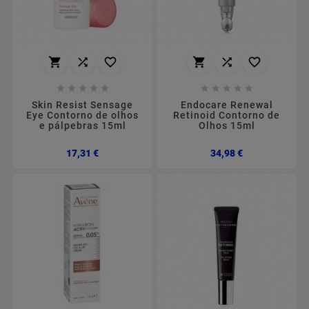
















Skin Resist Sensage
Endocare Renewal
Eye Contorno de olhos
Retinoid Contorno de
e pálpebras 15ml
Olhos 15ml
Preço
Preço
17,31 €
34,98 €