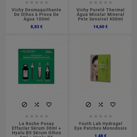










Vichy Desmaquilhante
Vichy Pureté Thermal
De Olhos à Prova De
Água Micelar Mineral
Água 100ml
Pele Sensível 400ml
Preço
Preço
8,83 €
14,60 €
















La Roche Posay
Youth Lab Hydragel
Effaclar Sérum 30ml +
Eye Patches Monodosis
Hyalu B5 Sérum Olhos
Preço
1,48 €