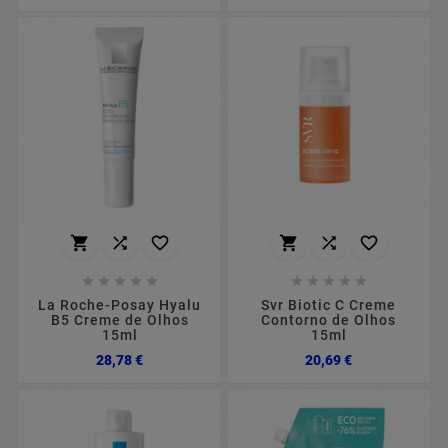
















La Roche-Posay Hyalu
Svr Biotic C Creme
B5 Creme de Olhos
Contorno de Olhos
15ml
15ml
Preço
Preço
28,78 €
20,69 €