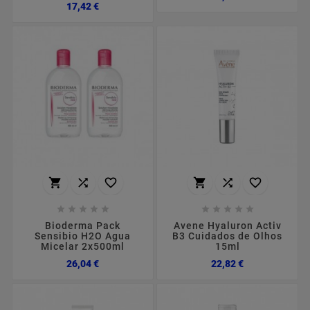
Preço
17,42 €
















Bioderma Pack
Avene Hyaluron Activ
Sensibio H2O Agua
B3 Cuidados de Olhos
Micelar 2x500ml
15ml
Preço
Preço
26,04 €
22,82 €