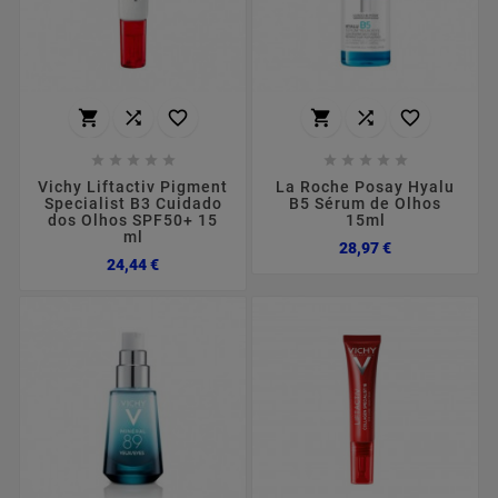
















Vichy Liftactiv Pigment
La Roche Posay Hyalu
Specialist B3 Cuidado
B5 Sérum de Olhos
dos Olhos SPF50+ 15
15ml
ml
Preço
28,97 €
Preço
24,44 €