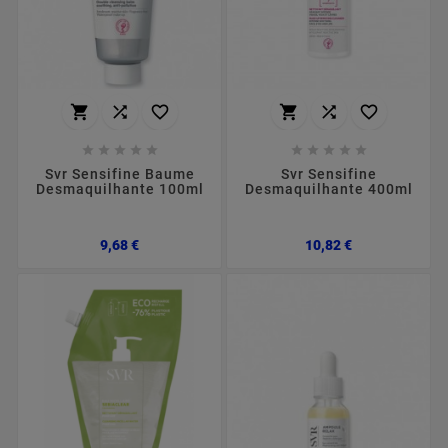
















Svr Sensifine Baume
Svr Sensifine
Desmaquilhante 100ml
Desmaquilhante 400ml
Preço
Preço
9,68 €
10,82 €