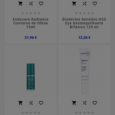
















Endocare Radiance
Bioderma Sensibio H2O
Contorno de Olhos
Eye Desmaquilhante
15ml
Bifásico 125 ml
Preço
Preço
21,96 €
12,26 €















