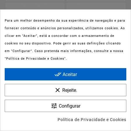
Para um melhor desempenho da sua experiência de navegação e para
fornecer conteúdo e anúncios personalizados, utilizamos cookies. Ao
clicar em "Aceitar", está a concordar com o armazenamento de
cookies no seu dispositivo. Pode gerir as suas definições clicando
em "Configurar". Caso pretenda mais informações, consulte a nossa
"Política de Privacidade e Cookies".






done_all
Aceitar










Uriage Gyn-phy Gel
Uriage Gel
clear
Rejeite.
Íntimo 500ml
Desmaquilhante Fresco
150ml
Preço
11,24 €
Preço
9,23 €
tune
Configurar
Política de Privacidade e Cookies