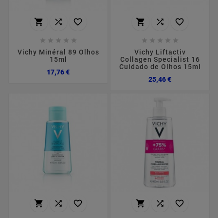
















Vichy Minéral 89 Olhos
Vichy Liftactiv
15ml
Collagen Specialist 16
Cuidado de Olhos 15ml
Preço
17,76 €
Preço
25,46 €





