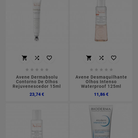
















Avene Dermabsolu
Avene Desmaquilhante
Contorno De Olhos
Olhos Intenso
Rejuvenescedor 15ml
Waterproof 125ml
Preço
Preço
23,74 €
11,86 €