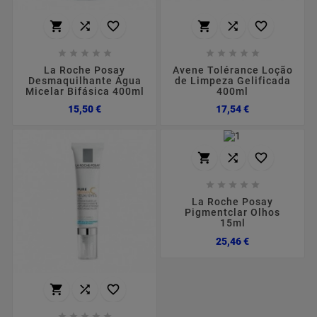
















La Roche Posay
Avene Tolérance Loção
Desmaquilhante Água
de Limpeza Gelificada
Micelar Bifásica 400ml
400ml
Preço
Preço
15,50 €
17,54 €








La Roche Posay
Pigmentclar Olhos
15ml
Preço
25,46 €







