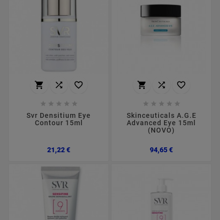
















Svr Densitium Eye
Skinceuticals A.G.E
Contour 15ml
Advanced Eye 15ml
(NOVO)
Preço
Preço
21,22 €
94,65 €