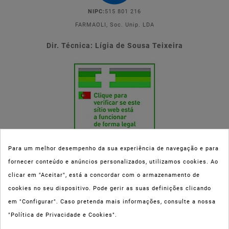
NIPC:
515 801 216
FARMAOLI, Soc. Unip. LDA
Dir. Técnica: Lígia de Sousa Teixeira
Para um melhor desempenho da sua experiência de navegação e para
fornecer conteúdo e anúncios personalizados, utilizamos cookies. Ao
Esta parafarmácia (Farmaoli) encontra-se autorizada pelo INFARMED
clicar em "Aceitar", está a concordar com o armazenamento de
(registo nº 00078/2020) para a dispensa de Medicamentos Não
cookies no seu dispositivo. Pode gerir as suas definições clicando
Sujeitos a Receita Médica (MNSRM) e produtos de saúde e bem-estar
em "Configurar". Caso pretenda mais informações, consulte a nossa
ao domicílio e através da internet. Os Medicamentos Não Sujeitos a
"Política de Privacidade e Cookies".
Receita Médica só podem ser entregues nos concelhos do Porto,