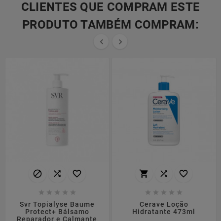
CLIENTES QUE COMPRAM ESTE
PRODUTO TAMBÉM COMPRAM:


















Svr Topialyse Baume
Cerave Loção
Protect+ Bálsamo
Hidratante 473ml
Reparador e Calmante