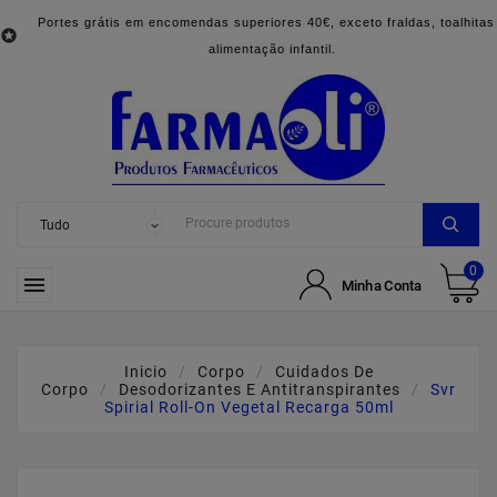
Portes grátis em encomendas superiores 40€, exceto fraldas, toalhitas

alimentação infantil.
0

Minha Conta
Inicio
Corpo
Cuidados De
Corpo
Desodorizantes E Antitranspirantes
Svr
Spirial Roll-On Vegetal Recarga 50ml