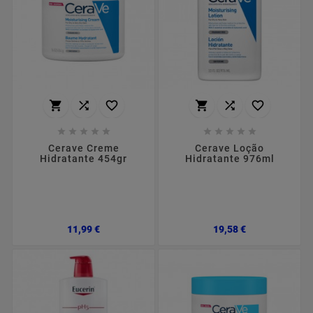
















Cerave Creme
Cerave Loção
Hidratante 454gr
Hidratante 976ml
Preço
Preço
11,99 €
19,58 €