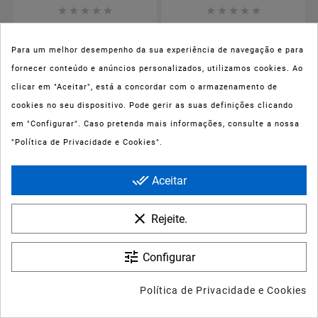










Cerave Loção
Svr Spirial
Hidratante Intensiva
Desodorizante Roll-On
473ml
Recarga 50ml
Para um melhor desempenho da sua experiência de navegação e para
fornecer conteúdo e anúncios personalizados, utilizamos cookies. Ao
clicar em "Aceitar", está a concordar com o armazenamento de
cookies no seu dispositivo. Pode gerir as suas definições clicando
Preço
Preço
16,19 €
7,43 €
em "Configurar". Caso pretenda mais informações, consulte a nossa
"Política de Privacidade e Cookies".
done_all
Aceitar
clear
Rejeite.
tune
Configurar






Política de Privacidade e Cookies









