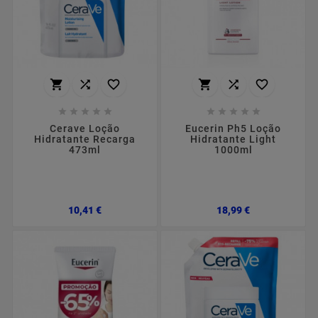
















Cerave Loção
Eucerin Ph5 Loção
Hidratante Recarga
Hidratante Light
473ml
1000ml
Preço
Preço
10,41 €
18,99 €