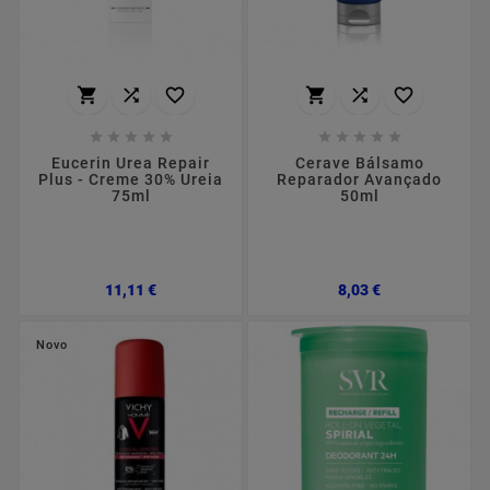
















Eucerin Urea Repair
Cerave Bálsamo
Plus - Creme 30% Ureia
Reparador Avançado
75ml
50ml
Preço
Preço
11,11 €
8,03 €
Novo