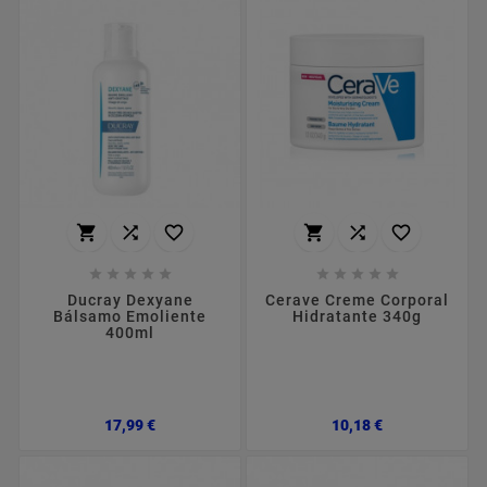
















Ducray Dexyane
Cerave Creme Corporal
Bálsamo Emoliente
Hidratante 340g
400ml
Preço
Preço
17,99 €
10,18 €