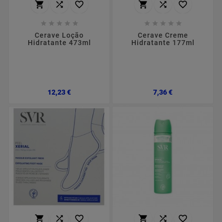
















Cerave Loção
Cerave Creme
Hidratante 473ml
Hidratante 177ml
Preço
Preço
12,23 €
7,36 €





