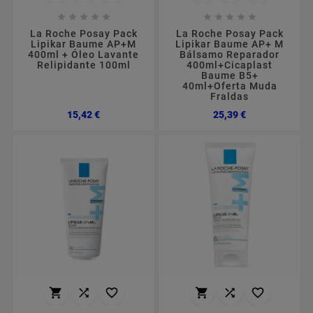










La Roche Posay Pack
La Roche Posay Pack
Lipikar Baume AP+M
Lipikar Baume AP+ M
400ml + Óleo Lavante
Bálsamo Reparador
Relipidante 100ml
400ml+Cicaplast
Baume B5+
40ml+Oferta Muda
Fraldas
Preço
Preço
15,42 €
25,39 €





