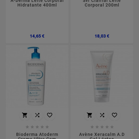
A-Derma Leite Corporal
Svr Clairial Leite
Hidratante 400ml
Corporal 200ml
Preço
Preço
14,65 €
18,03 €
















Bioderma Atoderm
Avène Xeracalm A.D