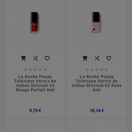
















La Roche Posay
La Roche Posay
Toleriane Verniz de
Toleriane Verniz de
Unhas Silicium 24
Unhas Silicium 02 Rose
Rouge Parfait 6ml
6ml
Preço
Preço
9,73 €
10,16 €