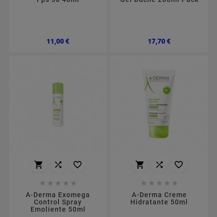
Preço
Preço
11,00 €
17,70 €
















A-Derma Exomega
A-Derma Creme
Control Spray
Hidratante 50ml
Emoliente 50ml