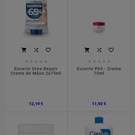
















Eucerin Urea Repair
Eucerin Ph5 - Creme
Creme de Mãos 2x75ml
75ml
Preço
Preço
12,19 €
11,92 €