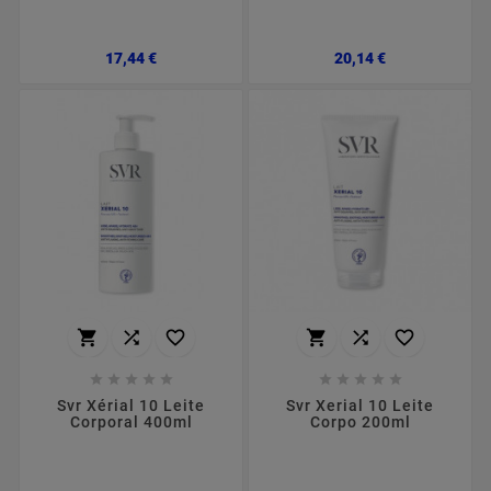
Preço
Preço
17,44 €
20,14 €
















Svr Xérial 10 Leite
Svr Xerial 10 Leite
Corporal 400ml
Corpo 200ml