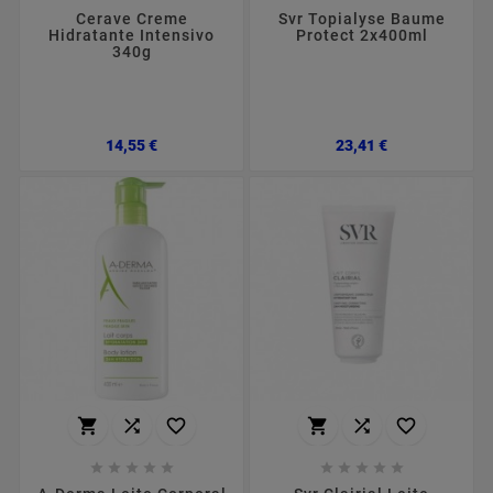
Cerave Creme
Svr Topialyse Baume
Hidratante Intensivo
Protect 2x400ml
340g
Preço
Preço
14,55 €
23,41 €















