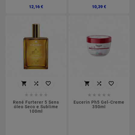
Preço
Preço
12,16 €
10,39 €
















René Furterer 5 Sens
Eucerin Ph5 Gel-Creme
óleo Seco e Sublime
350ml
100ml