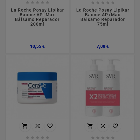










La Roche Posay Lipikar
La Roche Posay Lipikar
Baume AP+Max
Baume AP+Max
Bálsamo Reparador
Bálsamo Reparador
200ml
75ml
Preço
Preço
10,55 €
7,08 €















