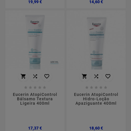
Preço
Preço
19,99 €
14,60 €
















Eucerin AtopiControl
Eucerin AtopiControl
Bálsamo Textura
Hidro-Loção
Ligeira 400ml
Apaziguante 400ml
Preço
Preço
17,37 €
18,60 €