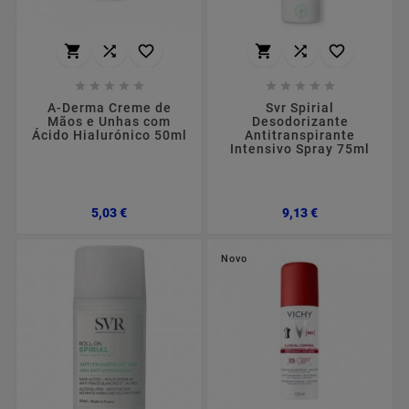
















A-Derma Creme de
Svr Spirial
Mãos e Unhas com
Desodorizante
Ácido Hialurónico 50ml
Antitranspirante
Intensivo Spray 75ml
Preço
Preço
5,03 €
9,13 €
Novo