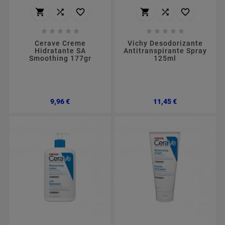
















Cerave Creme
Vichy Desodorizante
Hidratante SA
Antitranspirante Spray
Smoothing 177gr
125ml
Preço
Preço
9,96 €
11,45 €