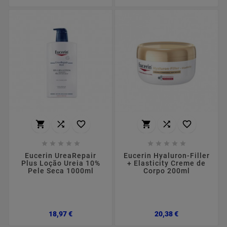
















Eucerin UreaRepair
Eucerin Hyaluron-Filler
Plus Loção Ureia 10%
+ Elasticity Creme de
Pele Seca 1000ml
Corpo 200ml
Preço
Preço
18,97 €
20,38 €