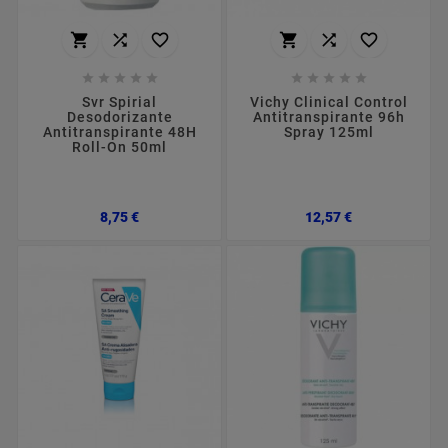
















Svr Spirial
Vichy Clinical Control
Desodorizante
Antitranspirante 96h
Antitranspirante 48H
Spray 125ml
Roll-On 50ml
Preço
Preço
8,75 €
12,57 €