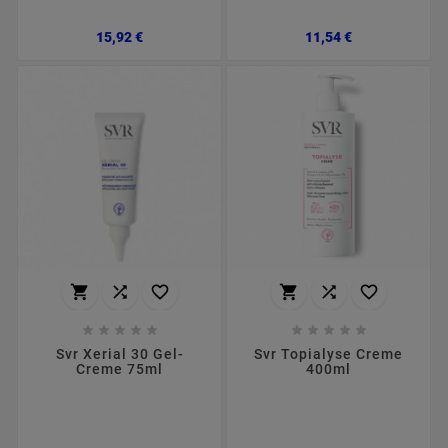
Preço
Preço
15,92 €
11,54 €
















Svr Xerial 30 Gel-
Svr Topialyse Creme
Creme 75ml
400ml