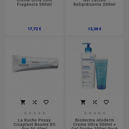
Creme Ultra Com
Gel Lácteo
Fragância 500ml
Relipidizante 200ml
Preço
Preço
17,72 €
13,36 €
















La Roche Posay
Bioderma Atoderm
Cicaplast Baume B5
Creme Ultra 500ml +
Fps 50 40ml
Gel Duche 200ml Pack