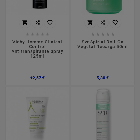
















Vichy Homme Clinical
Svr Spirial Roll-On
Control
Vegetal Recarga 50ml
Antitranspirante Spray
125ml
Preço
Preço
12,57 €
5,30 €