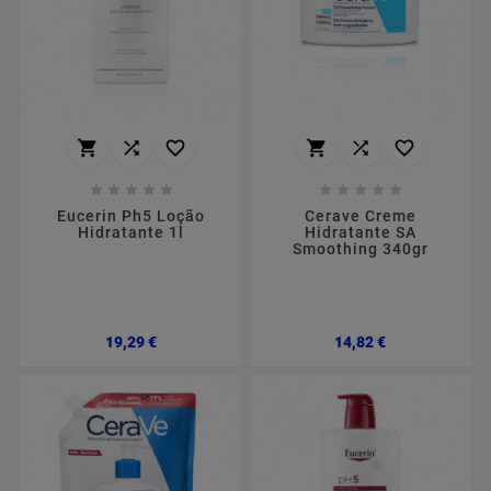
















Eucerin Ph5 Loção
Cerave Creme
Hidratante 1l
Hidratante SA
Smoothing 340gr
Preço
Preço
19,29 €
14,82 €