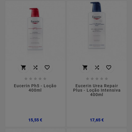
















Eucerin Ph5 - Loção
Eucerin Urea Repair
400ml
Plus - Loção Intensiva
400ml
Preço
Preço
15,55 €
17,65 €