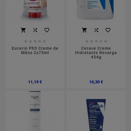
















Eucerin Ph5 Creme de
Cerave Creme
Mãos 2x75ml
Hidratante Recarga
454g
Preço
Preço
11,19 €
10,30 €