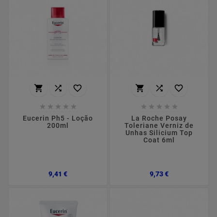
















Eucerin Ph5 - Loção
La Roche Posay
200ml
Toleriane Verniz de
Unhas Silicium Top
Coat 6ml
Preço
Preço
9,41 €
9,73 €