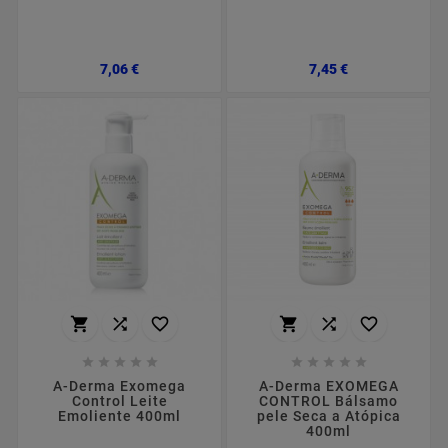
Preço
Preço
7,06 €
7,45 €
















A-Derma Exomega
A-Derma EXOMEGA
Control Leite
CONTROL Bálsamo
Emoliente 400ml
pele Seca a Atópica
400ml