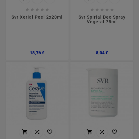










Svr Xerial Peel 2x20ml
Svr Spirial Deo Spray
Vegetal 75ml
Preço
Preço
18,76 €
8,04 €





