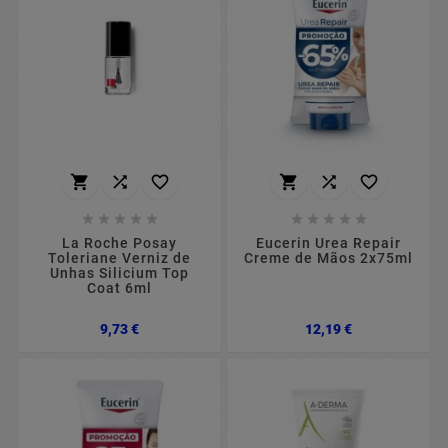
















La Roche Posay
Eucerin Urea Repair
Toleriane Verniz de
Creme de Mãos 2x75ml
Unhas Silicium Top
Coat 6ml
Preço
Preço
9,73 €
12,19 €