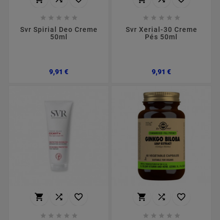










Svr Spirial Deo Creme
Svr Xerial-30 Creme
50ml
Pés 50ml
Preço
Preço
9,91 €
9,91 €















