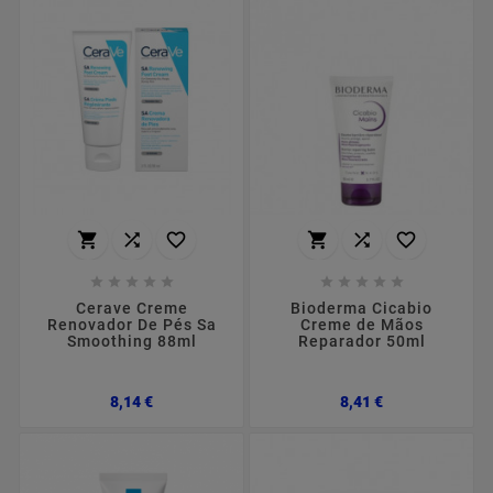
















Cerave Creme
Bioderma Cicabio
Renovador De Pés Sa
Creme de Mãos
Smoothing 88ml
Reparador 50ml
Preço
Preço
8,14 €
8,41 €