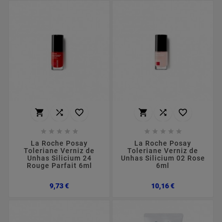
















La Roche Posay
La Roche Posay
Toleriane Verniz de
Toleriane Verniz de
Unhas Silicium 24
Unhas Silicium 02 Rose
Rouge Parfait 6ml
6ml
Preço
Preço
9,73 €
10,16 €