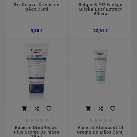
Svr Cicavit Creme de
Solgar S.F.P. Ginkgo
Mãos 75ml
Biloba Leaf Extract
60cap
Preço
Preço
9,30 €
22,61 €
















Eucerin UreaRepair
Eucerin Atopicontrol
Plus Creme De Mãos
Creme De Mãos 75ml
75ml