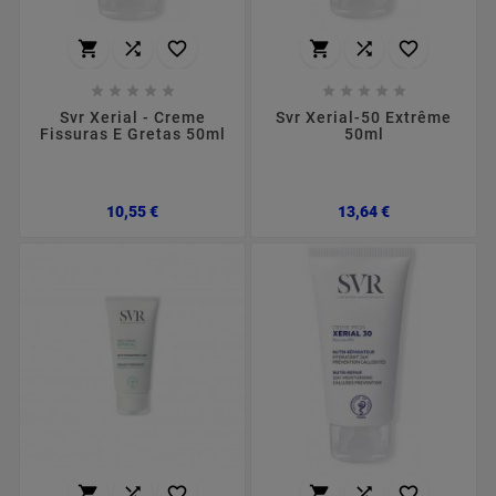
















Svr Xerial - Creme
Svr Xerial-50 Extrême
Fissuras E Gretas 50ml
50ml
Preço
Preço
10,55 €
13,64 €





