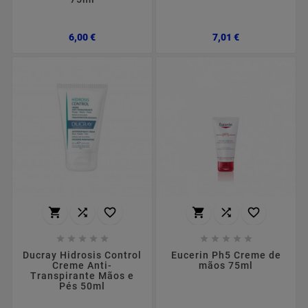
Preço
Preço
6,00 €
7,01 €
















Ducray Hidrosis Control
Eucerin Ph5 Creme de
Creme Anti-
mãos 75ml
Transpirante Mãos e
Pés 50ml