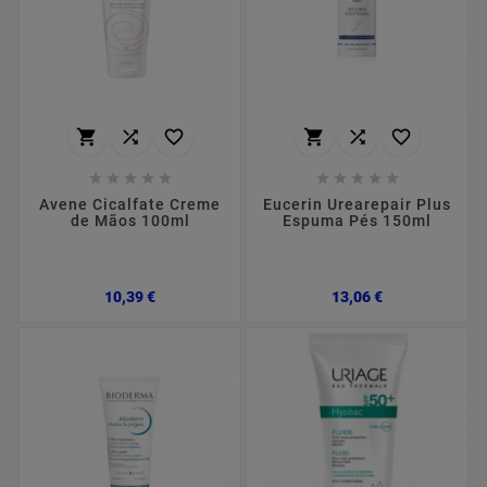
















Avene Cicalfate Creme
Eucerin Urearepair Plus
de Mãos 100ml
Espuma Pés 150ml
Preço
Preço
10,39 €
13,06 €