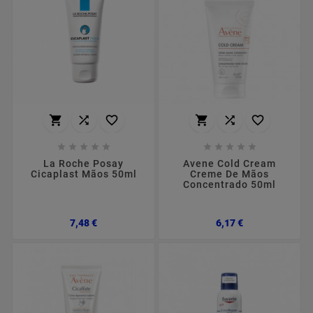
















La Roche Posay
Avene Cold Cream
Cicaplast Mãos 50ml
Creme De Mãos
Concentrado 50ml
Preço
Preço
7,48 €
6,17 €