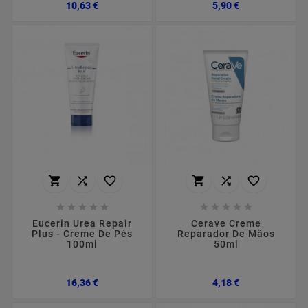
Preço
Preço
10,63 €
5,90 €
















Eucerin Urea Repair
Cerave Creme
Plus - Creme De Pés
Reparador De Mãos
100ml
50ml
Preço
Preço
16,36 €
4,18 €