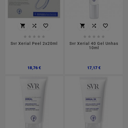
















Svr Xerial Peel 2x20ml
Svr Xerial 40 Gel Unhas
10ml
Preço
Preço
18,76 €
17,17 €