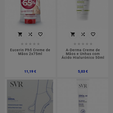
















Eucerin Ph5 Creme de
A-Derma Creme de
Mãos 2x75ml
Mãos e Unhas com
Ácido Hialurónico 50ml
Preço
Preço
11,19 €
5,03 €