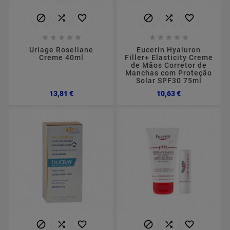
















Uriage Roseliane
Eucerin Hyaluron
Creme 40ml
Filler+ Elasticity Creme
de Mãos Corretor de
Manchas com Proteção
Solar SPF30 75ml
Preço
Preço
13,81 €
10,63 €





