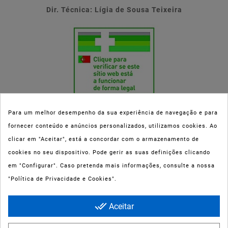
Dir. Técnica: Lígia de Sousa Teixeira
Para um melhor desempenho da sua experiência de navegação e para
fornecer conteúdo e anúncios personalizados, utilizamos cookies. Ao
Esta parafarmácia (Farmaoli) encontra-se autorizada pelo INFARMED
clicar em "Aceitar", está a concordar com o armazenamento de
(registo nº 00078/2020) para a dispensa de Medicamentos Não
cookies no seu dispositivo. Pode gerir as suas definições clicando
Sujeitos a Receita Médica (MNSRM) e produtos de saúde e bem-estar
em "Configurar". Caso pretenda mais informações, consulte a nossa
ao domicílio e através da internet. Os Medicamentos Não Sujeitos a
"Política de Privacidade e Cookies".
Receita Médica só podem ser entregues nos concelhos do Porto,
Maia, Matosinhos, Gondomar e Vila Nova de Gaia.
done_all
Aceitar