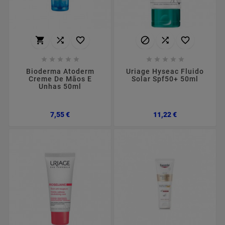
















Bioderma Atoderm
Uriage Hyseac Fluido
Creme De Mãos E
Solar Spf50+ 50ml
Unhas 50ml
Preço
Preço
7,55 €
11,22 €