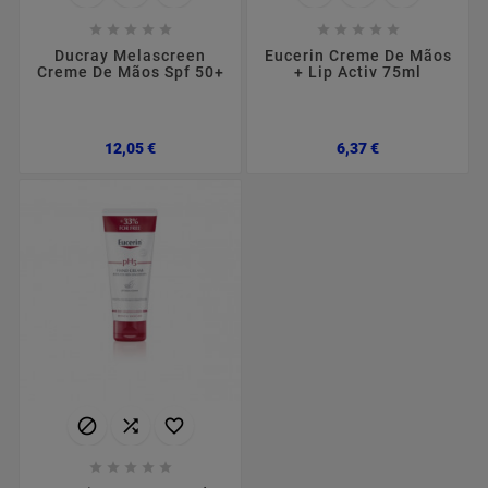










Ducray Melascreen
Eucerin Creme De Mãos
Creme De Mãos Spf 50+
+ Lip Activ 75ml
Preço
Preço
12,05 €
6,37 €







