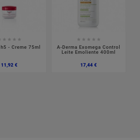

















Ph5 - Creme 75ml
A-Derma Exomega Control
Leite Emoliente 400ml
Preço
Preço
11,92 €
17,44 €