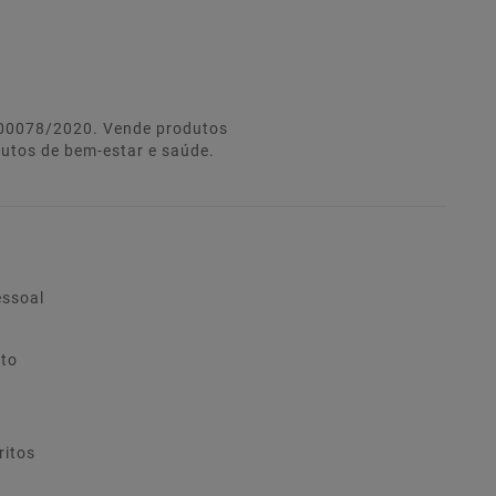
º 00078/2020. Vende produtos
dutos de bem-estar e saúde.
essoal
ito
ritos