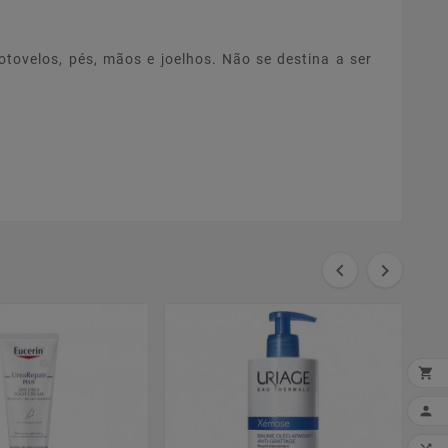
tovelos, pés, mãos e joelhos. Não se destina a ser




MI