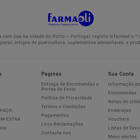
 com loja na cidade do Porto – Portugal, registo Infarmed n.
rporal, artigos de puericultura, suplementos alimentares, e pro
s
Paginas
Sua Conta
Entrega de Encomendas e
Informação p
Portes de Envio
Encomendas
Política de Privacidade
Notas de créd
Termos e Condições
IANÇA
Endereços
Pagamentos
EM-ESTAR
Vouchers
Livro Reclamações
tos
Listas de favo
Contacte-nos
Meus alertas