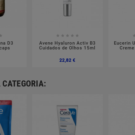













ina D3
Avene Hyaluron Activ B3
Eucerin U
caps
Cuidados de Olhos 15ml
Creme
Preço
Preço
22,82 €
 CATEGORIA: