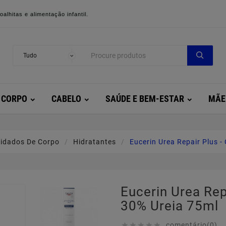
alhitas e alimentação infantil.
CORPO
CABELO
SAÚDE E BEM-ESTAR
MÃE
idados De Corpo
Hidratantes
Eucerin Urea Repair Plus -
Eucerin Urea Rep
30% Ureia 75ml
comentário(0)




