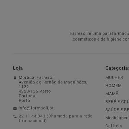
Farmaoli é uma parafarmácia
cosméticos e de higiene co
Loja
Categoria
Morada:
Farmaoli
MULHER
Avenida de Fernão de Magalhães,
HOMEM
1122
4350-156 Porto
MAMÃ
Portugal
Porto
BEBÉ E CR
info@farmaoli.pt
SAÚDE E B
22 11 44 343 (Chamada para a rede
Medicamen
fixa nacional)
Coffrets