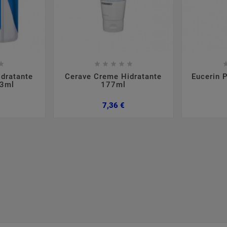













dratante
Cerave Creme Hidratante
Eucerin 
73ml
177ml
Preço
Preço
7,36 €