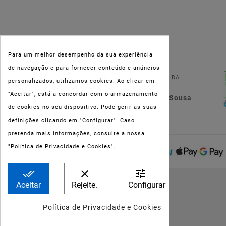
Para um melhor desempenho da sua experiência
NIPC:
515 801 216
de navegação e para fornecer conteúdo e anúncios
FARMAOLI, Soc. Unip. LDA
personalizados, utilizamos cookies. Ao clicar em
"Aceitar", está a concordar com o armazenamento
Dir. Técnica: Lígia de Sousa
de cookies no seu dispositivo. Pode gerir as suas
Teixeira
definições clicando em "Configurar". Caso
pretenda mais informações, consulte a nossa
"Política de Privacidade e Cookies".
done_all
clear
tune
Aceitar
Rejeite.
Configurar
Política de Privacidade e Cookies