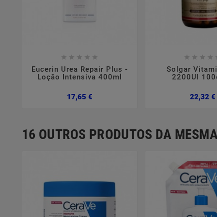















Eucerin Urea Repair Plus -
Solgar Vitam
Loção Intensiva 400ml
2200UI 100
Preço
17,65 €
22,32 €
16 OUTROS PRODUTOS DA MESMA