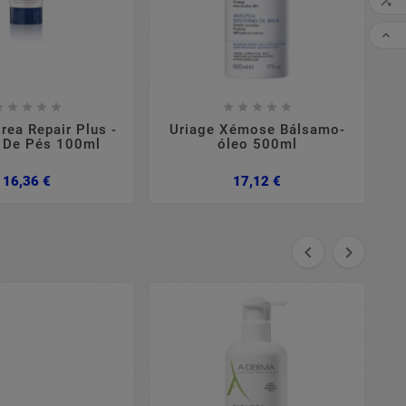

CO


















rea Repair Plus -
Uriage Xémose Bálsamo-
 De Pés 100ml
óleo 500ml
Preço
Preço
16,36 €
17,12 €

