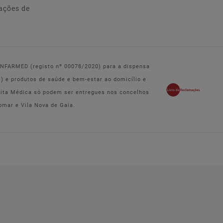
ações de
 INFARMED (registo nº 00078/2020) para a dispensa
e produtos de saúde e bem-estar ao domicílio e
eita Médica só podem ser entregues nos concelhos
omar e Vila Nova de Gaia.