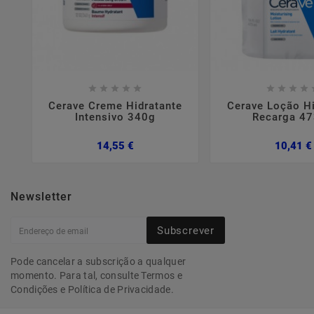















Cerave Creme Hidratante
Cerave Loção Hi
Intensivo 340g
Recarga 4
Preço
14,55 €
10,41 €
Newsletter
Subscrever
Pode cancelar a subscrição a qualquer
momento. Para tal, consulte Termos e
Condições e Política de Privacidade.