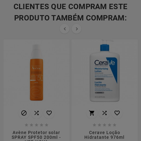
CLIENTES QUE COMPRAM ESTE
PRODUTO TAMBÉM COMPRAM:


















Avène Protetor solar
Cerave Loção
SPRAY SPF50 200ml -
Hidratante 976ml