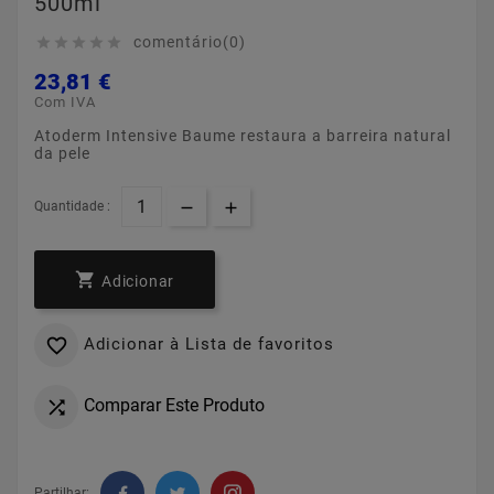
500ml
comentário(0)





23,81 €
Com IVA
Atoderm Intensive Baume restaura a barreira natural
da pele
Quantidade :

Adicionar
Adicionar à Lista de favoritos

Comparar Este Produto

Partilhar: