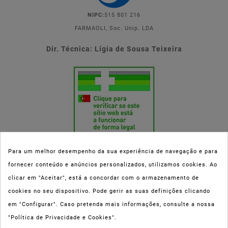
NIPC:
515 801 216
FARMAOLI, Soc. Unip. LDA
Dir. Técnica: Lígia de Sousa Teixeira
Para um melhor desempenho da sua experiência de navegação e para
fornecer conteúdo e anúncios personalizados, utilizamos cookies. Ao
Esta parafarmácia (Farmaoli) encontra-se autorizada pelo INFARMED
clicar em "Aceitar", está a concordar com o armazenamento de
(registo nº 00078/2020) para a dispensa de Medicamentos Não
cookies no seu dispositivo. Pode gerir as suas definições clicando
Sujeitos a Receita Médica (MNSRM) e produtos de saúde e bem-estar
em "Configurar". Caso pretenda mais informações, consulte a nossa
ao domicílio e através da internet. Os Medicamentos Não Sujeitos a
"Política de Privacidade e Cookies".