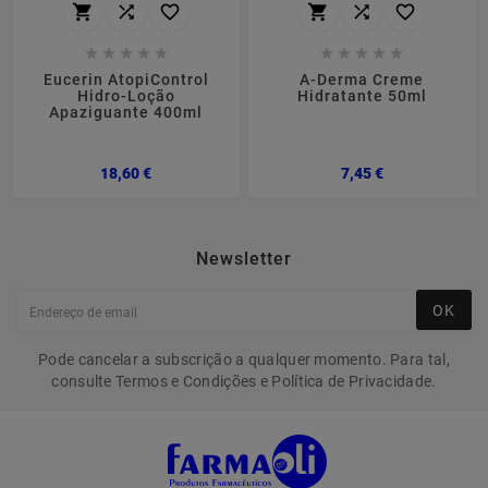
















Eucerin AtopiControl
A-Derma Creme
Hidro-Loção
Hidratante 50ml
Apaziguante 400ml
Preço
Preço
18,60 €
7,45 €
Newsletter
OK
Pode cancelar a subscrição a qualquer momento. Para tal,
consulte Termos e Condições e Política de Privacidade.