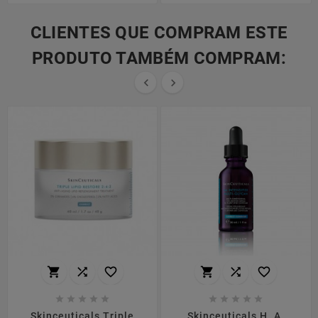
CLIENTES QUE COMPRAM ESTE
PRODUTO TAMBÉM COMPRAM:


















Skinceuticals Triple
Skinceuticals H. A.