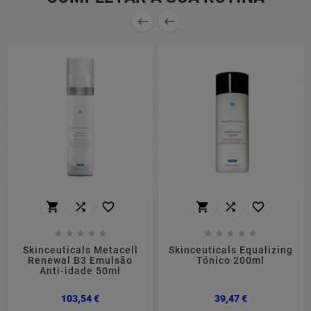


















Skinceuticals Metacell
Skinceuticals Equalizing
Renewal B3 Emulsão
Tónico 200ml
Anti-idade 50ml
Preço
Preço
103,54 €
39,47 €