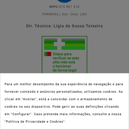
NIPC:
515 801 216
FARMAOLI, Soc. Unip. LDA
Dir. Técnica: Lígia de Sousa Teixeira
Para um melhor desempenho da sua experiência de navegação e para
fornecer conteúdo e anúncios personalizados, utilizamos cookies. Ao
Esta parafarmácia (Farmaoli) encontra-se autorizada pelo INFARMED
clicar em "Aceitar", está a concordar com o armazenamento de
(registo nº 00078/2020) para a dispensa de Medicamentos Não
cookies no seu dispositivo. Pode gerir as suas definições clicando
Sujeitos a Receita Médica (MNSRM) e produtos de saúde e bem-estar
em "Configurar". Caso pretenda mais informações, consulte a nossa
ao domicílio e através da internet. Os Medicamentos Não Sujeitos a
"Política de Privacidade e Cookies".
Receita Médica só podem ser entregues nos concelhos do Porto,