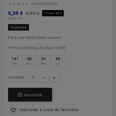
comentário(0)





5,39 €
8,99 €
Poupa 40%
Com IVA
Esgotado
Para uns lábios mais suaves.
PVP nos últimos 30 dias: 8.99€
147
08
37
48
Dia
Hora
Min
Sec
Quantidade :

Sem Stock
Adicionar à Lista de favoritos
