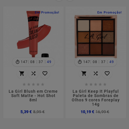
Em Promoção!
Em Promoção!
:
:
:
:
:
:
147
08
37
48
147
08
37
48
















La Girl Blush em Creme
La Girl Keep It Playful
Soft Matte - Hot Shot
Paleta de Sombras de
8ml
Olhos 9 cores Foreplay
14g
Preço
Preço
Preço
Preço
5,39 €
8,99 €
10,19 €
16,99 €
normal
normal