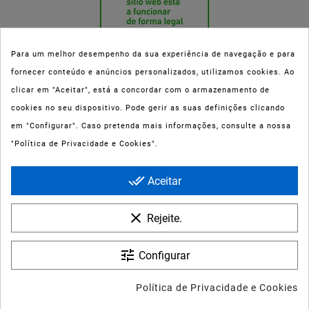
Para um melhor desempenho da sua experiência de navegação e para
fornecer conteúdo e anúncios personalizados, utilizamos cookies. Ao
Esta parafarmácia (Farmaoli) encontra-se autorizada pelo INFARMED
clicar em "Aceitar", está a concordar com o armazenamento de
(registo nº 00078/2020) para a dispensa de Medicamentos Não
cookies no seu dispositivo. Pode gerir as suas definições clicando
Sujeitos a Receita Médica (MNSRM) e produtos de saúde e bem-estar
em "Configurar". Caso pretenda mais informações, consulte a nossa
ao domicílio e através da internet. Os Medicamentos Não Sujeitos a
"Política de Privacidade e Cookies".
Receita Médica só podem ser entregues nos concelhos do Porto,
Maia, Matosinhos, Gondomar e Vila Nova de Gaia.
done_all
Aceitar
clear
Rejeite.
tune
Configurar
LA GIRL ESFOLIANTE DE
© 2022 - Farmaoli - Soc. Uni. Lda
LÁBIOS
Política de Privacidade e Cookies
5,39 €
8,99 €