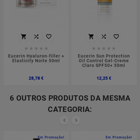
















Eucerin Hyaluron-filler +
Eucerin Sun Protection
Elasticity Noite 50ml
Oil Control Gel-Creme
Claro SPF50+ 50ml
Preço
Preço
28,78 €
12,25 €
6 OUTROS PRODUTOS DA MESMA
CATEGORIA:


Em Promoção!
Em Promoção!