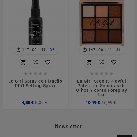
:
:
:
:
:
:
147
08
41
36
147
08
41
36
















La Girl Spray de Fixação
La Girl Keep It Playful
PRO Setting Spray
Paleta de Sombras de
Olhos 9 cores Foreplay
14g
Preço
Preço
Preço
Preço
4,80 €
8,00 €
10,19 €
16,99 €
normal
normal
Newsletter