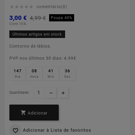
comentário(0)





3,00 €
4,99 €
Poupa 40%
Com IVA
Últimos artigos em stock
Contorno de lábios.
PVP nos últimos 30 dias: 4.99€
147
08
41
36
Dia
Hora
Min
Sec
Quantidade :

Adicionar
Adicionar à Lista de favoritos
