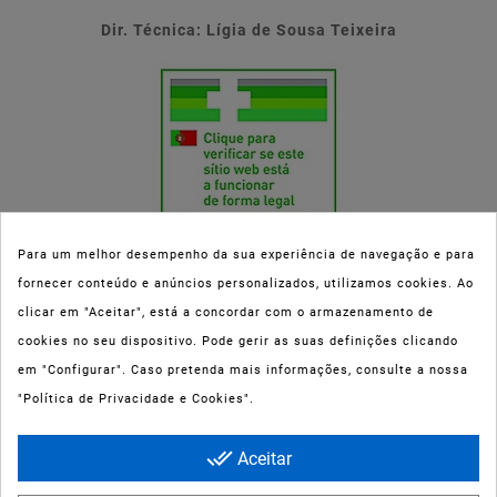
Dir. Técnica: Lígia de Sousa Teixeira
Para um melhor desempenho da sua experiência de navegação e para
fornecer conteúdo e anúncios personalizados, utilizamos cookies. Ao
Esta parafarmácia (Farmaoli) encontra-se autorizada pelo INFARMED
clicar em "Aceitar", está a concordar com o armazenamento de
(registo nº 00078/2020) para a dispensa de Medicamentos Não
cookies no seu dispositivo. Pode gerir as suas definições clicando
Sujeitos a Receita Médica (MNSRM) e produtos de saúde e bem-estar
em "Configurar". Caso pretenda mais informações, consulte a nossa
ao domicílio e através da internet. Os Medicamentos Não Sujeitos a
"Política de Privacidade e Cookies".
Receita Médica só podem ser entregues nos concelhos do Porto,
Maia, Matosinhos, Gondomar e Vila Nova de Gaia.
done_all
Aceitar