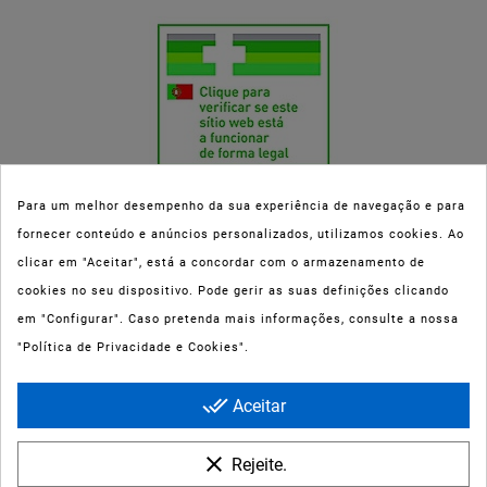
Para um melhor desempenho da sua experiência de navegação e para
fornecer conteúdo e anúncios personalizados, utilizamos cookies. Ao
Esta parafarmácia (Farmaoli) encontra-se autorizada pelo INFARMED
clicar em "Aceitar", está a concordar com o armazenamento de
(registo nº 00078/2020) para a dispensa de Medicamentos Não
cookies no seu dispositivo. Pode gerir as suas definições clicando
Sujeitos a Receita Médica (MNSRM) e produtos de saúde e bem-estar
em "Configurar". Caso pretenda mais informações, consulte a nossa
ao domicílio e através da internet. Os Medicamentos Não Sujeitos a
"Política de Privacidade e Cookies".
Receita Médica só podem ser entregues nos concelhos do Porto,
Maia, Matosinhos, Gondomar e Vila Nova de Gaia.
done_all
Aceitar
clear
Rejeite.