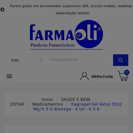
Portes grátis em encomendas superiores 40€, exceto fraldas, toalhitas

alimentação infantil.
0

Minha Conta
Inicio
SAÚDE E BEM-
ESTAR
Medicamentos
Dagragel Gel Retal 5532
Mg/6.5 G Bisnaga - 6 Un - 6.5 G