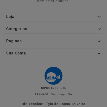
bem-estar e saúde.

Loja

Categorias

Paginas

Sua Conta
NIPC:
515 801 216
FARMAOLI, Soc. Unip. LDA
Dir. Técnica: Lígia de Sousa Teixeira