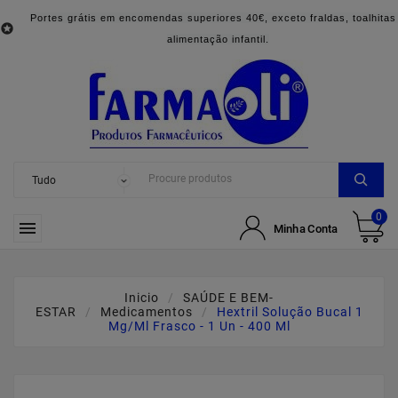
Portes grátis em encomendas superiores 40€, exceto fraldas, toalhitas

alimentação infantil.
0

Minha Conta
Inicio
SAÚDE E BEM-
ESTAR
Medicamentos
Hextril Solução Bucal 1
Mg/ml Frasco - 1 Un - 400 Ml