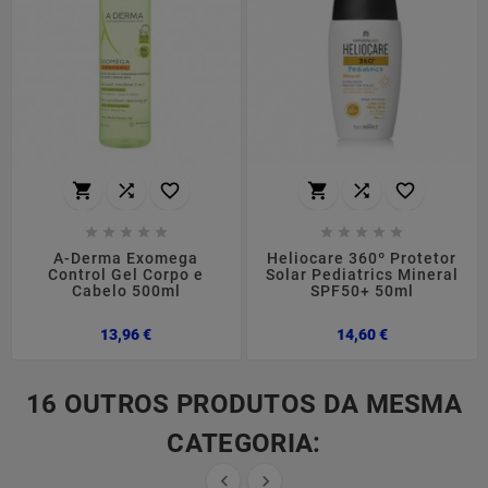
















A-Derma Exomega
Heliocare 360º Protetor
Control Gel Corpo e
Solar Pediatrics Mineral
Cabelo 500ml
SPF50+ 50ml
Preço
Preço
13,96 €
14,60 €
16 OUTROS PRODUTOS DA MESMA
CATEGORIA:

