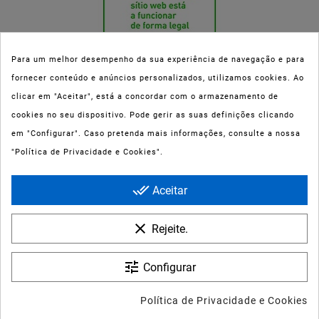
Para um melhor desempenho da sua experiência de navegação e para
fornecer conteúdo e anúncios personalizados, utilizamos cookies. Ao
Esta parafarmácia (Farmaoli) encontra-se autorizada pelo INFARMED
clicar em "Aceitar", está a concordar com o armazenamento de
(registo nº 00078/2020) para a dispensa de Medicamentos Não
cookies no seu dispositivo. Pode gerir as suas definições clicando
Sujeitos a Receita Médica (MNSRM) e produtos de saúde e bem-estar
em "Configurar". Caso pretenda mais informações, consulte a nossa
ao domicílio e através da internet. Os Medicamentos Não Sujeitos a
"Política de Privacidade e Cookies".
Receita Médica só podem ser entregues nos concelhos do Porto,
Maia, Matosinhos, Gondomar e Vila Nova de Gaia.
done_all
Aceitar
clear
Rejeite.
tune
Configurar
HEXTRIL SOLUÇÃO BUCAL
1 MG/ML FRASCO - 1 UN -
© 2022 - Farmaoli - Soc. Uni. Lda
Política de Privacidade e Cookies
400 ML