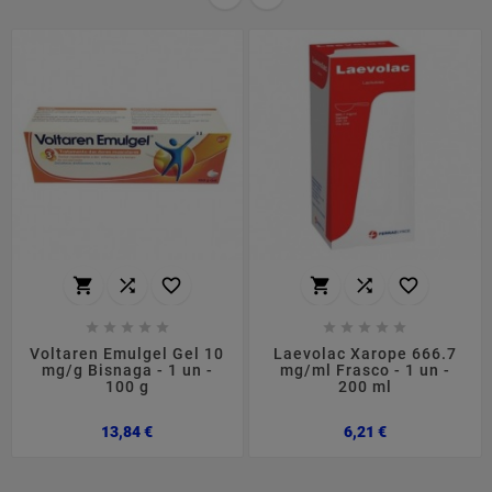
















Voltaren Emulgel Gel 10
Laevolac Xarope 666.7
mg/g Bisnaga - 1 un -
mg/ml Frasco - 1 un -
100 g
200 ml
Preço
Preço
13,84 €
6,21 €