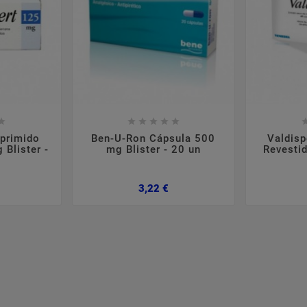













primido
Ben-U-Ron Cápsula 500
Valdis
 Blister -
mg Blister - 20 un
Revesti
Preço
Preço
3,22 €