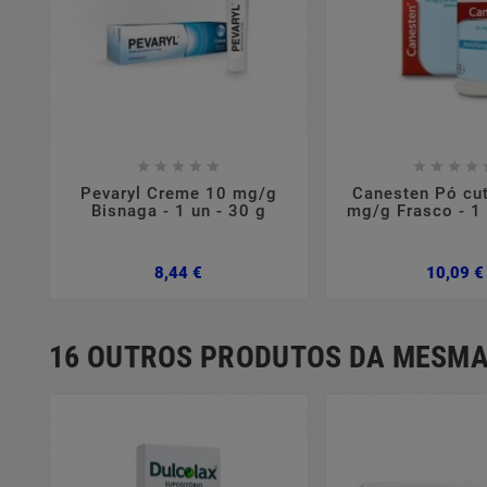















Pevaryl Creme 10 mg/g
Canesten Pó cu
Bisnaga - 1 un - 30 g
mg/g Frasco - 1 
Preço
8,44 €
10,09 €
16 OUTROS PRODUTOS DA MESMA