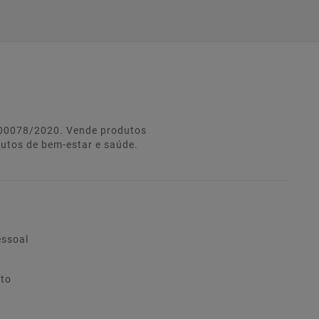
º 00078/2020. Vende produtos
dutos de bem-estar e saúde.
essoal
ito