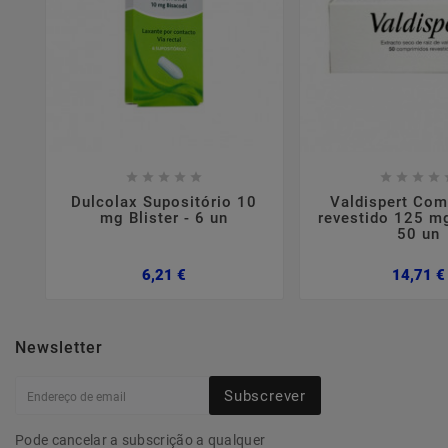















Dulcolax Supositório 10
Valdispert Com
mg Blister - 6 un
revestido 125 mg
50 un
Preço
6,21 €
14,71 €
Newsletter
Subscrever
Pode cancelar a subscrição a qualquer