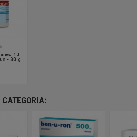



tâneo 10
un - 30 g
Preço
 CATEGORIA: