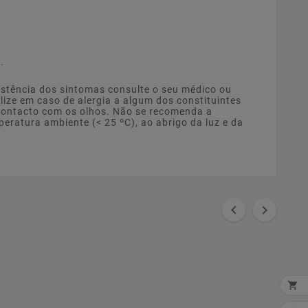
.
istência dos sintomas consulte o seu médico ou
ize em caso de alergia a algum dos constituintes
 contacto com os olhos. Não se recomenda a
peratura ambiente (< 25 ºC), ao abrigo da luz e da


