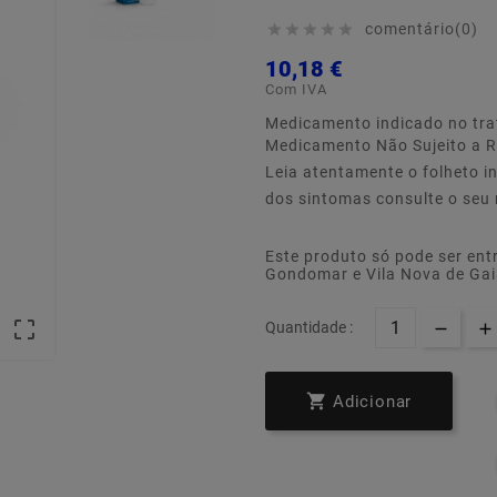
comentário(0)





10,18 €
Com IVA
Medicamento indicado no tra
Medicamento Não Sujeito a R
Leia atentamente o folheto i
dos sintomas consulte o seu
Este produto só pode ser ent
Gondomar e Vila Nova de Ga

Quantidade :

Adicionar