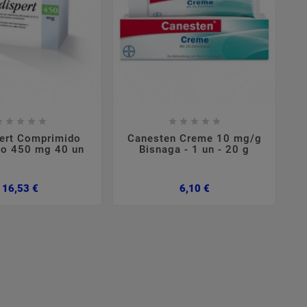

















pert Comprimido
Canesten Creme 10 mg/g
do 450 mg 40 un
Bisnaga - 1 un - 20 g
Preço
Preço
16,53 €
6,10 €