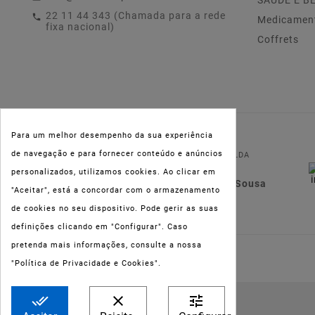
SAÚDE E B
22 11 44 343 (Chamada para a rede
Medicamen
fixa nacional)
Coffrets
Para um melhor desempenho da sua experiência
NIPC:
515 801 216
de navegação e para fornecer conteúdo e anúncios
FARMAOLI, Soc. Unip. LDA
personalizados, utilizamos cookies. Ao clicar em
Dir. Técnica: Lígia de Sousa
"Aceitar", está a concordar com o armazenamento
Teixeira
de cookies no seu dispositivo. Pode gerir as suas
definições clicando em "Configurar". Caso
pretenda mais informações, consulte a nossa
"Política de Privacidade e Cookies".
done_all
clear
tune