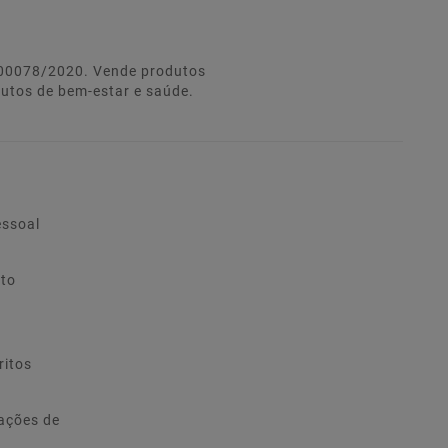
º 00078/2020. Vende produtos
dutos de bem-estar e saúde.
essoal
ito
ritos
ações de