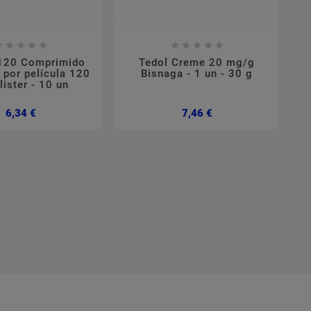

















 120 Comprimido
Tedol Creme 20 mg/g
 por película 120
Bisnaga - 1 un - 30 g
S
ister - 10 un
Preço
Preço
6,34 €
7,46 €