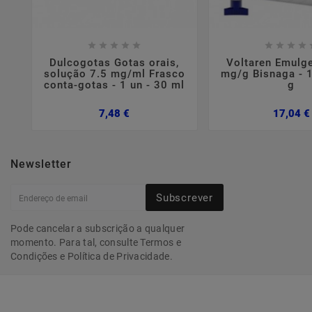















Dulcogotas Gotas orais,
Voltaren Emulge
solução 7.5 mg/ml Frasco
mg/g Bisnaga - 1
conta-gotas - 1 un - 30 ml
g
Preço
7,48 €
17,04 €
Newsletter
Subscrever
Pode cancelar a subscrição a qualquer
momento. Para tal, consulte Termos e
Condições e Política de Privacidade.