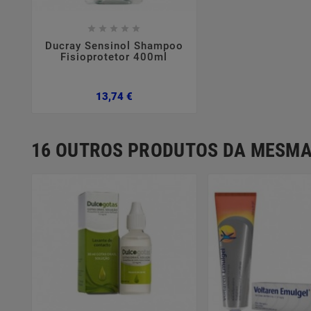









Ducray Sensinol Shampoo
Fisioprotetor 400ml
Preço
13,74 €
16 OUTROS PRODUTOS DA MESMA