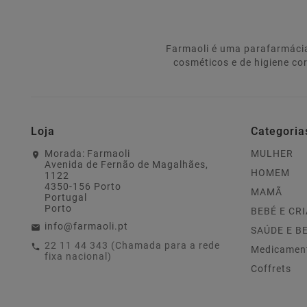
Farmaoli é uma parafarmácia
cosméticos e de higiene co
Loja
Categoria
Morada:
Farmaoli
MULHER
Avenida de Fernão de Magalhães,
HOMEM
1122
4350-156 Porto
MAMÃ
Portugal
Porto
BEBÉ E CR
info@farmaoli.pt
SAÚDE E B
22 11 44 343 (Chamada para a rede
Medicamen
fixa nacional)
Coffrets