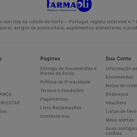
 com loja na cidade do Porto – Portugal, registo Infarmed n.
rporal, artigos de puericultura, suplementos alimentares, e pro
s
Paginas
Sua Conta
Entrega de Encomendas e
Informação p
Portes de Envio
Encomendas
Política de Privacidade
Notas de créd
Termos e Condições
IANÇA
Endereços
Pagamentos
EM-ESTAR
Vouchers
Livro Reclamações
tos
Listas de favo
Contacte-nos
Meus alertas
Suas configur
cookies