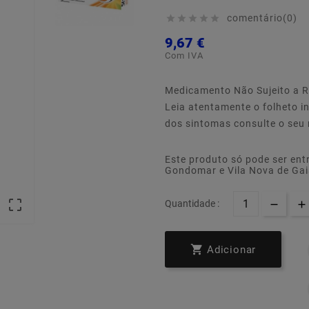
comentário(0)





9,67 €
Com IVA
Medicamento Não Sujeito a R
Leia atentamente o folheto i
dos sintomas consulte o seu
Este produto só pode ser ent
Gondomar e Vila Nova de Ga

Quantidade :

Adicionar