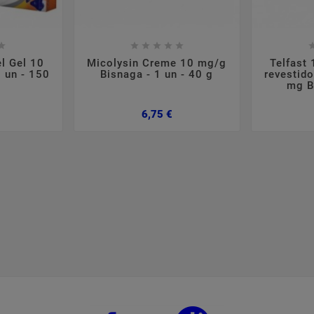













l Gel 10
Micolysin Creme 10 mg/g
Telfast
 un - 150
Bisnaga - 1 un - 40 g
revestido
mg Bl
Preço
Preço
6,75 €