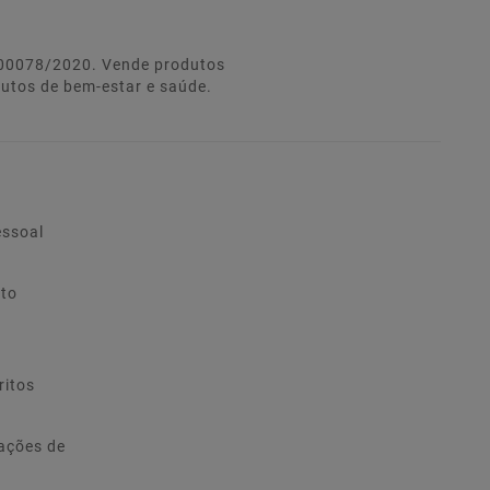
º 00078/2020. Vende produtos
dutos de bem-estar e saúde.
essoal
ito
ritos
ações de