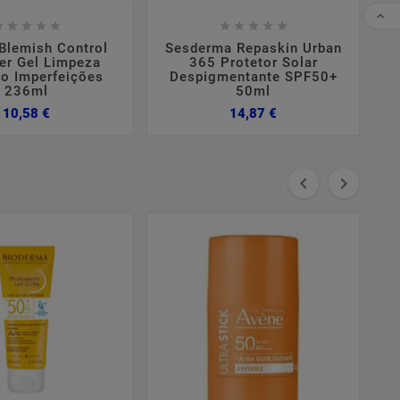
CO


















Blemish Control
Sesderma Repaskin Urban
er Gel Limpeza
365 Protetor Solar
lo Imperfeições
Despigmentante SPF50+
236ml
50ml
Preço
Preço
10,58 €
14,87 €

