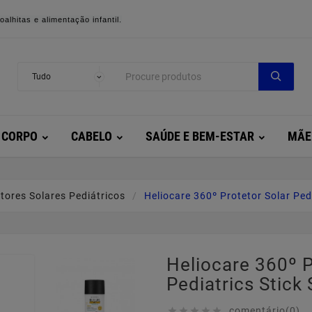
alhitas e alimentação infantil.
CORPO
CABELO
SAÚDE E BEM-ESTAR
MÃE
tores Solares Pediátricos
Heliocare 360º Protetor Solar Ped
Heliocare 360º P
Pediatrics Stick
comentário(0)




