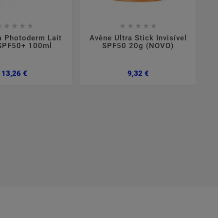

















a Photoderm Lait
Avène Ultra Stick Invisível
 SPF50+ 100ml
SPF50 20g (NOVO)
Preço
Preço
13,26 €
9,32 €