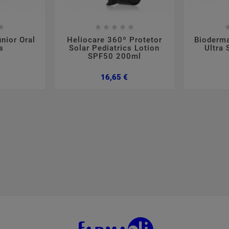













nior Oral
Heliocare 360º Protetor
Bioderm
s
Solar Pediatrics Lotion
Ultra
SPF50 200ml
Preço
Preço
16,65 €