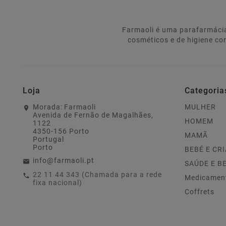
Farmaoli é uma parafarmácia
cosméticos e de higiene co
Loja
Categoria
Morada:
Farmaoli
MULHER
Avenida de Fernão de Magalhães,
HOMEM
1122
4350-156 Porto
MAMÃ
Portugal
Porto
BEBÉ E CR
info@farmaoli.pt
SAÚDE E B
22 11 44 343 (Chamada para a rede
Medicamen
fixa nacional)
Coffrets