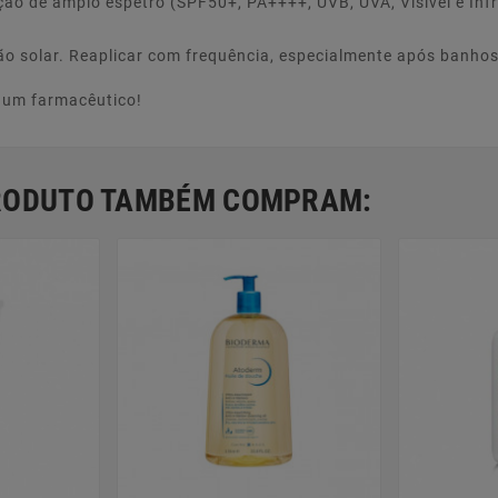
eção de amplo espetro (SPF50+, PA++++, UVB, UVA, Visível e In
ão solar. Reaplicar com frequência, especialmente após banho
e um farmacêutico!
PRODUTO TAMBÉM COMPRAM: