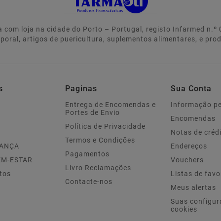
 com loja na cidade do Porto – Portugal, registo Infarmed n.
rporal, artigos de puericultura, suplementos alimentares, e pro
s
Paginas
Sua Conta
Entrega de Encomendas e
Informação p
Portes de Envio
Encomendas
Política de Privacidade
Notas de créd
Termos e Condições
IANÇA
Endereços
Pagamentos
EM-ESTAR
Vouchers
Livro Reclamações
tos
Listas de favo
Contacte-nos
Meus alertas
Suas configur
cookies