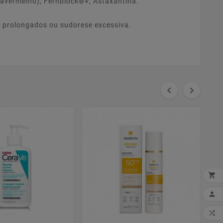
fravermelho); Fernblock®+; Astaxantina.
s prolongados ou sudorese excessiva.




MI
