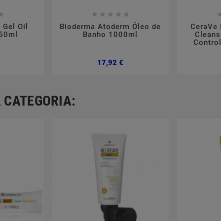













 Gel Oil
Bioderma Atoderm Óleo de
CeraVe 
 50ml
Banho 1000ml
Cleans
Contro
Preço
Preço
17,92 €
 CATEGORIA: