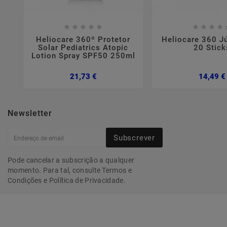















Heliocare 360º Protetor
Heliocare 360 Jú
Solar Pediatrics Atopic
20 Stick
Lotion Spray SPF50 250ml
Preço
21,73 €
14,49 €
Newsletter
Subscrever
Pode cancelar a subscrição a qualquer
momento. Para tal, consulte Termos e
Condições e Política de Privacidade.