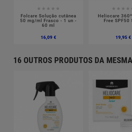















Folcare Solução cutânea
Heliocare 360º
50 mg/ml Frasco - 1 un -
Free SPF50
60 ml
Preço
16,09 €
19,95 €
16 OUTROS PRODUTOS DA MESMA