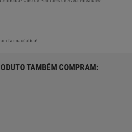
atenteado* Óleo de Plantules de Aveia Rhealba®
e um farmacêutico!
PRODUTO TAMBÉM COMPRAM: