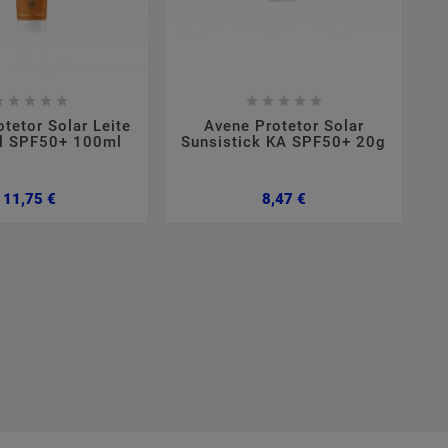

















tetor Solar Leite
Avene Protetor Solar
l SPF50+ 100ml
Sunsistick KA SPF50+ 20g
Preço
Preço
11,75 €
8,47 €