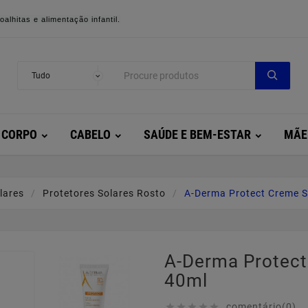
alhitas e alimentação infantil.
CORPO
CABELO
SAÚDE E BEM-ESTAR
MÃE
lares
Protetores Solares Rosto
A-Derma Protect Creme 
A-Derma Protec
40ml
comentário(0)




