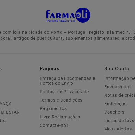
 com loja na cidade do Porto – Portugal, registo Infarmed n.
rporal, artigos de puericultura, suplementos alimentares, e pro
s
Paginas
Sua Conta
Entrega de Encomendas e
Informação p
Portes de Envio
Encomendas
Política de Privacidade
Notas de créd
Termos e Condições
IANÇA
Endereços
Pagamentos
EM-ESTAR
Vouchers
Livro Reclamações
tos
Listas de favo
Contacte-nos
Meus alertas