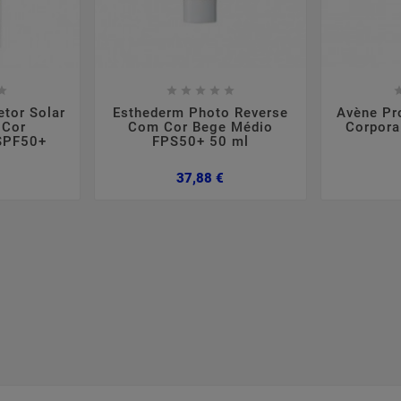













etor Solar
Esthederm Photo Reverse
Avène Pro
 Cor
Com Cor Bege Médio
Corpora
SPF50+
FPS50+ 50 ml
Preço
Preço
37,88 €