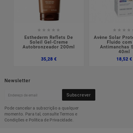















Esthederm Reflets De
Avène Solar Prot
Soleil Gel-Creme
Fluido com
Autobronzeador 200ml
Antimanchas 
40ml
Preço
35,28 €
18,52 €
Newsletter
Subscrever
Pode cancelar a subscrição a qualquer
momento. Para tal, consulte Termos e
Condições e Política de Privacidade.