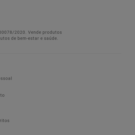
º 00078/2020. Vende produtos
dutos de bem-estar e saúde.
essoal
ito
ritos