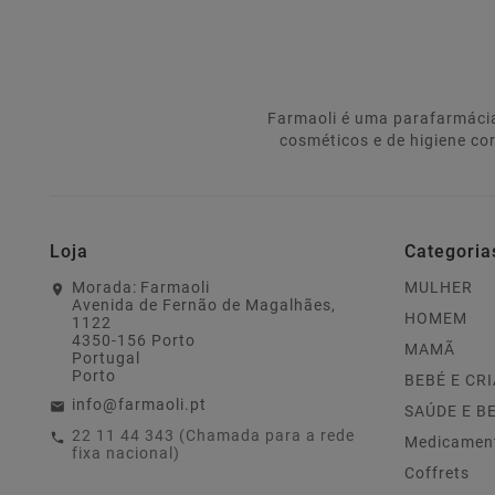
Farmaoli é uma parafarmácia
cosméticos e de higiene co
Loja
Categoria
Morada:
Farmaoli
MULHER
Avenida de Fernão de Magalhães,
HOMEM
1122
4350-156 Porto
MAMÃ
Portugal
Porto
BEBÉ E CR
info@farmaoli.pt
SAÚDE E B
22 11 44 343 (Chamada para a rede
Medicamen
fixa nacional)
Coffrets