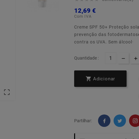
12,69 €
Com IVA
Creme SPF 50+ Proteção solar
prevenção das fotodermatoses
contra os UVA. Sem álcool·
Quantidade :

Adicionar

Partilhar: