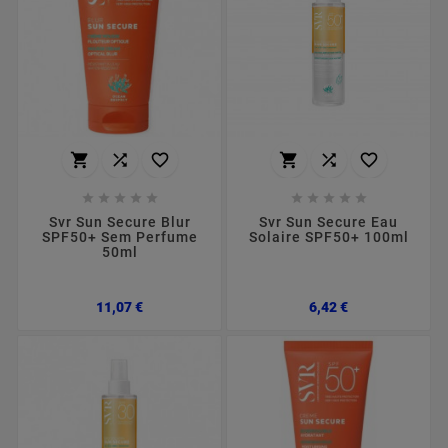
















Svr Sun Secure Blur
Svr Sun Secure Eau
SPF50+ Sem Perfume
Solaire SPF50+ 100ml
50ml
Preço
Preço
11,07 €
6,42 €