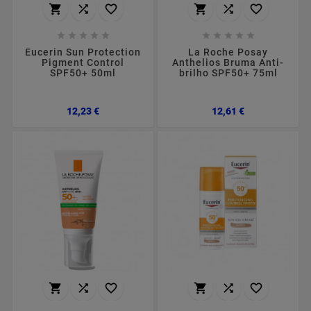
















Eucerin Sun Protection
La Roche Posay
Pigment Control
Anthelios Bruma Anti-
SPF50+ 50ml
brilho SPF50+ 75ml
Preço
Preço
12,23 €
12,61 €





