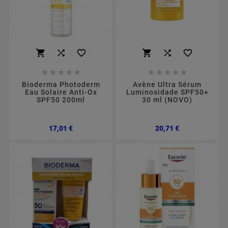
















Bioderma Photoderm
Avène Ultra Sérum
Eau Solaire Anti-Ox
Luminosidade SPF50+
SPF50 200ml
30 ml (NOVO)
Preço
Preço
17,01 €
20,71 €