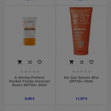
















A-Derma Protect
Svr Sun Secure Blur
Pocket Fluído Invisível
SPF50+ 50ml
Rosto SPF50+ 30ml
Preço
Preço
5,49 €
11,07 €