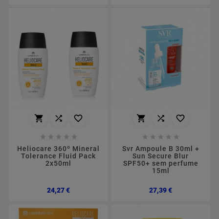
















Heliocare 360º Mineral
Svr Ampoule B 30ml +
Tolerance Fluid Pack
Sun Secure Blur
2x50ml
SPF50+ sem perfume
15ml
Preço
Preço
24,27 €
27,39 €