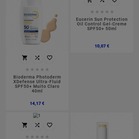








Eucerin Sun Protection
Oil Control Gel-Creme
SPF50+ 50ml
Preço
10,07 €








Bioderma Photoderm
XDefense Ultra-Fluid
SPF50+ Muito Claro
40ml
Preço
14,17 €







