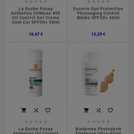










La Roche Posay
Eucerin Sun Protection
Anthelios UVMune 400
Photoaging Control
Oil Control Gel Creme
Médio SPF50+ 50ml
Com Cor SPF50+ 50ml
Preço
Preço
16,47 €
12,25 €
















La Roche Posay
Bioderma Photoderm
Anthelios Oil Correct
XDefense Ultra-Fluid