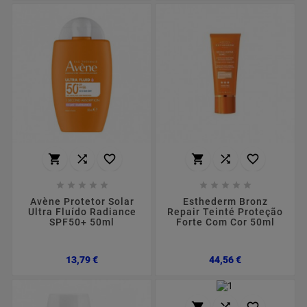
















Avène Protetor Solar
Esthederm Bronz
Ultra Fluído Radiance
Repair Teinté Proteção
SPF50+ 50ml
Forte Com Cor 50ml
Preço
Preço
13,79 €
44,56 €