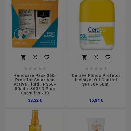
















Heliocare Pack 360º
Cerave Fluido Protetor
Protetor Solar Age
Invisível Oil Control
Active Fluid FPS50+
SPF50+ 50ml
50ml + 360º D Plus
Cápsulas x30
Preço
Preço
33,52 €
15,84 €