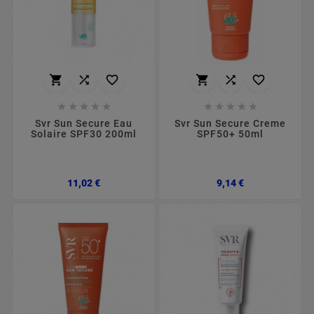
















Svr Sun Secure Eau
Svr Sun Secure Creme
Solaire SPF30 200ml
SPF50+ 50ml
Preço
Preço
11,02 €
9,14 €