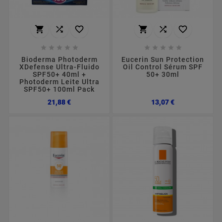
















Bioderma Photoderm
Eucerin Sun Protection
XDefense Ultra-Fluido
Oil Control Sérum SPF
SPF50+ 40ml +
50+ 30ml
Photoderm Leite Ultra
SPF50+ 100ml Pack
Preço
Preço
21,88 €
13,07 €