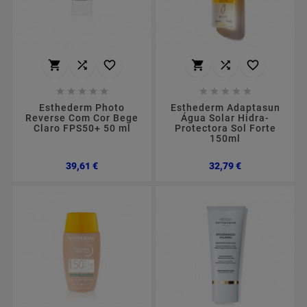
















Esthederm Photo
Esthederm Adaptasun
Reverse Com Cor Bege
Água Solar Hidra-
Claro FPS50+ 50 ml
Protectora Sol Forte
150ml
Preço
Preço
39,61 €
32,79 €