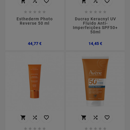
















Esthederm Photo
Ducray Keracnyl UV
Reverse 50 ml
Fluido Anti-
Imperfeições SPF50+
50ml
Preço
Preço
44,77 €
14,45 €















