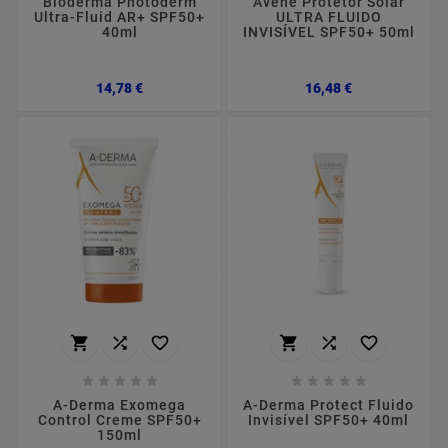
Bioderma Photoderm
Avène Protetor Solar
Ultra-Fluid AR+ SPF50+
ULTRA FLUIDO
40ml
INVISÍVEL SPF50+ 50ml
Preço
Preço
14,78 €
16,48 €
















A-Derma Exomega
A-Derma Protect Fluido
Control Creme SPF50+
Invisível SPF50+ 40ml
150ml