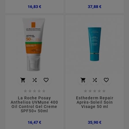
Preço
Preço
16,83 €
37,88 €
















La Roche Posay
Esthederm Repair
Anthelios UVMune 400
Après-Soleil Soin
Oil Control Gel Creme
Visage 50 ml
SPF50+ 50ml
Preço
Preço
16,47 €
35,90 €