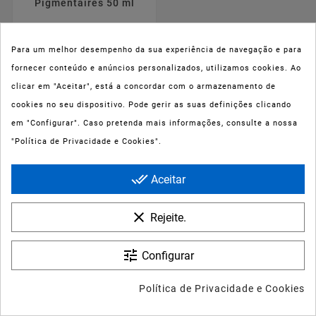
Pigmentaires 50 ml
Preço
43,59 €
Para um melhor desempenho da sua experiência de navegação e para
fornecer conteúdo e anúncios personalizados, utilizamos cookies. Ao
clicar em "Aceitar", está a concordar com o armazenamento de
cookies no seu dispositivo. Pode gerir as suas definições clicando



em "Configurar". Caso pretenda mais informações, consulte a nossa





"Política de Privacidade e Cookies".
Bioderma Photoderm
Nude Touch SPF50+
done_all
Bronze 40ml
Aceitar
Preço
clear
19,88 €
Rejeite.








tune
Configurar
Esthederm Into Repair
Protetor Solar Anti-
Rugas e Refirmante
Política de Privacidade e Cookies
50ml