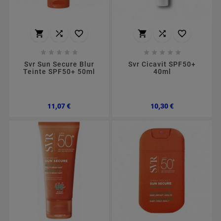
















Svr Sun Secure Blur
Svr Cicavit SPF50+
Teinte SPF50+ 50ml
40ml
Preço
Preço
11,07 €
10,30 €