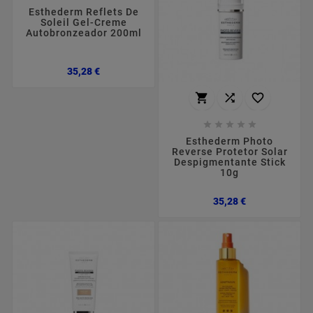
Esthederm Reflets De
Soleil Gel-Creme
Autobronzeador 200ml
Preço
35,28 €








Esthederm Photo
Reverse Protetor Solar
Despigmentante Stick
10g
Preço
35,28 €