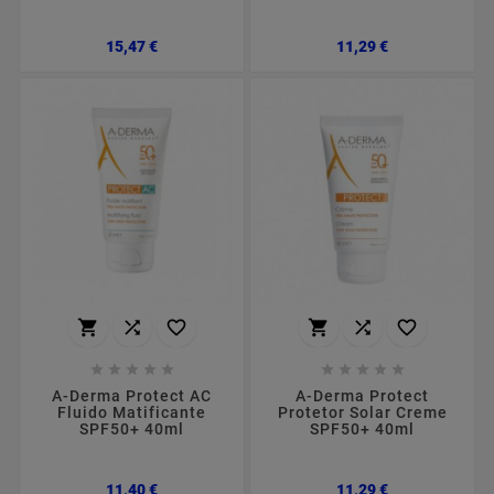
Preço
Preço
15,47 €
11,29 €
















A-Derma Protect AC
A-Derma Protect
Fluido Matificante
Protetor Solar Creme
SPF50+ 40ml
SPF50+ 40ml
Preço
Preço
11,40 €
11,29 €