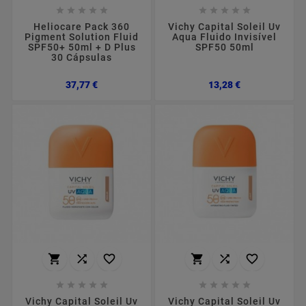










Heliocare Pack 360
Vichy Capital Soleil Uv
Pigment Solution Fluid
Aqua Fluido Invisível
SPF50+ 50ml + D Plus
SPF50 50ml
30 Cápsulas
Preço
Preço
37,77 €
13,28 €
















Vichy Capital Soleil Uv
Vichy Capital Soleil Uv