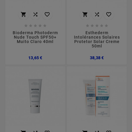
















Bioderma Photoderm
Esthederm
Nude Touch SPF50+
Intolérances Solaires
Muito Claro 40ml
Protetor Solar Creme
50ml
Preço
Preço
13,65 €
38,38 €