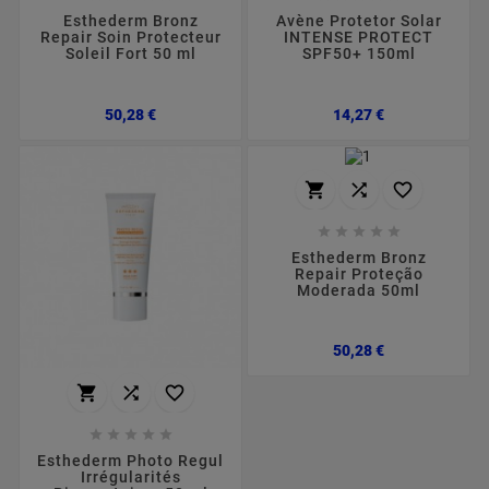
Esthederm Bronz
Avène Protetor Solar
Repair Soin Protecteur
INTENSE PROTECT
Soleil Fort 50 ml
SPF50+ 150ml
Preço
Preço
50,28 €
14,27 €








Esthederm Bronz
Repair Proteção
Moderada 50ml
Preço
50,28 €








Esthederm Photo Regul
Irrégularités