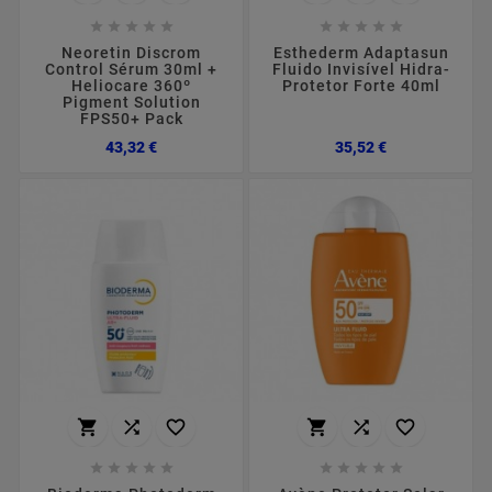










Neoretin Discrom
Esthederm Adaptasun
Control Sérum 30ml +
Fluido Invisível Hidra-
Heliocare 360º
Protetor Forte 40ml
Pigment Solution
FPS50+ Pack
Preço
Preço
43,32 €
35,52 €















