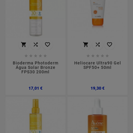
















Bioderma Photoderm
Heliocare Ultra90 Gel
Água Solar Bronze
SPF50+ 50ml
FPS30 200ml
Preço
Preço
17,01 €
19,30 €