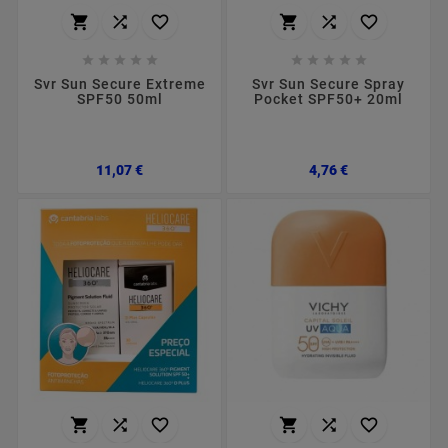
















Svr Sun Secure Extreme
Svr Sun Secure Spray
SPF50 50ml
Pocket SPF50+ 20ml
Preço
Preço
11,07 €
4,76 €





