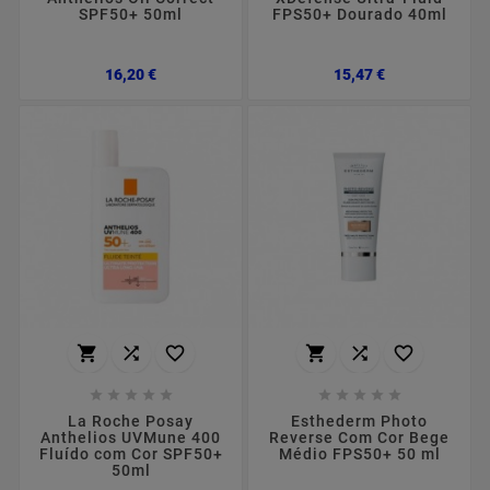
SPF50+ 50ml
FPS50+ Dourado 40ml
Preço
Preço
16,20 €
15,47 €
















La Roche Posay
Esthederm Photo
Anthelios UVMune 400
Reverse Com Cor Bege
Fluído com Cor SPF50+
Médio FPS50+ 50 ml
50ml