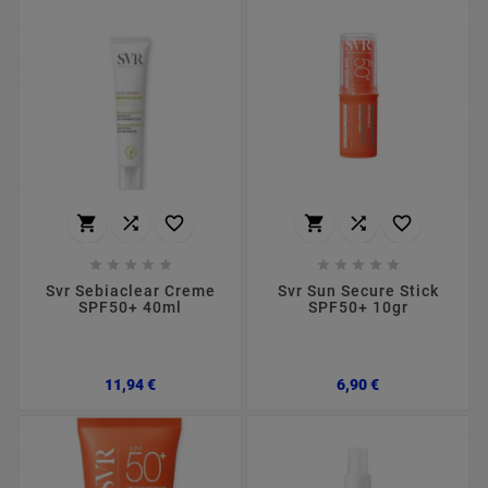
















Svr Sebiaclear Creme
Svr Sun Secure Stick
SPF50+ 40ml
SPF50+ 10gr
Preço
Preço
11,94 €
6,90 €