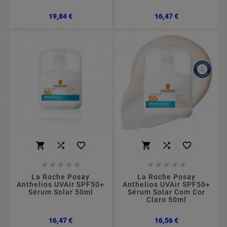
Preço
Preço
19,84 €
16,47 €
















La Roche Posay
La Roche Posay
Anthelios UVAir SPF50+
Anthelios UVAir SPF50+
Sérum Solar 50ml
Sérum Solar Com Cor
Claro 50ml
Preço
Preço
16,47 €
16,56 €