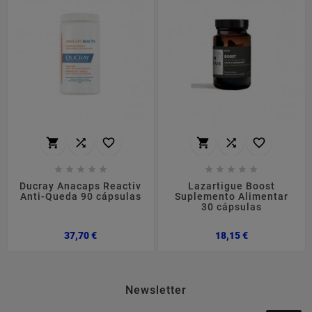
















Ducray Anacaps Reactiv
Lazartigue Boost
Anti-Queda 90 cápsulas
Suplemento Alimentar
30 cápsulas
Preço
Preço
37,70 €
18,15 €
Newsletter