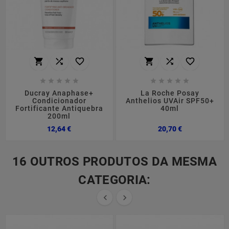
















Ducray Anaphase+
La Roche Posay
Condicionador
Anthelios UVAir SPF50+
Fortificante Antiquebra
40ml
200ml
Preço
Preço
12,64 €
20,70 €
16 OUTROS PRODUTOS DA MESMA
CATEGORIA:

