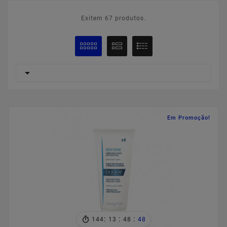
Exitem 67 produtos.

Em Promoção!
:
:
:
144
13
48
47