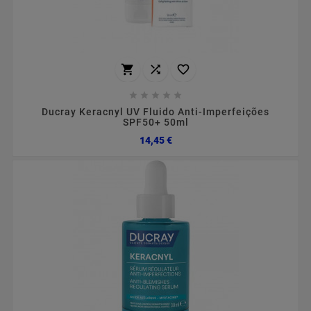








Ducray Keracnyl UV Fluido Anti-Imperfeições
SPF50+ 50ml
Preço
14,45 €