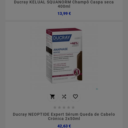
Ducray KELUAL SQUANORM Champô Caspa seca
400ml
Preço
13,99 €








Ducray NEOPTIDE Expert Sérum Queda de Cabelo
Crónica 2x50ml
Preço
42,63 €