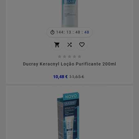
:
:
:
144
13
48
47








Ducray Keracnyl Loção Purificante 200ml
Preço
Preço
10,48 €
11,65 €
normal