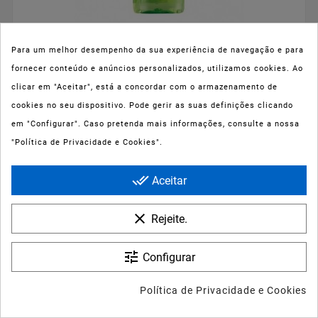



Para um melhor desempenho da sua experiência de navegação e para
fornecer conteúdo e anúncios personalizados, utilizamos cookies. Ao





clicar em "Aceitar", está a concordar com o armazenamento de
Ducray Extra-Doux Shampoo Dermoprotetor 400ml
cookies no seu dispositivo. Pode gerir as suas definições clicando
Preço
12,29 €
em "Configurar". Caso pretenda mais informações, consulte a nossa
"Política de Privacidade e Cookies".
done_all
Aceitar
clear
Rejeite.
tune
Configurar
Política de Privacidade e Cookies