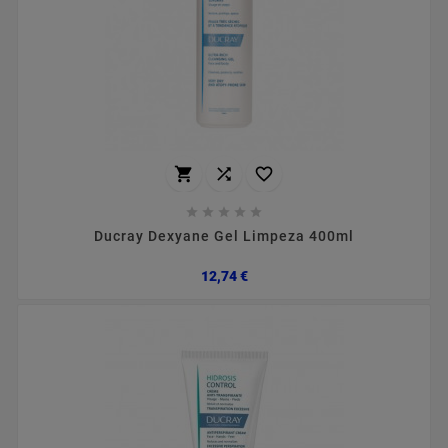








Ducray Dexyane Gel Limpeza 400ml
Preço
12,74 €