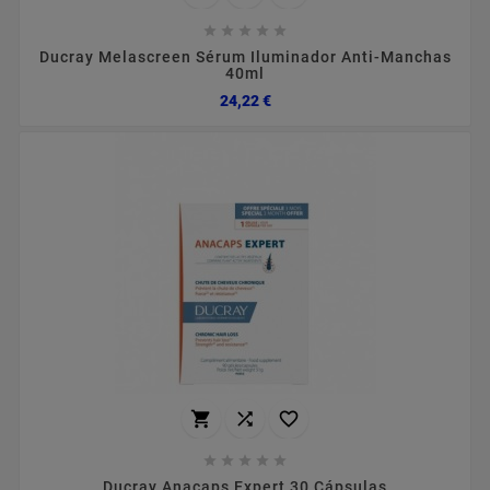





Ducray Melascreen Sérum Iluminador Anti-Manchas
40ml
Preço
24,22 €








Ducray Anacaps Expert 30 Cápsulas