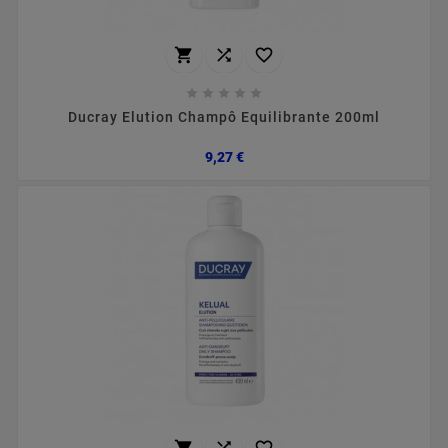








Ducray Elution Champô Equilibrante 200ml
Preço
9,27 €


