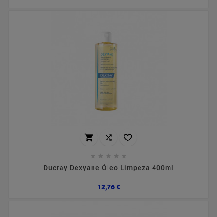








Ducray Dexyane Óleo Limpeza 400ml
Preço
12,76 €