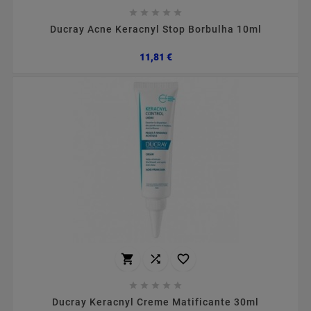





Ducray Acne Keracnyl Stop Borbulha 10ml
Preço
11,81 €








Ducray Keracnyl Creme Matificante 30ml