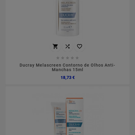








Ducray Melascreen Contorno de Olhos Anti-
Manchas 15ml
Preço
18,73 €