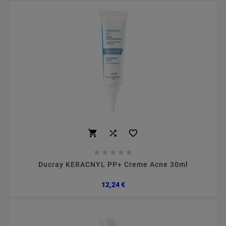








Ducray KERACNYL PP+ Creme Acne 30ml
Preço
12,24 €