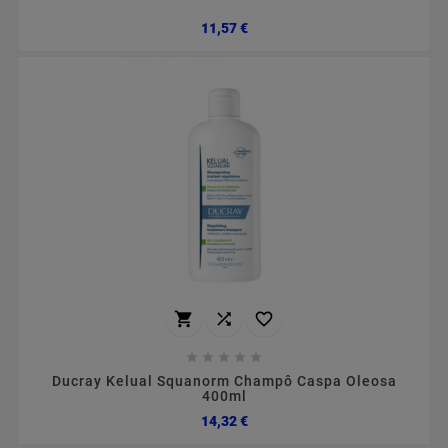
Preço
11,57 €








Ducray Kelual Squanorm Champô Caspa Oleosa
400ml
Preço
14,32 €