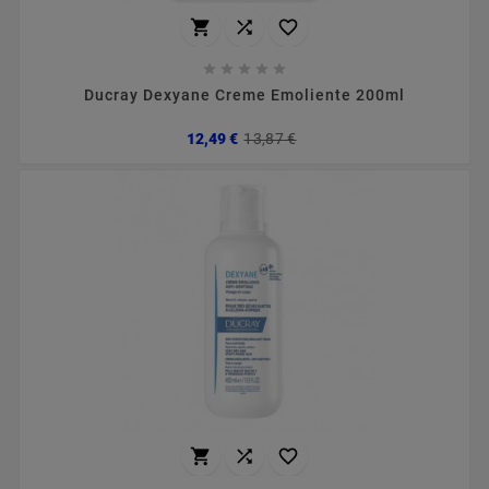








Ducray Dexyane Creme Emoliente 200ml
Preço
Preço
12,49 €
13,87 €
normal


