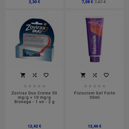
Preço
Preço
Preço
2,30 €
7,08 €
7,87 €
normal
















Zovirax Duo Creme 50
Fisiocrem Gel Forte
mg/g + 10 mg/g
50ml
Bisnaga - 1 un - 2 g
Preço
Preço
12,42 €
12,46 €