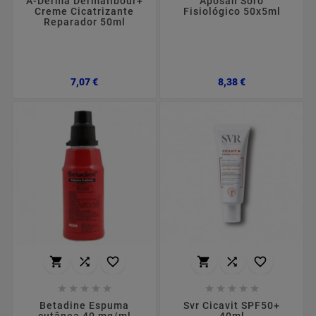
A-Derma Dermalibour+
Aposán Soro
Creme Cicatrizante
Fisiológico 50x5ml
Reparador 50ml
Preço
Preço
7,07 €
8,38 €
















Betadine Espuma
Svr Cicavit SPF50+