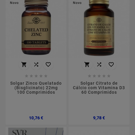
Novo
Novo
















Solgar Zinco Quelatado
Solgar Citrato de
(Bisglicinato) 22mg
Cálcio com Vitamina D3
100 Comprimidos
60 Comprimidos
Preço
Preço
10,76 €
9,78 €