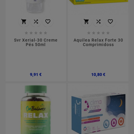
















Svr Xerial-30 Creme
Aquilea Relax Forte 30
Pés 50ml
Comprimidoss
Preço
Preço
9,91 €
10,80 €