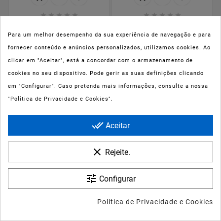










Solgar Complexo de
Solgar Vitamin D3
Quercetina 50
600Ui 15Mcg 60cap
Para um melhor desempenho da sua experiência de navegação e para
Cápsulas
fornecer conteúdo e anúncios personalizados, utilizamos cookies. Ao
clicar em "Aceitar", está a concordar com o armazenamento de
cookies no seu dispositivo. Pode gerir as suas definições clicando
Preço
Preço
18,51 €
11,02 €
em "Configurar". Caso pretenda mais informações, consulte a nossa
"Política de Privacidade e Cookies".



done_all



Aceitar










Solgar Magnesium
clear
Rejeite.
Aquilea Sono Forte 30
Citrate 60comp
Comprimidos
tune
Configurar
Política de Privacidade e Cookies
Preço
11,01 €
Preço
10,89 €