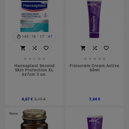
:
:
:
145
18
17
45
















Hansaplast Second
Fisiocrem Cream Active
Skin Protection XL
60ml
6x7cm 3 un.
Preço
Preço
Preço
4,67 €
5,19 €
7,44 €
normal
Novo