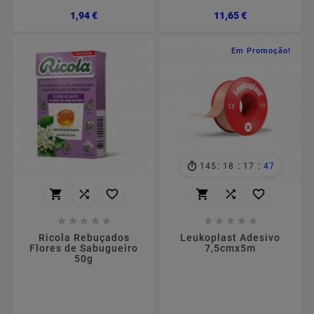
Preço
Preço
1,94 €
11,65 €
Em Promoção!
:
:
:
145
18
17
45
















Ricola Rebuçados
Leukoplast Adesivo
Flores de Sabugueiro
7,5cmx5m
50g