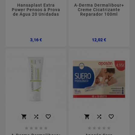
Hansaplast Extra
A-Derma Dermalibour+
Power Pensos à Prova
Creme Cicatrizante
de Água 20 Unidadas
Reparador 100ml
Preço
Preço
3,16 €
12,02 €















