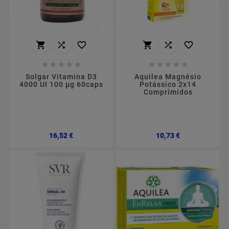
















Solgar Vitamina D3
Aquilea Magnésio
4000 UI 100 µg 60caps
Potássico 2x14
Comprimidos
Preço
Preço
16,52 €
10,73 €