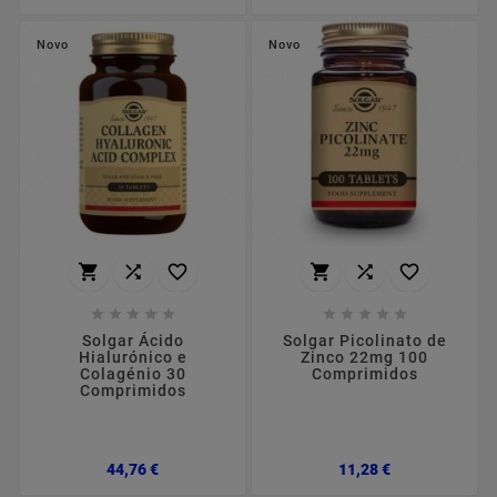
Novo
Novo
















Solgar Ácido
Solgar Picolinato de
Hialurónico e
Zinco 22mg 100
Colagénio 30
Comprimidos
Comprimidos
Preço
Preço
44,76 €
11,28 €