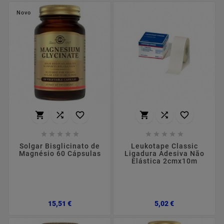
Novo
















Solgar Bisglicinato de
Leukotape Classic
Magnésio 60 Cápsulas
Ligadura Adesiva Não
Elástica 2cmx10m
Preço
Preço
15,51 €
5,02 €