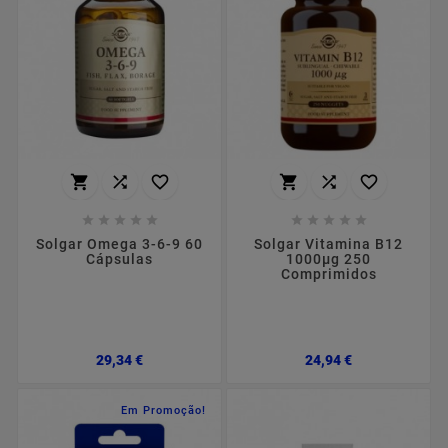
















Solgar Omega 3-6-9 60
Solgar Vitamina B12
Cápsulas
1000µg 250
Comprimidos
Preço
Preço
29,34 €
24,94 €
Em Promoção!