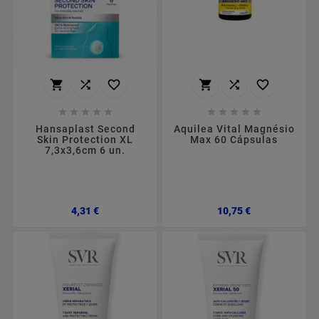
















Hansaplast Second
Aquilea Vital Magnésio
Skin Protection XL
Max 60 Cápsulas
7,3x3,6cm 6 un.
Preço
Preço
4,31 €
10,75 €