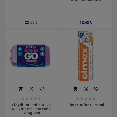
Preço
Preço
22,03 €
12,42 €
















Elgydium Smile & Go
Elmex Infantil 50ml
Kit Viagem Proteção
Gengivas