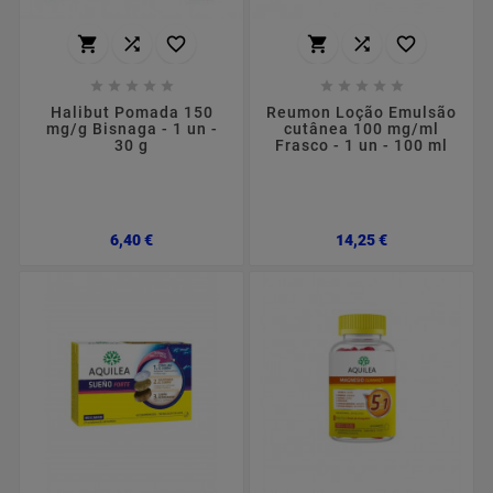
















Halibut Pomada 150
Reumon Loção Emulsão
mg/g Bisnaga - 1 un -
cutânea 100 mg/ml
30 g
Frasco - 1 un - 100 ml
Preço
Preço
6,40 €
14,25 €