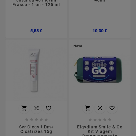
cutânea 40 mg/ml
40ml
Frasco - 1 un - 125 ml
Preço
Preço
5,58 €
10,30 €
Novo
















Svr Cicavit Dm+
Elgydium Smile & Go
Cicatrizes 15g
Kit Viagem
Branqueamento