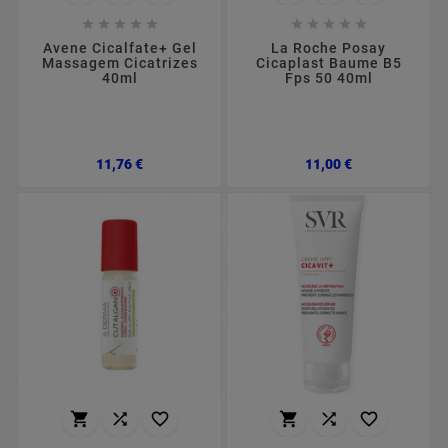










Avene Cicalfate+ Gel
La Roche Posay
Massagem Cicatrizes
Cicaplast Baume B5
40ml
Fps 50 40ml
Preço
Preço
11,76 €
11,00 €





