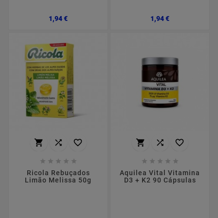
Preço
Preço
1,94 €
1,94 €
















Ricola Rebuçados
Aquilea Vital Vitamina
Limão Melissa 50g
D3 + K2 90 Cápsulas