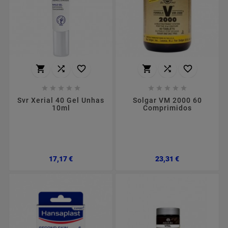
















Svr Xerial 40 Gel Unhas
Solgar VM 2000 60
10ml
Comprimidos
Preço
Preço
17,17 €
23,31 €