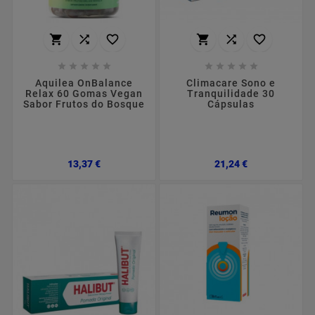
















Aquilea OnBalance
Climacare Sono e
Relax 60 Gomas Vegan
Tranquilidade 30
Sabor Frutos do Bosque
Cápsulas
Preço
Preço
13,37 €
21,24 €