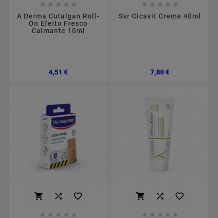










A Derma Cutalgan Roll-
Svr Cicavit Creme 40ml
On Efeito Fresco
Calmante 10ml
Preço
Preço
4,51 €
7,80 €















