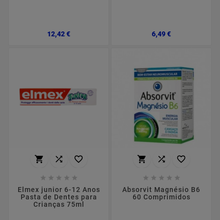
Preço
Preço
12,42 €
6,49 €
















Elmex junior 6-12 Anos
Absorvit Magnésio B6
Pasta de Dentes para
60 Comprimidos
Crianças 75ml