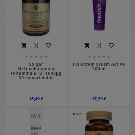
















Solgar
Fisiocrem Cream Active
Metilcobalamina
200ml
(Vitamina B12) 1000µg
30 comprimidos
Preço
Preço
15,49 €
17,20 €
Novo