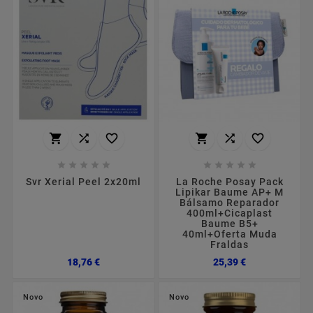
















Svr Xerial Peel 2x20ml
La Roche Posay Pack
Lipikar Baume AP+ M
Bálsamo Reparador
400ml+Cicaplast
Baume B5+
40ml+Oferta Muda
Fraldas
Preço
Preço
18,76 €
25,39 €
Novo
Novo