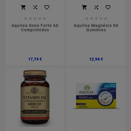
















Aquilea Sono Forte 60
Aquilea Magnésio 60
Comprimidos
Gummies
Preço
Preço
17,74 €
12,94 €