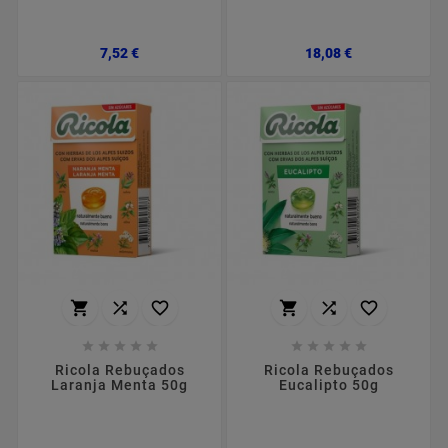
Preço
Preço
7,52 €
18,08 €
















Ricola Rebuçados
Ricola Rebuçados
Laranja Menta 50g
Eucalipto 50g