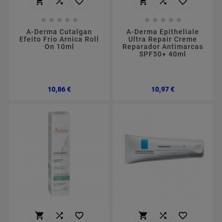
















A-Derma Cutalgan
A-Derma Epitheliale
Efeito Frio Arnica Roll
Ultra Repair Creme
On 10ml
Reparador Antimarcas
SPF50+ 40ml
Preço
Preço
10,86 €
10,97 €





