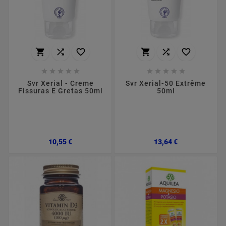
















Svr Xerial - Creme
Svr Xerial-50 Extrême
Fissuras E Gretas 50ml
50ml
Preço
Preço
10,55 €
13,64 €