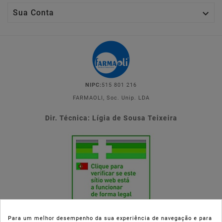

Sua Conta
NIPC:
515 801 216
FARMAOLI, Soc. Unip. LDA
Dir. Técnica: Lígia de Sousa Teixeira
Para um melhor desempenho da sua experiência de navegação e para