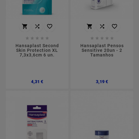
















Hansaplast Second
Hansaplast Pensos
Skin Protection XL
Sensitive 20un - 2
7,3x3,6cm 6 un.
Tamanhos
Preço
Preço
4,31 €
3,19 €