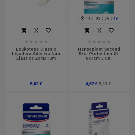
:
:
:
147
03
56
48
















Leukotape Classic
Hansaplast Second
Ligadura Adesiva Não
Skin Protection XL
Elástica 2cmx10m
6x7cm 3 un.
Preço
Preço
Preço
5,02 €
4,67 €
5,19 €
normal