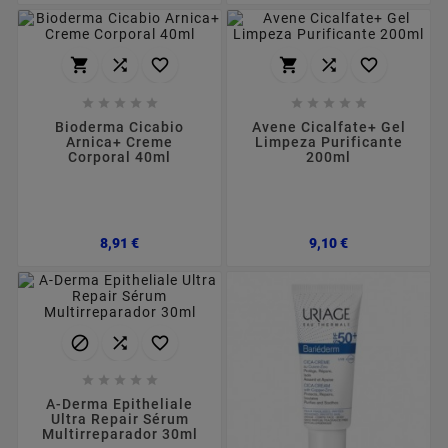
















Bioderma Cicabio
Avene Cicalfate+ Gel
Arnica+ Creme
Limpeza Purificante
Corporal 40ml
200ml
Preço
Preço
8,91 €
9,10 €








A-Derma Epitheliale
Ultra Repair Sérum
Multirreparador 30ml