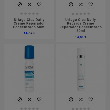
















Uriage Cica Daily
Uriage Cica Daily
Creme Reparador
Recarga Creme
Concentrado 50ml
Reparador Concentrado
50ml
Preço
14,67 €
Preço
13,41 €















