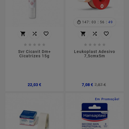
:
:
:
147
03
56
48
















Svr Cicavit Dm+
Leukoplast Adesivo
Cicatrizes 15g
7,5cmx5m
Preço
Preço
Preço
22,03 €
7,08 €
7,87 €
normal
Em Promoção!