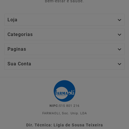
bem-estar e saúde.

Loja

Categorias

Paginas

Sua Conta
NIPC:
515 801 216
FARMAOLI, Soc. Unip. LDA
Dir. Técnica: Lígia de Sousa Teixeira