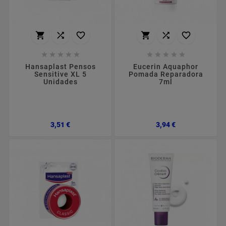
















Hansaplast Pensos
Eucerin Aquaphor
Sensitive XL 5
Pomada Reparadora
Unidades
7ml
Preço
Preço
3,51 €
3,94 €