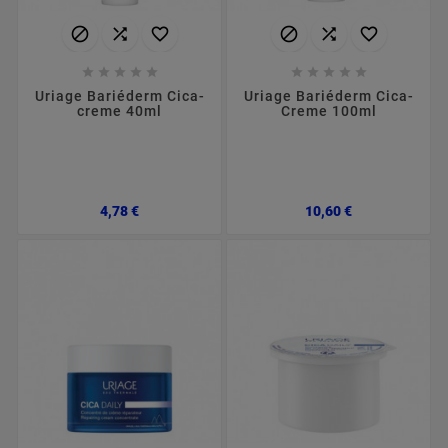
















Uriage Bariéderm Cica-
Uriage Bariéderm Cica-
creme 40ml
Creme 100ml
Preço
Preço
4,78 €
10,60 €