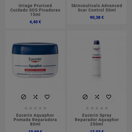
Uriage Pruriced
Skinceuticals Advanced
Cuidado SOS Picaduras
Scar Control 50ml
15ml
Preço
90,38 €
Preço
4,40 €
















Eucerin Aquaphor
Eucerin Spray
Pomada Reparadora
Reparador Aquaphor
80ml
250ml
Preço
Preço
10,69 €
12,03 €