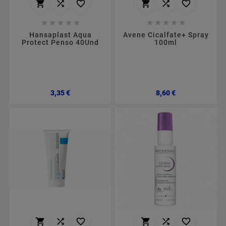
















Hansaplast Aqua
Avene Cicalfate+ Spray
Protect Penso 40Und
100ml
Preço
Preço
3,35 €
8,60 €





