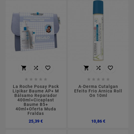
















La Roche Posay Pack
A-Derma Cutalgan
Lipikar Baume AP+ M
Efeito Frio Arnica Roll
Bálsamo Reparador
On 10ml
400ml+Cicaplast
Baume B5+
40ml+Oferta Muda
Fraldas
Preço
Preço
25,39 €
10,86 €