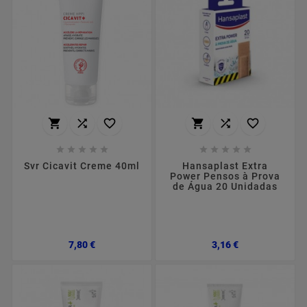
















Svr Cicavit Creme 40ml
Hansaplast Extra
Power Pensos à Prova
de Água 20 Unidadas
Preço
Preço
7,80 €
3,16 €