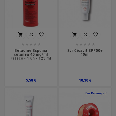
















Betadine Espuma
Svr Cicavit SPF50+
cutânea 40 mg/ml
40ml
Frasco - 1 un - 125 ml
Preço
Preço
5,58 €
10,30 €
Em Promoção!