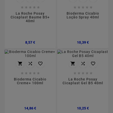










La Roche Posay
Bioderma Cicabio
Cicaplast Baume B5+
Loção Spray 40ml
40ml
Preço
Preço
8,57 €
10,39 €
















Bioderma Cicabio
La Roche Posay
Creme+ 100ml
Cicaplast Gel B5 40ml
Preço
Preço
14,86 €
10,25 €