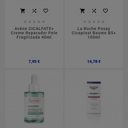
















Avène CICALFATE+
La Roche Posay
Creme Reparador Pele
Cicaplast Baume B5+
Fragilizada 40ml
100ml
Preço
Preço
7,95 €
14,78 €