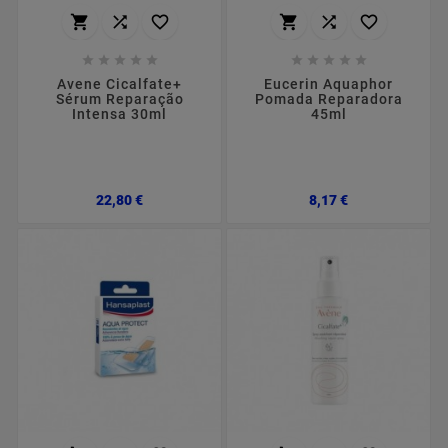
















Avene Cicalfate+
Eucerin Aquaphor
Sérum Reparação
Pomada Reparadora
Intensa 30ml
45ml
Preço
Preço
22,80 €
8,17 €