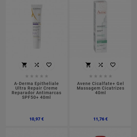
















A-Derma Epitheliale
Avene Cicalfate+ Gel
Ultra Repair Creme
Massagem Cicatrizes
Reparador Antimarcas
40ml
SPF50+ 40ml
Preço
Preço
10,97 €
11,76 €