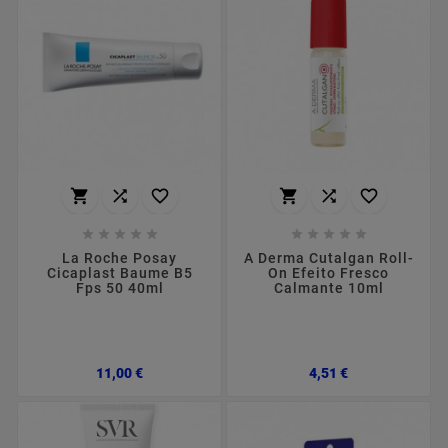
















La Roche Posay
A Derma Cutalgan Roll-
Cicaplast Baume B5
On Efeito Fresco
Fps 50 40ml
Calmante 10ml
Preço
Preço
11,00 €
4,51 €