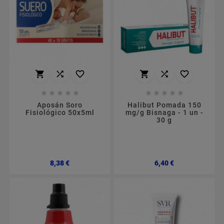
















Aposán Soro
Halibut Pomada 150
Fisiológico 50x5ml
mg/g Bisnaga - 1 un -
30 g
Preço
Preço
8,38 €
6,40 €