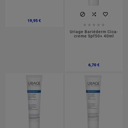



Preço
19,95 €





Uriage Bariéderm Cica-
creme Spf50+ 40ml
Preço
6,70 €