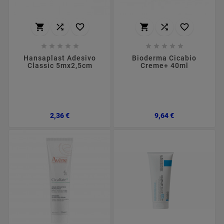
















Hansaplast Adesivo
Bioderma Cicabio
Classic 5mx2,5cm
Creme+ 40ml
Preço
Preço
2,36 €
9,64 €