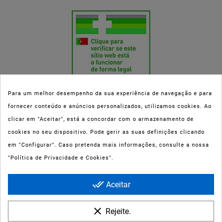
Para um melhor desempenho da sua experiência de navegação e para
fornecer conteúdo e anúncios personalizados, utilizamos cookies. Ao
Esta parafarmácia (Farmaoli) encontra-se autorizada pelo INFARMED
clicar em "Aceitar", está a concordar com o armazenamento de
(registo nº 00078/2020) para a dispensa de Medicamentos Não
cookies no seu dispositivo. Pode gerir as suas definições clicando
Sujeitos a Receita Médica (MNSRM) e produtos de saúde e bem-estar
em "Configurar". Caso pretenda mais informações, consulte a nossa
ao domicílio e através da internet. Os Medicamentos Não Sujeitos a
"Política de Privacidade e Cookies".
Receita Médica só podem ser entregues nos concelhos do Porto,
Maia, Matosinhos, Gondomar e Vila Nova de Gaia.
done_all
Aceitar
clear
Rejeite.