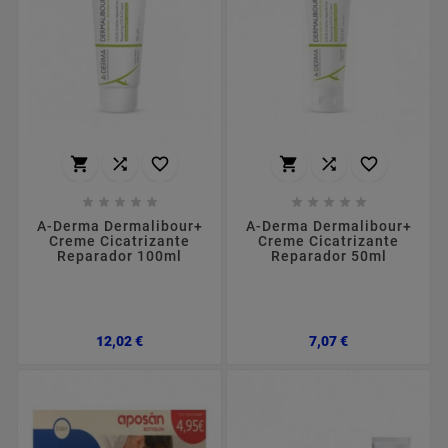
















A-Derma Dermalibour+
A-Derma Dermalibour+
Creme Cicatrizante
Creme Cicatrizante
Reparador 100ml
Reparador 50ml
Preço
Preço
12,02 €
7,07 €