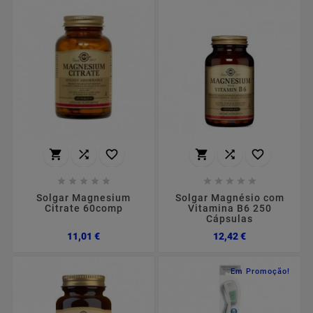
















Solgar Magnesium
Solgar Magnésio com
Citrate 60comp
Vitamina B6 250
Cápsulas
Preço
Preço
11,01 €
12,42 €
Em Promoção!