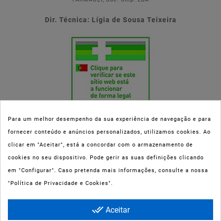
Dir. Técnica: Lígia de Sousa Teixeira
Para um melhor desempenho da sua experiência de navegação e para
fornecer conteúdo e anúncios personalizados, utilizamos cookies. Ao
Esta parafarmácia (Farmaoli) encontra-se autorizada pelo INFARMED
clicar em "Aceitar", está a concordar com o armazenamento de
(registo nº 00078/2020) para a dispensa de Medicamentos Não
cookies no seu dispositivo. Pode gerir as suas definições clicando
Sujeitos a Receita Médica (MNSRM) e produtos de saúde e bem-estar
em "Configurar". Caso pretenda mais informações, consulte a nossa
ao domicílio e através da internet. Os Medicamentos Não Sujeitos a
"Política de Privacidade e Cookies".
Receita Médica só podem ser entregues nos concelhos do Porto,
Maia, Matosinhos, Gondomar e Vila Nova de Gaia.
done_all
Aceitar