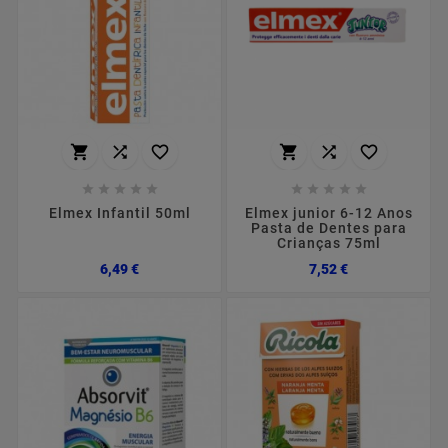
















Elmex Infantil 50ml
Elmex junior 6-12 Anos
Pasta de Dentes para
Crianças 75ml
Preço
Preço
6,49 €
7,52 €