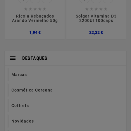










Ricola Rebuçados
Solgar Vitamina D3
Arando Vermelho 50g
2200UI 100caps
Preço
Preço
1,94 €
22,32 €

DESTAQUES
Marcas
Cosmética Coreana
Coffrets
Novidades