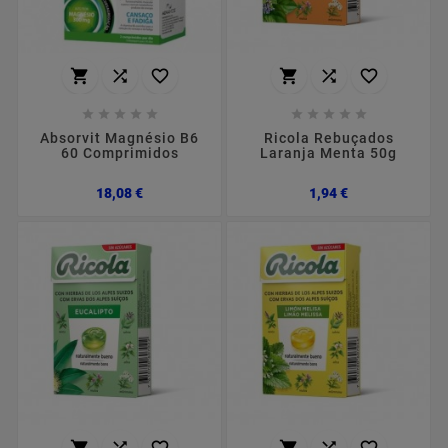
















Absorvit Magnésio B6
Ricola Rebuçados
60 Comprimidos
Laranja Menta 50g
Preço
Preço
18,08 €
1,94 €