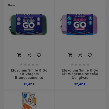
Novo
















Elgydium Smile & Go
Elgydium Smile & Go
Kit Viagem
Kit Viagem Proteção
Branqueamento
Gengivas
Preço
Preço
12,42 €
12,42 €