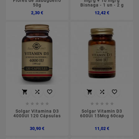
Flores de Sabugueiro
mg/g + 10 mg/g
50g
Bisnaga - 1 un - 2 g
Preço
Preço
2,30 €
12,42 €
















Solgar Vitamina D3
Solgar Vitamin D3
4000UI 120 Cápsulas
600Ui 15Mcg 60cap
Preço
Preço
30,90 €
11,02 €