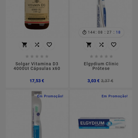
:
:
:
144
08
27
18
















Solgar Vitamina D3
Elgydium Clinic
4000UI Cápsulas x60
Prótese
Preço
Preço
Preço
17,53 €
3,03 €
3,37 €
normal
Em Promoção!
Em Promoção!