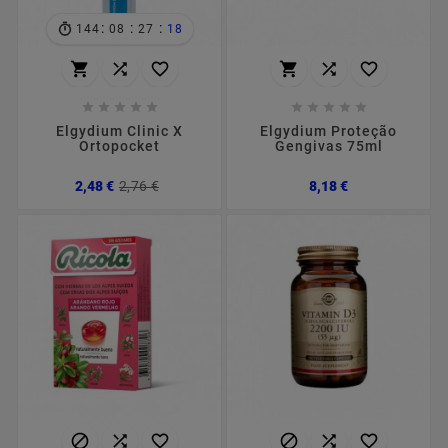
:
:
:
144
08
27
18
















Elgydium Clinic X
Elgydium Proteção
Ortopocket
Gengivas 75ml
Preço
Preço
Preço
2,48 €
2,76 €
8,18 €
normal





