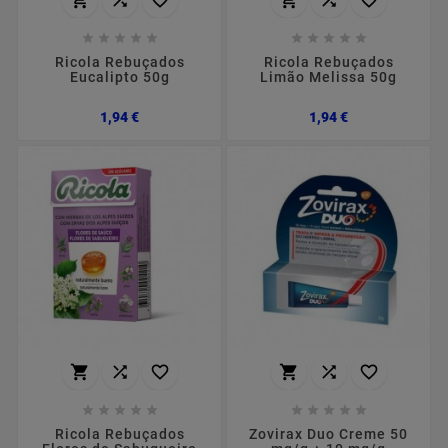
















Ricola Rebuçados
Ricola Rebuçados
Eucalipto 50g
Limão Melissa 50g
Preço
Preço
1,94 €
1,94 €
















Ricola Rebuçados
Zovirax Duo Creme 50