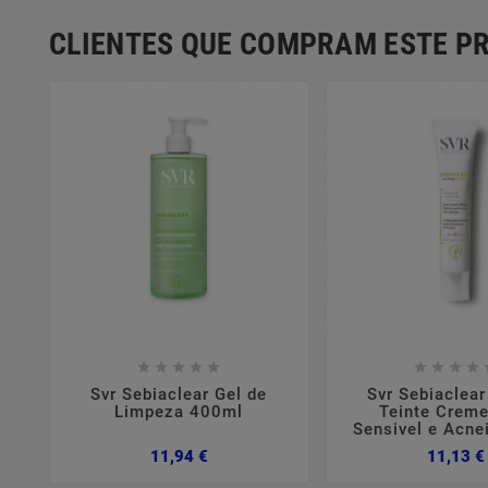
CLIENTES QUE COMPRAM ESTE 















Svr Sebiaclear Gel de
Svr Sebiaclear
Limpeza 400ml
Teinte Creme
Sensivel e Acne
Preço
11,94 €
11,13 €