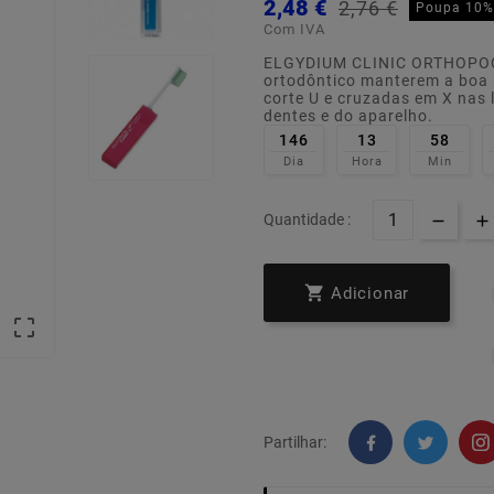
2,48 €
2,76 €
Poupa 10%
Com IVA
ELGYDIUM CLINIC ORTHOPOCKE
ortodôntico manterem a boa h
corte U e cruzadas em X nas
dentes e do aparelho.
146
13
58
Dia
Hora
Min
Quantidade :

Adicionar

Partilhar: