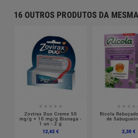
16 OUTROS PRODUTOS DA MESMA















Zovirax Duo Creme 50
Ricola Rebuçado
mg/g + 10 mg/g Bisnaga -
de Sabugueir
1 un - 2 g
Preço
P
12,42 €
2,30 €