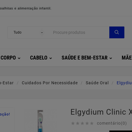
alhitas e alimentação infantil.
CORPO
CABELO
SAÚDE E BEM-ESTAR
MÃE
-Estar
Cuidados Por Necessidade
Saúde Oral
Elgydiu
Elgydium Clinic 
oção!
comentário(0)




