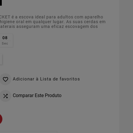
T é a escova ideal para adultos com aparelho
igiene oral em qualquer lugar. As suas cerdas em
 laterais asseguram uma eficaz escovagem dos
07
Sec
Adicionar à Lista de favoritos

Comparar Este Produto
