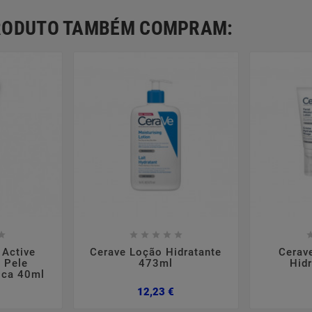
PRODUTO TAMBÉM COMPRAM:













 Active
Cerave Loção Hidratante
Cerav
 Pele
473ml
Hid
ica 40ml
Preço
Preço
12,23 €