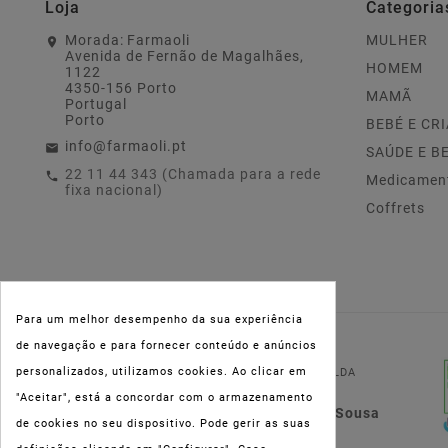
Loja
Categoria
Morada:
Farmaoli
MULHER
Avenida de Fernão de Magalhães,
HOMEM
1122
4350-156 Porto
MAMÃ
Portugal
Porto
BEBÉ E CR
info@farmaoli.pt
SAÚDE E B
22 11 44 343 (Chamada para a rede
Medicamen
fixa nacional)
Coffrets
Para um melhor desempenho da sua experiência
de navegação e para fornecer conteúdo e anúncios
NIPC:
515 801 216
personalizados, utilizamos cookies. Ao clicar em
FARMAOLI, Soc. Unip. LDA
"Aceitar", está a concordar com o armazenamento
Dir. Técnica: Lígia de Sousa
de cookies no seu dispositivo. Pode gerir as suas
Teixeira