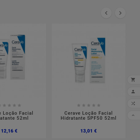




MI


















CO
e Loção Facial
Cerave Loção Facial

ratante 52ml
Hidratante SPF50 52ml
Preço
Preço
12,16 €
13,01 €