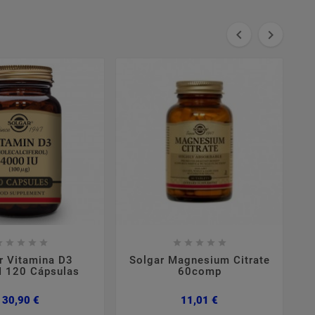



















r Vitamina D3
Solgar Magnesium Citrate
 120 Cápsulas
60comp
Preço
Preço
30,90 €
11,01 €