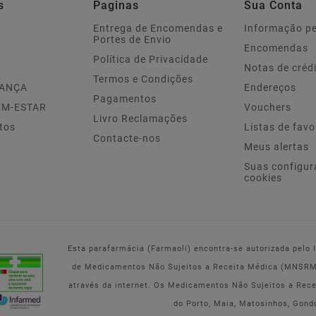
s
Paginas
Sua Conta
Entrega de Encomendas e
Informação p
Portes de Envio
Encomendas
Política de Privacidade
Notas de créd
Termos e Condições
IANÇA
Endereços
Pagamentos
EM-ESTAR
Vouchers
Livro Reclamações
tos
Listas de favo
Contacte-nos
Meus alertas
Suas configur
cookies
Esta parafarmácia (Farmaoli) encontra-se autorizada pelo
de Medicamentos Não Sujeitos a Receita Médica (MNSRM) 
através da internet. Os Medicamentos Não Sujeitos a Rec
do Porto, Maia, Matosinhos, Gond