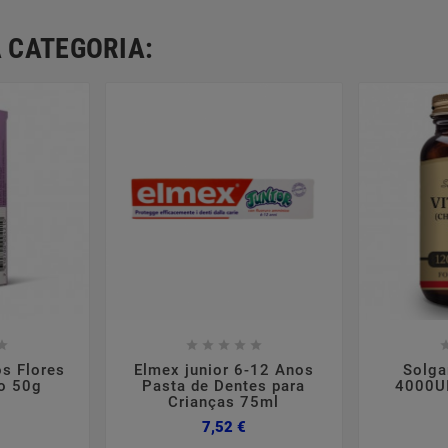
 CATEGORIA:













s Flores
Elmex junior 6-12 Anos
Solga
o 50g
Pasta de Dentes para
4000UI
Crianças 75ml
reço
Preço
7,52 €