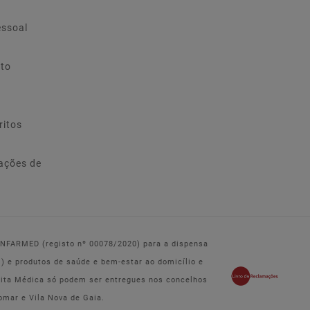
essoal
ito
ritos
ações de
 INFARMED (registo nº 00078/2020) para a dispensa
e produtos de saúde e bem-estar ao domicílio e
eita Médica só podem ser entregues nos concelhos
omar e Vila Nova de Gaia.