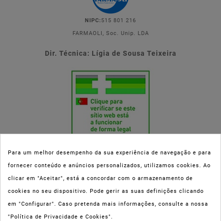
NIPC:
515 801 216
FARMAOLI, Soc. Unip. LDA
Dir. Técnica: Lígia de Sousa Teixeira
Para um melhor desempenho da sua experiência de navegação e para
fornecer conteúdo e anúncios personalizados, utilizamos cookies. Ao
Esta parafarmácia (Farmaoli) encontra-se autorizada pelo INFARMED
clicar em "Aceitar", está a concordar com o armazenamento de
(registo nº 00078/2020) para a dispensa de Medicamentos Não
cookies no seu dispositivo. Pode gerir as suas definições clicando
Sujeitos a Receita Médica (MNSRM) e produtos de saúde e bem-estar
em "Configurar". Caso pretenda mais informações, consulte a nossa
ao domicílio e através da internet. Os Medicamentos Não Sujeitos a
"Política de Privacidade e Cookies".