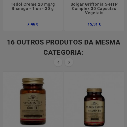
Tedol Creme 20 mg/g
Solgar Griffonia 5-HTP
Bisnaga - 1 un - 30 g
Complex 30 Cápsulas
Vegetais
Preço
Preço
7,46 €
15,31 €
16 OUTROS PRODUTOS DA MESMA
CATEGORIA:

