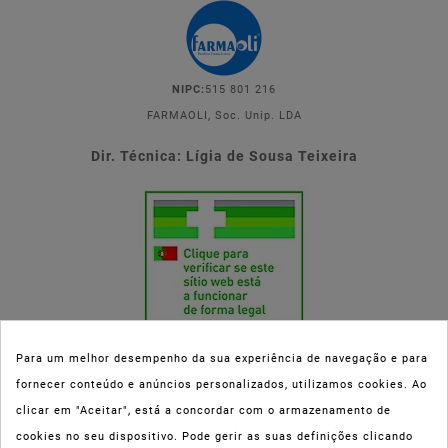
NIPC:
515 801 216
FARMAOLI, Soc. Unip. LDA
Dir. Técnica: Lígia de Sousa Teixeira
Para um melhor desempenho da sua experiência de navegação e para
fornecer conteúdo e anúncios personalizados, utilizamos cookies. Ao
Esta parafarmácia (Farmaoli) encontra-se autorizada pelo INFARMED
clicar em "Aceitar", está a concordar com o armazenamento de
(registo nº 00078/2020) para a dispensa de Medicamentos Não
cookies no seu dispositivo. Pode gerir as suas definições clicando