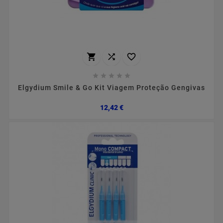








Elgydium Smile & Go Kit Viagem Proteção Gengivas
Preço
12,42 €