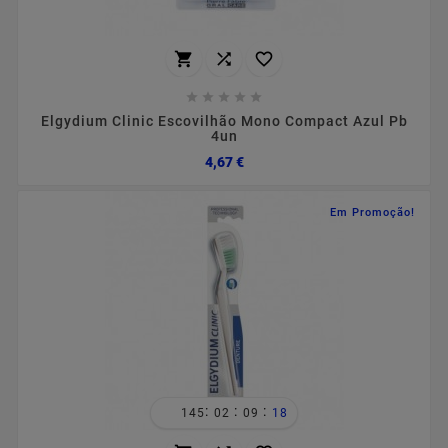








Elgydium Clinic Escovilhão Mono Compact Azul Pb
4un
Preço
4,67 €
Em Promoção!
:
:
:
145
02
09
18