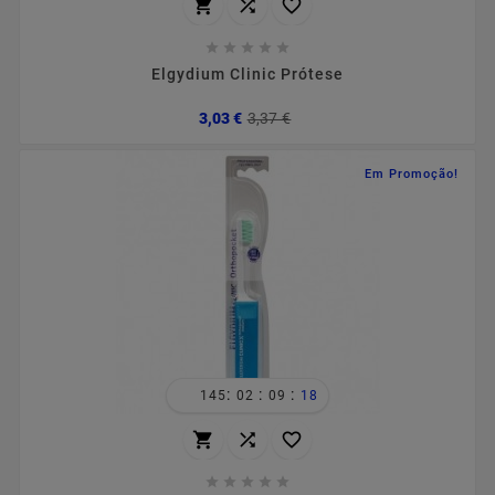








Elgydium Clinic Prótese
Preço
Preço
3,03 €
3,37 €
normal
Em Promoção!
:
:
:
145
02
09
18







