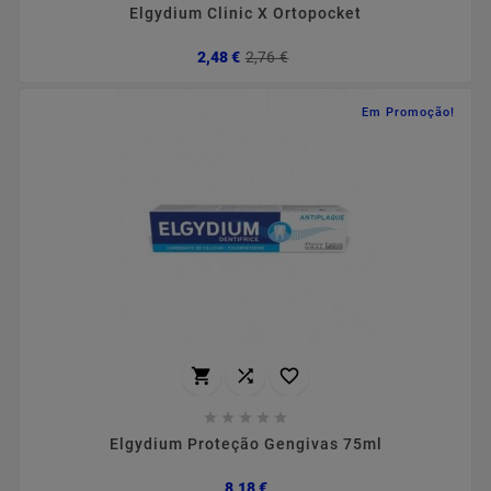
Elgydium Clinic X Ortopocket
Preço
Preço
2,48 €
2,76 €
normal
Em Promoção!








Elgydium Proteção Gengivas 75ml
Preço
8,18 €