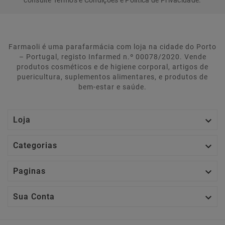
consulte Termos e Condições e Política de Privacidade.
Farmaoli é uma parafarmácia com loja na cidade do Porto
– Portugal, registo Infarmed n.º 00078/2020. Vende
produtos cosméticos e de higiene corporal, artigos de
puericultura, suplementos alimentares, e produtos de
bem-estar e saúde.

Loja

Categorias

Paginas

Sua Conta