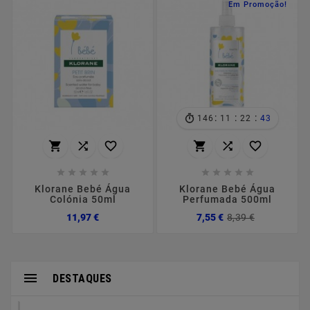
Em Promoção!
:
:
:
146
11
22
42
















Klorane Bebé Água
Klorane Bebé Água
Colónia 50ml
Perfumada 500ml
Preço
Preço
Preço
11,97 €
7,55 €
8,39 €
normal

DESTAQUES