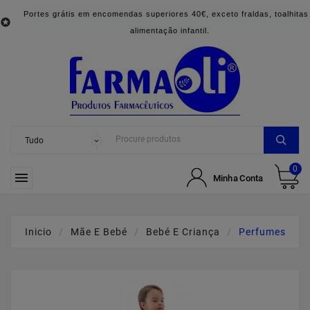
Portes grátis em encomendas superiores 40€, exceto fraldas, toalhitas

alimentação infantil.
0

Minha Conta
Inicio
Mãe E Bebé
Bebé E Criança
Perfumes