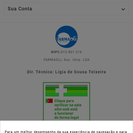

Sua Conta
NIPC:
515 801 216
FARMAOLI, Soc. Unip. LDA
Dir. Técnica: Lígia de Sousa Teixeira
Para um melhor desempenho da sua experiência de navegação e para