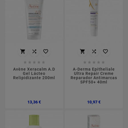
















Avène Xeracalm A.D
A-Derma Epitheliale
Gel Lácteo
Ultra Repair Creme
Relipidizante 200ml
Reparador Antimarcas
SPF50+ 40ml
Preço
Preço
13,36 €
10,97 €