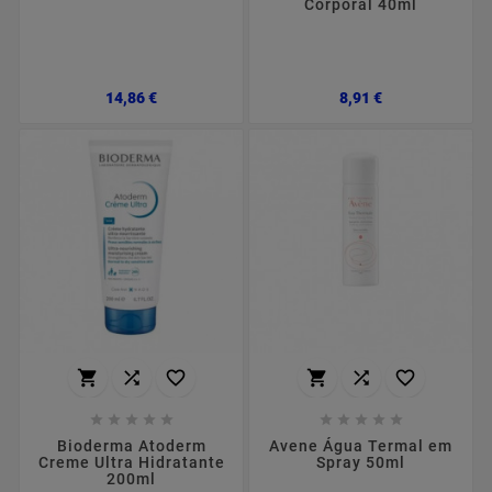
Corporal 40ml
Preço
Preço
14,86 €
8,91 €
















Bioderma Atoderm
Avene Água Termal em
Creme Ultra Hidratante
Spray 50ml
200ml