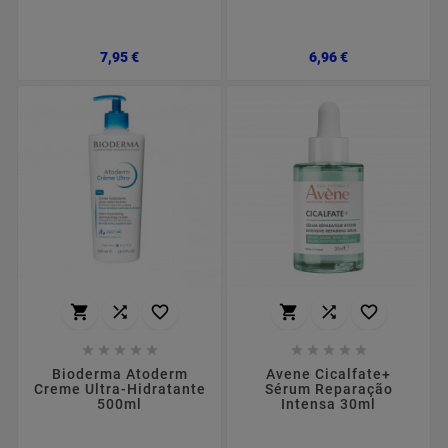
Preço
Preço
7,95 €
6,96 €
















Bioderma Atoderm
Avene Cicalfate+
Creme Ultra-Hidratante
Sérum Reparação
500ml
Intensa 30ml