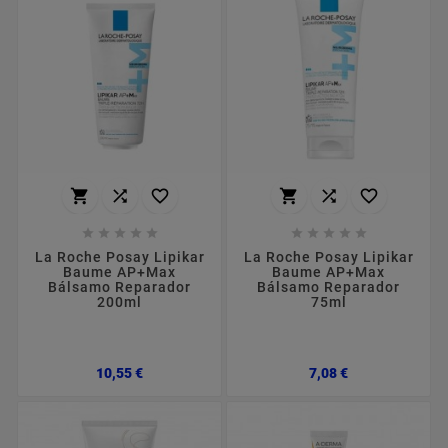
















La Roche Posay Lipikar
La Roche Posay Lipikar
Baume AP+Max
Baume AP+Max
Bálsamo Reparador
Bálsamo Reparador
200ml
75ml
Preço
Preço
10,55 €
7,08 €