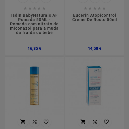










Isdin BabyNaturals AF
Eucerin Atopicontrol
Pomada 50ML -
Creme De Rosto 50ml
Pomada com nitrato de
miconazol para a muda
da fralda do bebé
Preço
Preço
16,85 €
14,58 €





