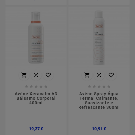
















Avène Xeracalm AD
Avène Spray Água
Bálsamo Corporal
Termal Calmante,
400ml
Suavizante e
Refrescante 300ml
Preço
Preço
19,27 €
10,91 €