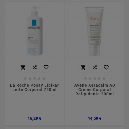
















La Roche Posay Lipikar
Avene Xeracalm AD
Leite Corporal 750ml
Creme Corporal
Relipidante 200ml
Preço
Preço
16,29 €
14,59 €