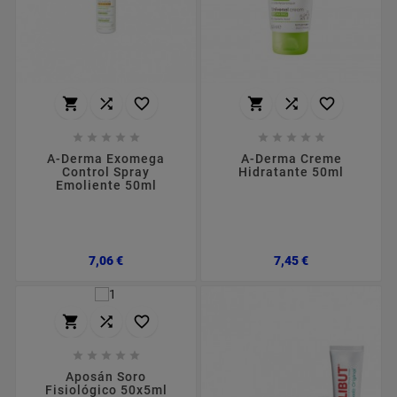
















A-Derma Exomega
A-Derma Creme
Control Spray
Hidratante 50ml
Emoliente 50ml
Preço
Preço
7,06 €
7,45 €








Aposán Soro
Fisiológico 50x5ml