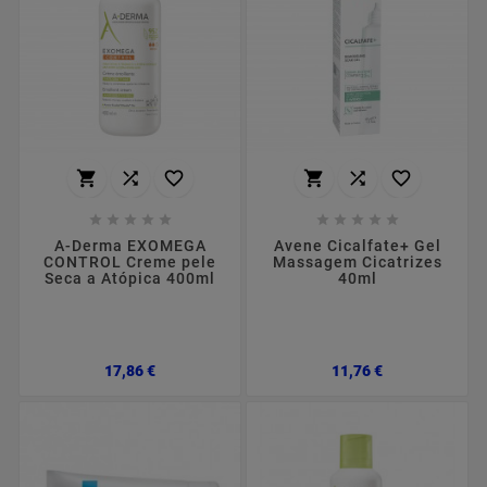
















A-Derma EXOMEGA
Avene Cicalfate+ Gel
CONTROL Creme pele
Massagem Cicatrizes
Seca a Atópica 400ml
40ml
Preço
Preço
17,86 €
11,76 €