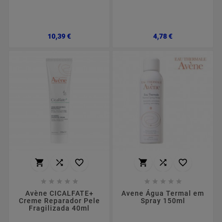
Preço
Preço
10,39 €
4,78 €
















Avène CICALFATE+
Avene Água Termal em
Creme Reparador Pele
Spray 150ml
Fragilizada 40ml