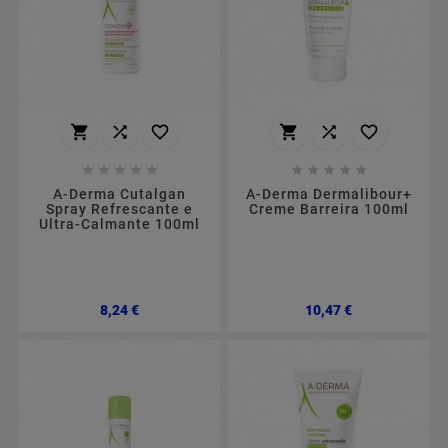
















A-Derma Cutalgan
A-Derma Dermalibour+
Spray Refrescante e
Creme Barreira 100ml
Ultra-Calmante 100ml
Preço
Preço
8,24 €
10,47 €