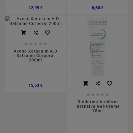
Preço
Preço
12,99 €
8,60 €








Avene Xeracalm A.D
Bálsamo Corporal
200ml



Preço
15,53 €





Bioderma Atoderm
Intensive Gel-Creme
75ml