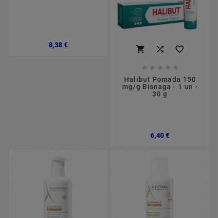
Preço
8,38 €








Halibut Pomada 150
mg/g Bisnaga - 1 un -
30 g
Preço
6,40 €