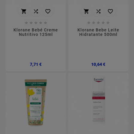
















Klorane Bebé Creme
Klorane Bebe Leite
Nutritivo 125ml
Hidratante 500ml
Preço
Preço
7,71 €
10,64 €