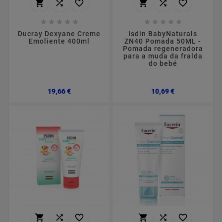
















Ducray Dexyane Creme
Isdin BabyNaturals
Emoliente 400ml
ZN40 Pomada 50ML -
Pomada regeneradora
para a muda da fralda
do bebé
Preço
Preço
19,66 €
10,69 €





