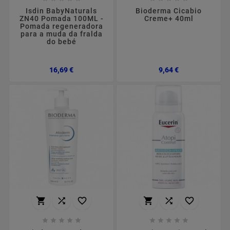
Isdin BabyNaturals
Bioderma Cicabio
ZN40 Pomada 100ML -
Creme+ 40ml
Pomada regeneradora
para a muda da fralda
do bebé
Preço
Preço
16,69 €
9,64 €















