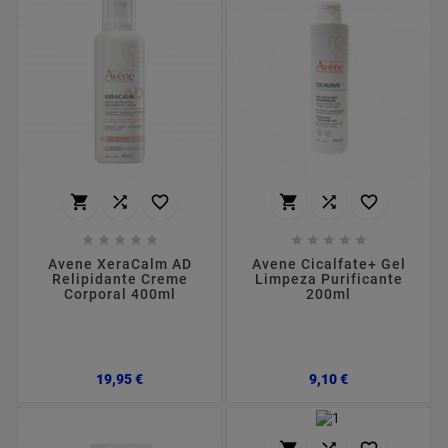
















Avene XeraCalm AD
Avene Cicalfate+ Gel
Relipidante Creme
Limpeza Purificante
Corporal 400ml
200ml
Preço
Preço
19,95 €
9,10 €