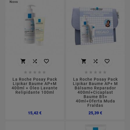
Novo
















La Roche Posay Pack
La Roche Posay Pack
Lipikar Baume AP+M
Lipikar Baume AP+ M
400ml + Óleo Lavante
Bálsamo Reparador
Relipidante 100ml
400ml+Cicaplast
Baume B5+
40ml+Oferta Muda
Fraldas
Preço
Preço
15,42 €
25,39 €