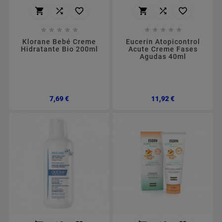
















Klorane Bebé Creme
Eucerin Atopicontrol
Hidratante Bio 200ml
Acute Creme Fases
Agudas 40ml
Preço
Preço
7,69 €
11,92 €