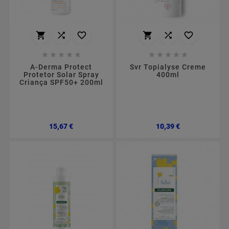
















A-Derma Protect
Svr Topialyse Creme
Protetor Solar Spray
400ml
Criança SPF50+ 200ml
Preço
Preço
15,67 €
10,39 €