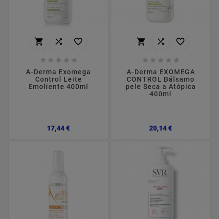
















A-Derma Exomega
A-Derma EXOMEGA
Control Leite
CONTROL Bálsamo
Emoliente 400ml
pele Seca a Atópica
400ml
Preço
Preço
17,44 €
20,14 €