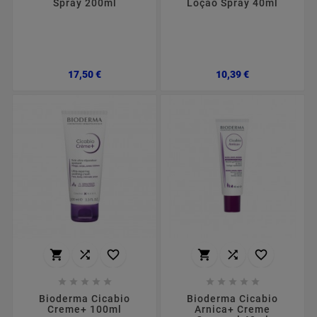
Spray 200ml
Loção Spray 40ml
Preço
Preço
17,50 €
10,39 €
















Bioderma Cicabio
Bioderma Cicabio
Creme+ 100ml
Arnica+ Creme