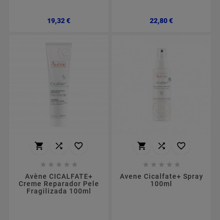
Preço
Preço
19,32 €
22,80 €
















Avène CICALFATE+
Avene Cicalfate+ Spray
Creme Reparador Pele
100ml
Fragilizada 100ml