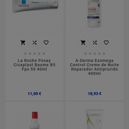
















La Roche Posay
A-Derma Exomega
Cicaplast Baume B5
Control Creme de Noite
Fps 50 40ml
Reparador Antiprurido
400ml
Preço
Preço
11,00 €
18,93 €