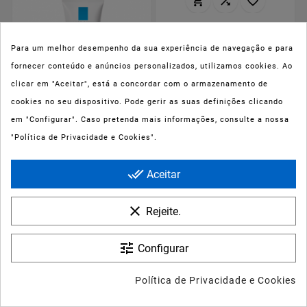








La Roche Posay
Para um melhor desempenho da sua experiência de navegação e para
Anthelios Leite Bebé
Dermo-pediátrico
fornecer conteúdo e anúncios personalizados, utilizamos cookies. Ao
SPF50+ 50ml
clicar em "Aceitar", está a concordar com o armazenamento de
cookies no seu dispositivo. Pode gerir as suas definições clicando
Preço
em "Configurar". Caso pretenda mais informações, consulte a nossa
17,54 €



"Política de Privacidade e Cookies".





La Roche Posay
done_all
Aceitar
Cicaplast Mãos 50ml
clear
Rejeite.
tune
Configurar
Preço
7,48 €
Política de Privacidade e Cookies





