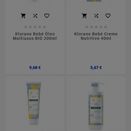
















Klorane Bebé Óleo
Klorane Bebé Creme
Multiusos BIO 200ml
Nutritivo 40ml
Preço
Preço
9,68 €
5,67 €