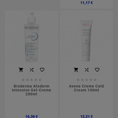
Preço
11,17 €
















Bioderma Atoderm
Avene Creme Cold
Intensive Gel-Creme
Cream 100ml
200ml
Preço
Preço
16,36 €
12,21 €