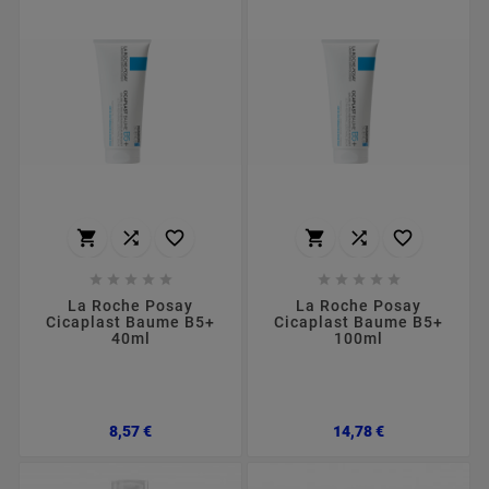
















La Roche Posay
La Roche Posay
Cicaplast Baume B5+
Cicaplast Baume B5+
40ml
100ml
Preço
Preço
8,57 €
14,78 €