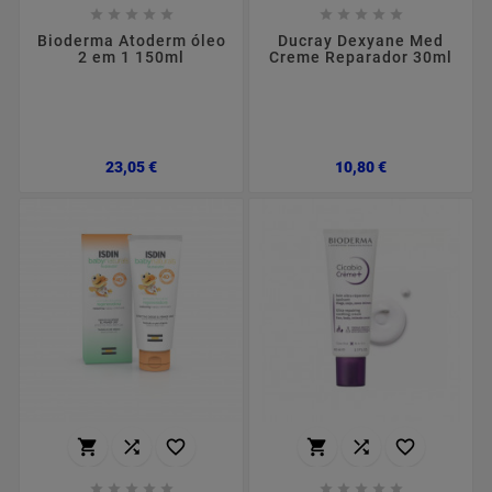










Bioderma Atoderm óleo
Ducray Dexyane Med
2 em 1 150ml
Creme Reparador 30ml
Preço
Preço
23,05 €
10,80 €















