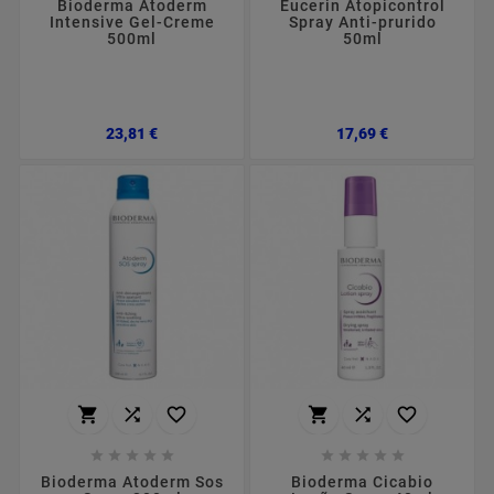
Bioderma Atoderm
Eucerin Atopicontrol
Intensive Gel-Creme
Spray Anti-prurido
500ml
50ml
Preço
Preço
23,81 €
17,69 €
















Bioderma Atoderm Sos
Bioderma Cicabio