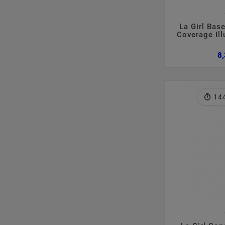

La Girl Bas
Coverage Il
8,
14
