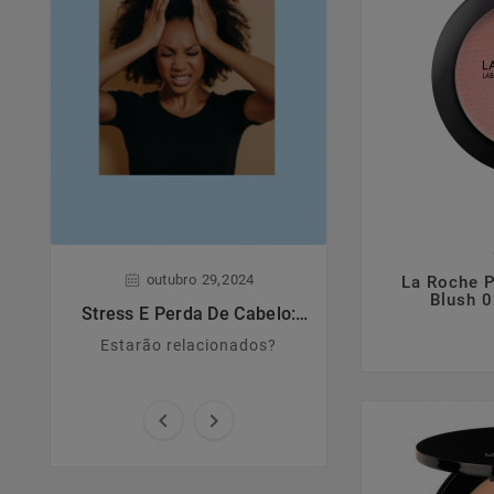

,
,
outubro
29
2024
junho
28
La Roche P
Blush 0
Stress E Perda De Cabelo:
Dermatite A
Estarão Relacionados?
Estarão relacionados?
Principais caract
causas e sin

