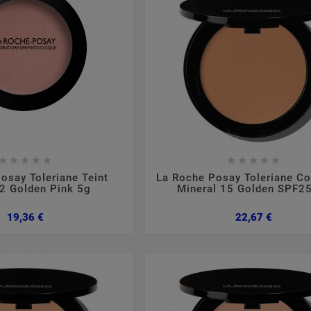

















,
2024
março
05
2024
no
osay Toleriane Teint
La Roche Posay Toleriane C
2 Golden Pink 5g
Mineral 15 Golden SPF2
tópica
Suplementação Com
Qued
Colagénio
Preço
Preço
19,36 €
22,67 €
erísticas,
Sim ou Não?
Formulaç
tomas.
cabelo co