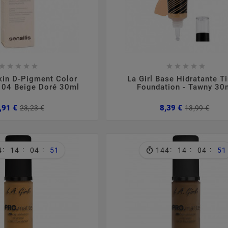

















Skin D-Pigment Color
La Girl Base Hidratante T
 04 Beige Doré 30ml
Foundation - Tawny 30
Preço
Preço
Pre
Pre
,91 €
8,39 €
23,23 €
13,99 €
normal
nor
:
:
:
:
:
:
4
14
04
50
144
14
04
50