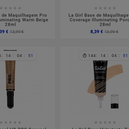

















e de Maquilhagem Pro
La Girl Base de Maquilhag
luminating Warm Beige
Coverage Illuminating Por
28ml
28ml
Preço
Preço
Pre
Pre
39 €
8,39 €
13,99 €
13,99 €
normal
nor
:
:
:
:
:
:
4
14
04
50
144
14
04
50
















