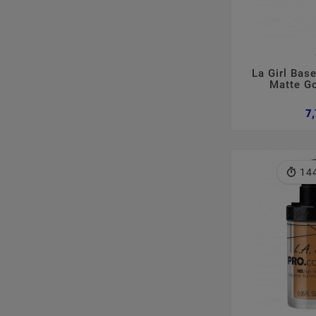

La Girl Bas
Matte G
7,
14