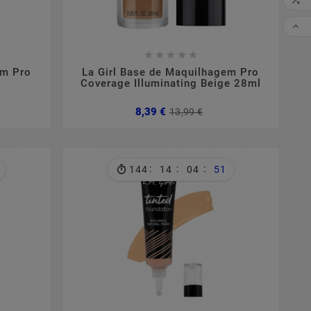

CO










em Pro
La Girl Base de Maquilhagem Pro
Coverage Illuminating Beige 28ml
ço
ço
Preço
Preço
8,39 €
13,99 €
mal
normal
:
:
:
144
14
04
50