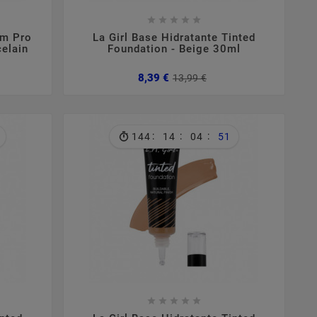









em Pro
La Girl Base Hidratante Tinted
celain
Foundation - Beige 30ml
ço
ço
Preço
Preço
8,39 €
13,99 €
mal
normal
:
:
:
144
14
04
50








