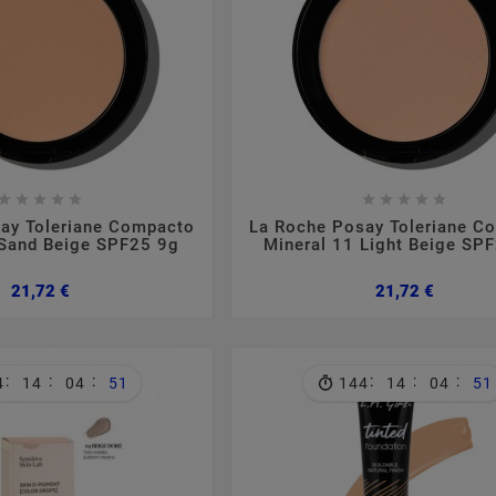

















ay Toleriane Compacto
La Roche Posay Toleriane C
 Sand Beige SPF25 9g
Mineral 11 Light Beige SP
Preço
Preço
21,72 €
21,72 €
:
:
:
:
:
:
4
14
04
50
144
14
04
50