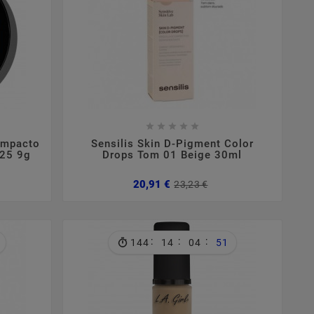









ompacto
Sensilis Skin D-Pigment Color
F25 9g
Drops Tom 01 Beige 30ml
Preço
Preço
20,91 €
23,23 €
normal
:
:
:
144
14
04
50