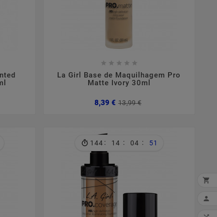









inted
La Girl Base de Maquilhagem Pro
ml
Matte Ivory 30ml
ço
ço
Preço
Preço
8,39 €
13,99 €
mal
normal
:
:
:
144
14
04
50


MI