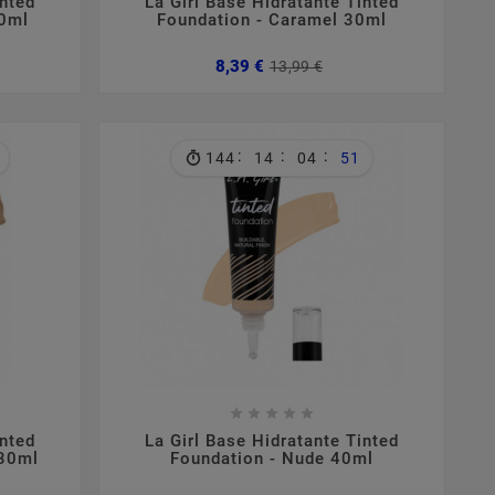
inted
La Girl Base Hidratante Tinted
30ml
Foundation - Caramel 30ml
ço
ço
Preço
Preço
8,39 €
13,99 €
mal
normal
:
:
:
144
14
04
50









inted
La Girl Base Hidratante Tinted
 30ml
Foundation - Nude 40ml