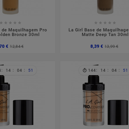

















e de Maquilhagem Pro
La Girl Base de Maquilhag
olden Bronze 30ml
Matte Deep Tan 30ml
Preço
Preço
Pre
Pre
70 €
8,39 €
12,84 €
13,99 €
normal
nor
:
:
:
:
:
:
4
14
04
50
144
14
04
50