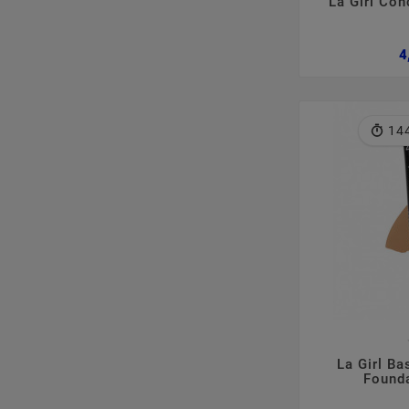
La Girl Co
4
14

La Girl Ba
Founda