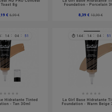
nceal HD PRO Conceal
La Girl Base Hidratante T
Toast 8g
Foundation - Porcelain 
Preço
Preço
Pre
Pre
,19 €
8,39 €
6,99 €
13,99 €
normal
nor
:
:
:
:
:
:
4
14
04
50
144
14
04
50

















se Hidratante Tinted
La Girl Base Hidratante T
tion - Tan 30ml
Foundation - Warm Beige