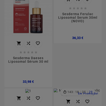





Sesderma Ferulac
Liposomal Serum 30ml
(NOVO)
Preço
36,33 €








Sesderma Daeses
Liposomal Sérum 30 ml
Preço
33,98 €
:
:
:
143
18
25
28
Em Promoção!





