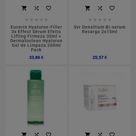
















Eucerin Hyaluron-Filler
Svr Densitium Bi-serum
3x Effect Sérum Efeito
Recarga 2x15ml
Lifting Firmeza 30ml +
Dermatoclean Hyaluron
Gel de Limpeza 200ml
Pack
Preço
Preço
33,86 €
25,57 €





