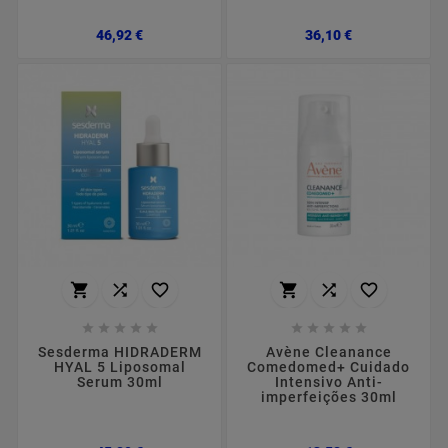
Preço
Preço
46,92 €
36,10 €
















Sesderma HIDRADERM
Avène Cleanance
HYAL 5 Liposomal
Comedomed+ Cuidado
Serum 30ml
Intensivo Anti-
imperfeições 30ml