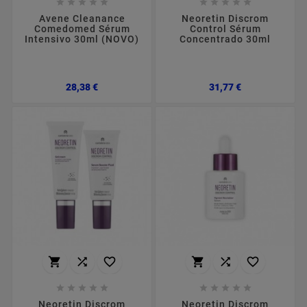










Avene Cleanance
Neoretin Discrom
Comedomed Sérum
Control Sérum
Intensivo 30ml (NOVO)
Concentrado 30ml
Preço
Preço
28,38 €
31,77 €
















Neoretin Discrom
Neoretin Discrom