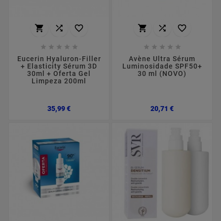
















Eucerin Hyaluron-Filler
Avène Ultra Sérum
+ Elasticity Sérum 3D
Luminosidade SPF50+
30ml + Oferta Gel
30 ml (NOVO)
Limpeza 200ml
Preço
Preço
35,99 €
20,71 €