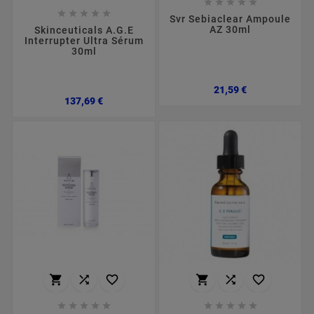










Svr Sebiaclear Ampoule
AZ 30ml
Skinceuticals A.G.E
Interrupter Ultra Sérum
30ml
Preço
21,59 €
Preço
137,69 €















