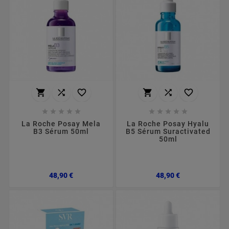
















La Roche Posay Mela
La Roche Posay Hyalu
B3 Sérum 50ml
B5 Sérum Suractivated
50ml
Preço
Preço
48,90 €
48,90 €