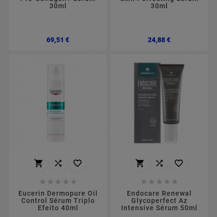
30ml
30ml
Preço
Preço
69,51 €
24,88 €
















Eucerin Dermopure Oil
Endocare Renewal
Control Sérum Triplo
Glycoperfect Az
Efeito 40ml
Intensive Sérum 50ml