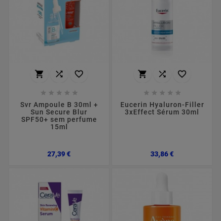
















Svr Ampoule B 30ml +
Eucerin Hyaluron-Filler
Sun Secure Blur
3xEffect Sérum 30ml
SPF50+ sem perfume
15ml
Preço
Preço
27,39 €
33,86 €