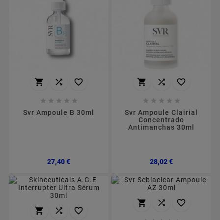
















Svr Ampoule B 30ml
Svr Ampoule Clairial
Concentrado
Antimanchas 30ml
Preço
Preço
27,40 €
28,02 €





