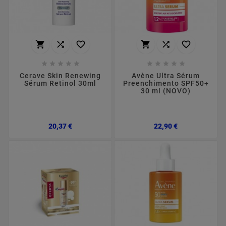
















Cerave Skin Renewing
Avène Ultra Sérum
Sérum Retinol 30ml
Preenchimento SPF50+
30 ml (NOVO)
Preço
Preço
20,37 €
22,90 €