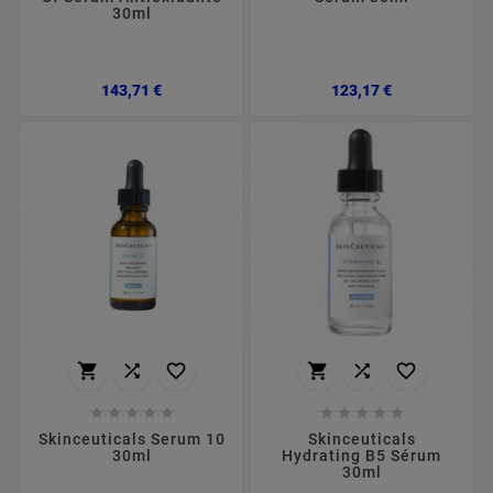
30ml
Preço
Preço
143,71 €
123,17 €
















Skinceuticals Serum 10
Skinceuticals
30ml
Hydrating B5 Sérum
30ml