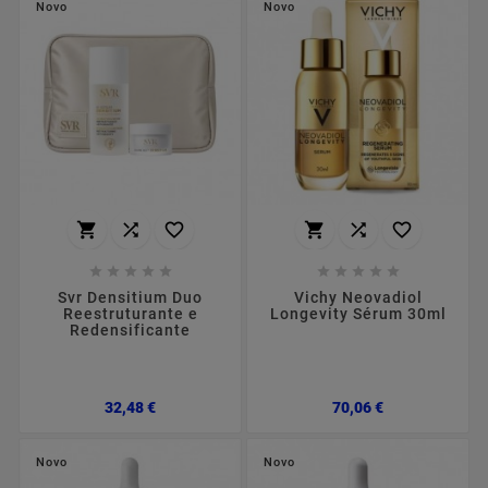
Novo
Novo
















Svr Densitium Duo
Vichy Neovadiol
Reestruturante e
Longevity Sérum 30ml
Redensificante
Preço
Preço
32,48 €
70,06 €
Novo
Novo