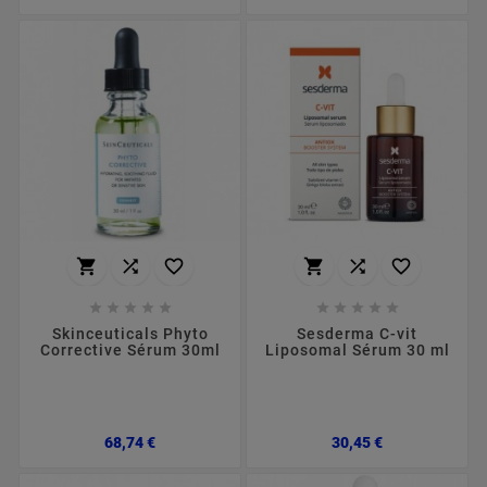
















Skinceuticals Phyto
Sesderma C-vit
Corrective Sérum 30ml
Liposomal Sérum 30 ml
Preço
Preço
68,74 €
30,45 €