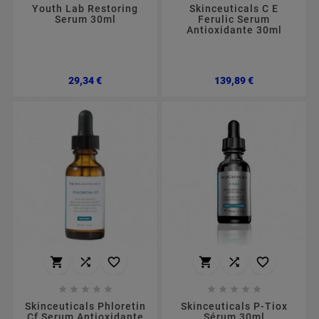
Youth Lab Restoring
Skinceuticals C E
Serum 30ml
Ferulic Serum
Antioxidante 30ml
Preço
Preço
29,34 €
139,89 €
















Skinceuticals Phloretin
Skinceuticals P-Tiox
Cf Serum Antioxidante
Sérum 30ml