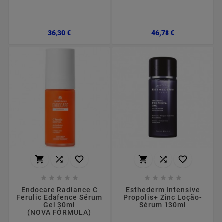
Preço
Preço
36,30 €
46,78 €
















Endocare Radiance C
Esthederm Intensive
Ferulic Edafence Sérum
Propolis+ Zinc Loção-
Gel 30ml
Sérum 130ml
(NOVA FÓRMULA)