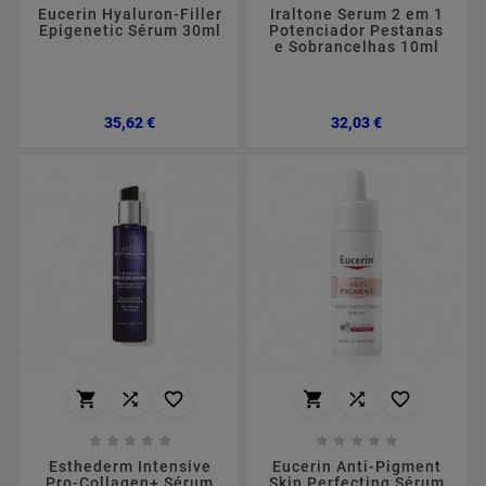
Eucerin Hyaluron-Filler
Iraltone Serum 2 em 1
Epigenetic Sérum 30ml
Potenciador Pestanas
e Sobrancelhas 10ml
Preço
Preço
35,62 €
32,03 €
















Esthederm Intensive
Eucerin Anti-Pigment
Pro-Collagen+ Sérum
Skin Perfecting Sérum