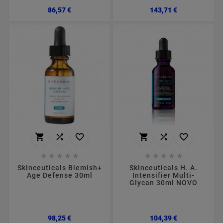
Preço
Preço
86,57 €
143,71 €
















Skinceuticals Blemish+
Skinceuticals H. A.
Age Defense 30ml
Intensifier Multi-
Glycan 30ml NOVO
Preço
Preço
98,25 €
104,39 €