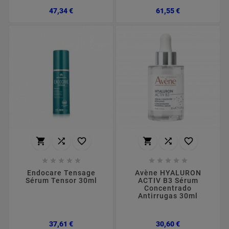
Preço
Preço
47,34 €
61,55 €
















Endocare Tensage
Avène HYALURON
Sérum Tensor 30ml
ACTIV B3 Sérum
Concentrado
Antirrugas 30ml
Preço
Preço
37,61 €
30,60 €