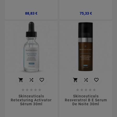
Preço
Preço
88,83 €
75,33 €
















Skinceuticals
Skinceuticals
Retexturing Activator
Resveratrol B E Serum
Sérum 30ml
De Noite 30ml