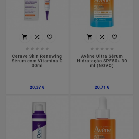
















Cerave Skin Renewing
Avène Ultra Sérum
Sérum com Vitamina C
Hidratação SPF50+ 30
30ml
ml (NOVO)
Preço
Preço
20,37 €
20,71 €