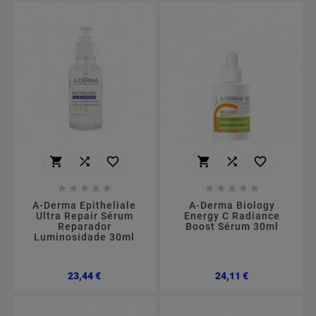
















A-Derma Epitheliale
A-Derma Biology
Ultra Repair Sérum
Energy C Radiance
Reparador
Boost Sérum 30ml
Luminosidade 30ml
Preço
Preço
23,44 €
24,11 €