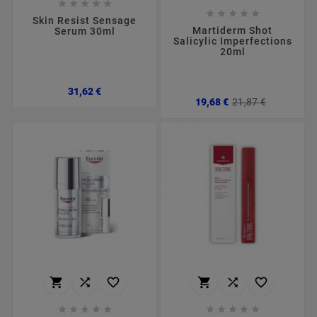










Skin Resist Sensage
Martiderm Shot
Serum 30ml
Salicylic Imperfections
20ml
Preço
31,62 €
Preço
Preço
19,68 €
21,87 €
normal















