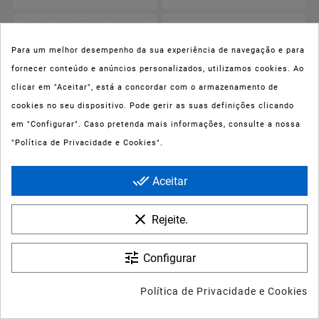
Para um melhor desempenho da sua experiência de navegação e para
fornecer conteúdo e anúncios personalizados, utilizamos cookies. Ao
clicar em "Aceitar", está a concordar com o armazenamento de
cookies no seu dispositivo. Pode gerir as suas definições clicando
em "Configurar". Caso pretenda mais informações, consulte a nossa
"Política de Privacidade e Cookies".






done_all
Aceitar










clear
Rejeite.
Bioderma Sebium
Avène DERMABSOLU
Serum Anti-
Sérum Concentrado
imperfeições e Anti-
Remodelador anti-
envelhecimento 30ml
idade 30ml
tune
Configurar
Preço
Preço
26,04 €
31,44 €
Política de Privacidade e Cookies