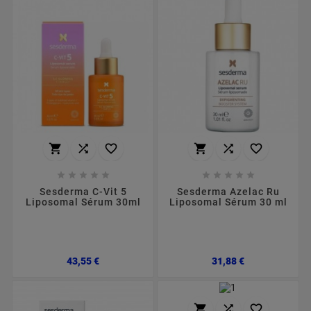
















Sesderma C-Vit 5
Sesderma Azelac Ru
Liposomal Sérum 30ml
Liposomal Sérum 30 ml
Preço
Preço
43,55 €
31,88 €


