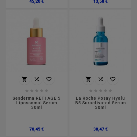
Preço
Preço
45,20 €
13,58 €
















Sesderma RETI AGE 5
La Roche Posay Hyalu
Lipossomal Serum
B5 Suractivated Sérum
30ml
30ml
Preço
Preço
70,45 €
38,47 €