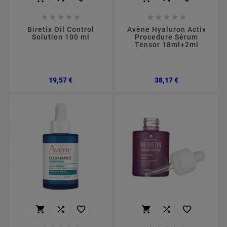










Biretix Oil Control
Avène Hyaluron Activ
Solution 100 ml
Procedure Sérum
Tensor 18ml+2ml
Preço
Preço
19,57 €
38,17 €





