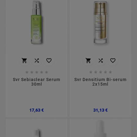
















Svr Sebiaclear Serum
Svr Densitium Bi-serum
30ml
2x15ml
Preço
Preço
17,63 €
31,13 €