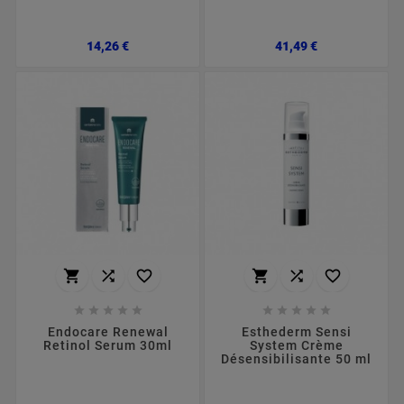
Preço
Preço
14,26 €
41,49 €
















Endocare Renewal
Esthederm Sensi
Retinol Serum 30ml
System Crème
Désensibilisante 50 ml