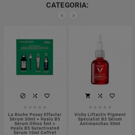
CATEGORIA:


















La Roche Posay Effaclar
Vichy Liftactiv Pigment
Sérum 30ml + Hyalu B5
Specialist B3 Sérum
Sérum Olhos 5ml +
Antimanchas 30ml
Hyalu B5 Suractivated
Sérum 10ml Coffret