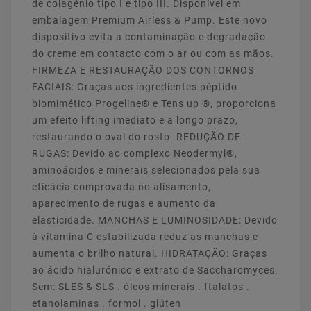
de colagénio tipo I e tipo III. Disponível em
embalagem Premium Airless & Pump. Este novo
dispositivo evita a contaminação e degradação
do creme em contacto com o ar ou com as mãos.
FIRMEZA E RESTAURAÇÃO DOS CONTORNOS
FACIAIS: Graças aos ingredientes péptido
biomimético Progeline® e Tens up ®, proporciona
um efeito lifting imediato e a longo prazo,
restaurando o oval do rosto. REDUÇÃO DE
RUGAS: Devido ao complexo Neodermyl®,
aminoácidos e minerais selecionados pela sua
eficácia comprovada no alisamento,
aparecimento de rugas e aumento da
elasticidade. MANCHAS E LUMINOSIDADE: Devido
à vitamina C estabilizada reduz as manchas e
aumenta o brilho natural. HIDRATAÇÃO: Graças
ao ácido hialurónico e extrato de Saccharomyces.
Sem: SLES & SLS . óleos minerais . ftalatos .
etanolaminas . formol . glúten