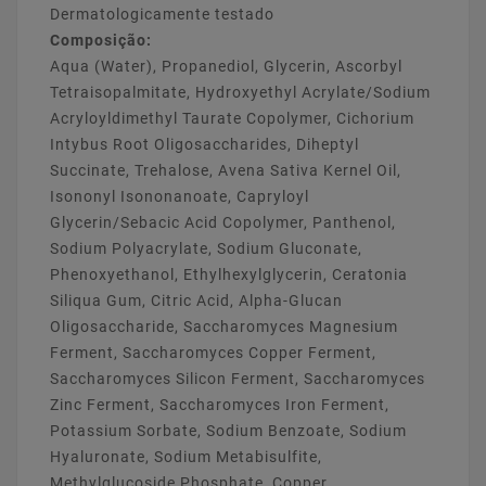
Dermatologicamente testado
Composição:
Aqua (Water), Propanediol, Glycerin, Ascorbyl
Tetraisopalmitate, Hydroxyethyl Acrylate/Sodium
Acryloyldimethyl Taurate Copolymer, Cichorium
Intybus Root Oligosaccharides, Diheptyl
Succinate, Trehalose, Avena Sativa Kernel Oil,
Isononyl Isononanoate, Capryloyl
Glycerin/Sebacic Acid Copolymer, Panthenol,
Sodium Polyacrylate, Sodium Gluconate,
Phenoxyethanol, Ethylhexylglycerin, Ceratonia
Siliqua Gum, Citric Acid, Alpha-Glucan
Oligosaccharide, Saccharomyces Magnesium
Ferment, Saccharomyces Copper Ferment,
Saccharomyces Silicon Ferment, Saccharomyces
Zinc Ferment, Saccharomyces Iron Ferment,
Potassium Sorbate, Sodium Benzoate, Sodium
Hyaluronate, Sodium Metabisulfite,
Methylglucoside Phosphate, Copper