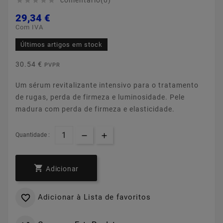
comentário(0)





29,34 €
Com IVA
Últimos artigos em stock
30.54 €
PVPR
Um sérum revitalizante intensivo para o tratamento
de rugas, perda de firmeza e luminosidade. Pele
madura com perda de firmeza e elasticidade.
Quantidade :

Adicionar
Adicionar à Lista de favoritos
