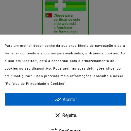
Para um melhor desempenho da sua experiência de navegação e para
fornecer conteúdo e anúncios personalizados, utilizamos cookies. Ao
Esta parafarmácia (Farmaoli) encontra-se autorizada pelo INFARMED
clicar em "Aceitar", está a concordar com o armazenamento de
(registo nº 00078/2020) para a dispensa de Medicamentos Não
cookies no seu dispositivo. Pode gerir as suas definições clicando
Sujeitos a Receita Médica (MNSRM) e produtos de saúde e bem-estar
em "Configurar". Caso pretenda mais informações, consulte a nossa
ao domicílio e através da internet. Os Medicamentos Não Sujeitos a
"Política de Privacidade e Cookies".
Receita Médica só podem ser entregues nos concelhos do Porto,
Maia, Matosinhos, Gondomar e Vila Nova de Gaia.
done_all
Aceitar
clear
Rejeite.