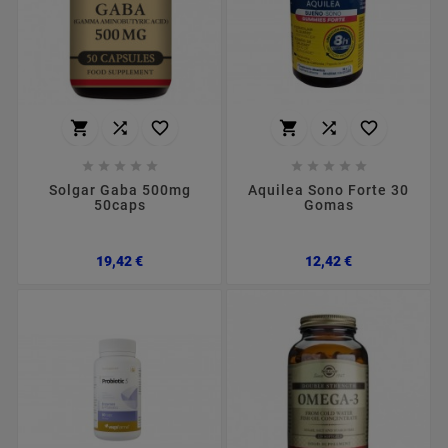
















Solgar Gaba 500mg
Aquilea Sono Forte 30
50caps
Gomas
Preço
Preço
19,42 €
12,42 €