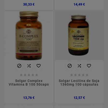
Preço
Preço
30,33 €
14,49 €
















Solgar Complex
Solgar Lecitina de Soja
Vitamina B 100 50caps
1360mg 100 cápsulas
Preço
Preço
13,76 €
12,57 €