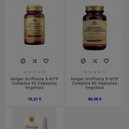
















Solgar Griffonia 5-HTP
Solgar Griffonia 5-HTP
Complex 30 Cápsulas
Complex 90 Cápsulas
Vegetais
Vegetais
Preço
Preço
15,31 €
40,48 €