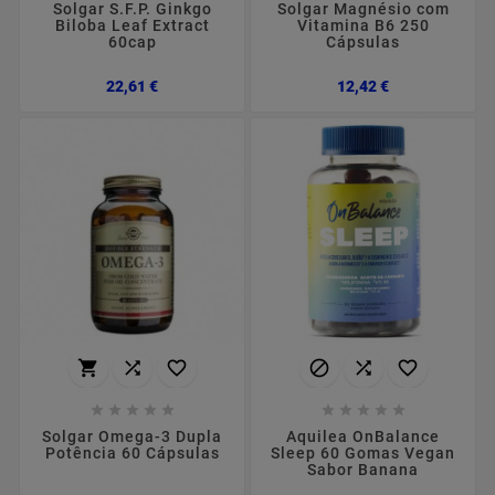
Solgar S.F.P. Ginkgo
Solgar Magnésio com
Biloba Leaf Extract
Vitamina B6 250
60cap
Cápsulas
Preço
Preço
22,61 €
12,42 €
















Solgar Omega-3 Dupla
Aquilea OnBalance
Potência 60 Cápsulas
Sleep 60 Gomas Vegan
Sabor Banana