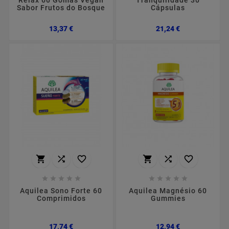
Relax 60 Gomas Vegan
Tranquilidade 30
Sabor Frutos do Bosque
Cápsulas
Preço
Preço
13,37 €
21,24 €
















Aquilea Sono Forte 60
Aquilea Magnésio 60
Comprimidos
Gummies
Preço
Preço
17,74 €
12,94 €