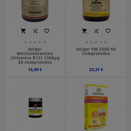
















Solgar
Solgar VM 2000 60
Metilcobalamina
Comprimidos
(Vitamina B12) 1000µg
30 comprimidos
Preço
Preço
15,49 €
23,31 €