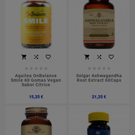
















Aquilea OnBalance
Solgar Ashwagandha
Smile 60 Gomas Vegan
Root Extract 60Caps
Sabor Cítrico
Preço
Preço
15,25 €
21,25 €