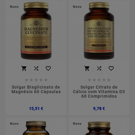
Novo
Novo
















Solgar Bisglicinato de
Solgar Citrato de
Magnésio 60 Cápsulas
Cálcio com Vitamina D3
60 Comprimidos
Preço
Preço
15,51 €
9,78 €
Novo
Novo