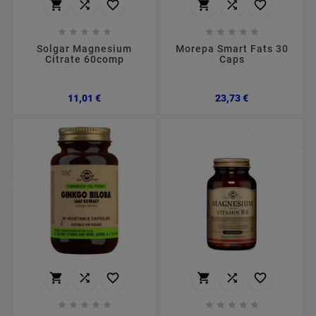
















Solgar Magnesium
Morepa Smart Fats 30
Citrate 60comp
Caps
Preço
Preço
11,01 €
23,73 €















