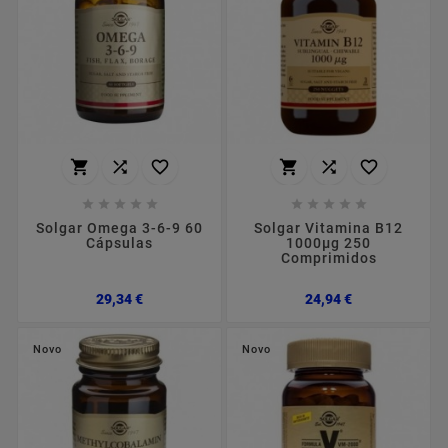
















Solgar Omega 3-6-9 60
Solgar Vitamina B12
Cápsulas
1000µg 250
Comprimidos
Preço
Preço
29,34 €
24,94 €
Novo
Novo