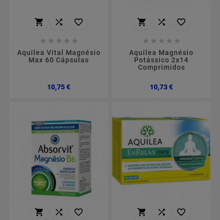
















Aquilea Vital Magnésio
Aquilea Magnésio
Max 60 Cápsulas
Potássico 2x14
Comprimidos
Preço
Preço
10,75 €
10,73 €





