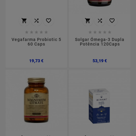
















Vegafarma Probiotic 5
Solgar Ómega-3 Dupla
60 Caps
Potência 120Caps
Preço
Preço
19,73 €
53,19 €