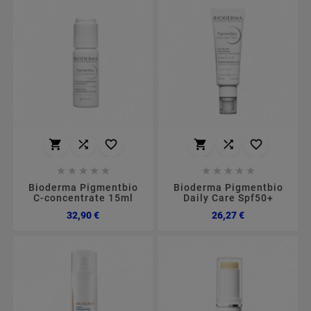
















Bioderma Pigmentbio
Bioderma Pigmentbio
C-concentrate 15ml
Daily Care Spf50+
Preço
Preço
32,90 €
26,27 €