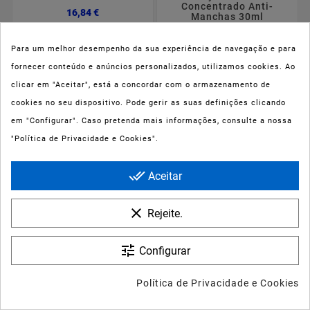
Concentrado Anti-
Preço
16,84 €
Manchas 30ml
Preço
26,54 €
Para um melhor desempenho da sua experiência de navegação e para
fornecer conteúdo e anúncios personalizados, utilizamos cookies. Ao



clicar em "Aceitar", está a concordar com o armazenamento de



cookies no seu dispositivo. Pode gerir as suas definições clicando










em "Configurar". Caso pretenda mais informações, consulte a nossa
La Roche Posay
Ducray Melascreen
Redermic R Creme de
"Política de Privacidade e Cookies".
Sérum
Rosto Anti-Idade 30ml
Fotoenvelhecimento
Preço
40,37 €
30ml
done_all
Aceitar
Preço
26,97 €
clear
Rejeite.
Não existem mais produtos...
VOLTAR AO INICIO
tune
Configurar

Política de Privacidade e Cookies
DESTAQUES