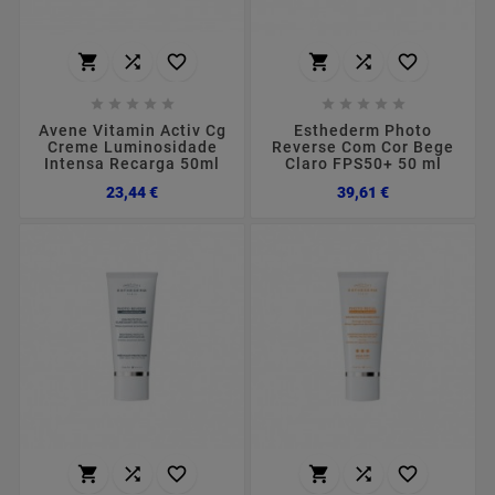
















Avene Vitamin Activ Cg
Esthederm Photo
Creme Luminosidade
Reverse Com Cor Bege
Intensa Recarga 50ml
Claro FPS50+ 50 ml
Preço
Preço
23,44 €
39,61 €





