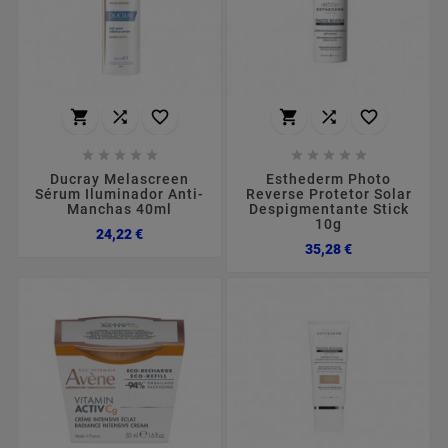
















Ducray Melascreen
Esthederm Photo
Sérum Iluminador Anti-
Reverse Protetor Solar
Manchas 40ml
Despigmentante Stick
10g
Preço
24,22 €
Preço
35,28 €