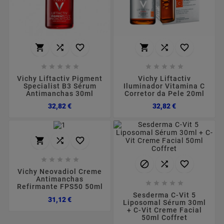
















Vichy Liftactiv Pigment
Vichy Liftactiv
Specialist B3 Sérum
Iluminador Vitamina C
Antimanchas 30ml
Corretor da Pele 20ml
Preço
Preço
32,82 €
32,82 €











Vichy Neovadiol Creme
Antimanchas





Refirmante FPS50 50ml
Sesderma C-Vit 5
Preço
31,12 €
Liposomal Sérum 30ml
+ C-Vit Creme Facial
50ml Coffret