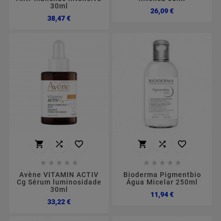
30ml
Preço
26,09 €
Preço
38,47 €
















Avène VITAMIN ACTIV
Bioderma Pigmentbio
Cg Sérum luminosidade
Água Micelar 250ml
30ml
Preço
11,94 €
Preço
33,22 €