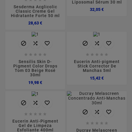
Liposomal Sérum 30 ml
Sesderma Acglicolic
Preço
32,05 €
Classic Creme Gel
Hidratante Forte 50 ml
Preço
28,63 €
















Sensilis Skin D-
Eucerin Anti-pigment
Pigment Color Drops
Stick Corrector De
Tom 03 Beige Rosé
Manchas 5ml
30ml
Preço
15,42 €
Preço
19,98 €











Eucerin Anti-Pigment





Gel de Limpeza
Esfoliante 400ml
Ducray Melascreen