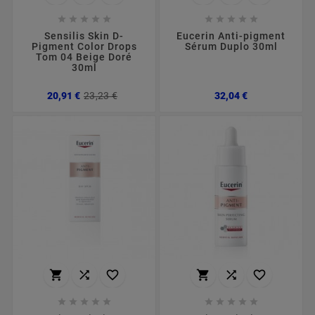










Sensilis Skin D-
Eucerin Anti-pigment
Pigment Color Drops
Sérum Duplo 30ml
Tom 04 Beige Doré
30ml
Preço
Preço
Preço
20,91 €
23,23 €
32,04 €
normal















