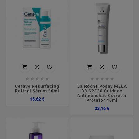
















Cerave Resurfacing
La Roche Posay MELA
Retinol Sérum 30ml
B3 SPF30 Cuidado
Antimanchas Corretor
Preço
15,62 €
Protetor 40ml
Preço
33,16 €