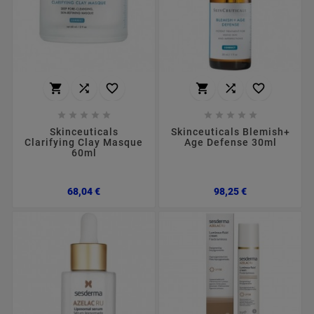
















Skinceuticals
Skinceuticals Blemish+
Clarifying Clay Masque
Age Defense 30ml
60ml
Preço
Preço
68,04 €
98,25 €