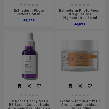










Esthederm Photo
Esthederm Photo Regul
Reverse 50 ml
Irrégularités
Pigmentaires 50 ml
Preço
44,77 €
Preço
43,59 €
















La Roche Posay MELA
Avene Vitamin Activ Cg
B3 Sérum Concentrado
Creme Luminosidade
Anti-manchas Intensivo
Intensa 50ml