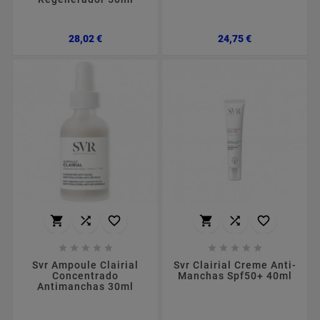
Preço
Preço
28,02 €
24,75 €
















Svr Ampoule Clairial
Svr Clairial Creme Anti-
Concentrado
Manchas Spf50+ 40ml
Antimanchas 30ml