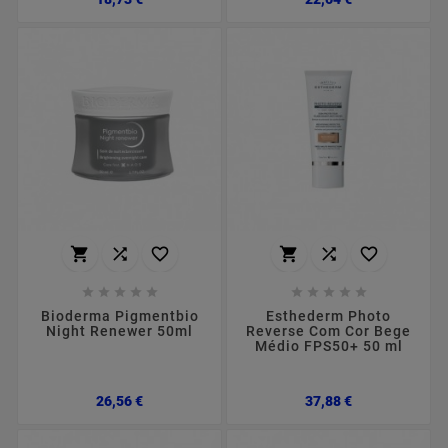
















Bioderma Pigmentbio
Esthederm Photo
Night Renewer 50ml
Reverse Com Cor Bege
Médio FPS50+ 50 ml
Preço
Preço
26,56 €
37,88 €