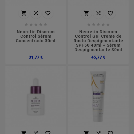
















Neoretin Discrom
Neoretin Discrom
Control Sérum
Control Gel Creme de
Concentrado 30ml
Rosto Despigmentante
SPF50 40ml + Sérum
Despigmentante 30ml
Preço
Preço
31,77 €
45,77 €





