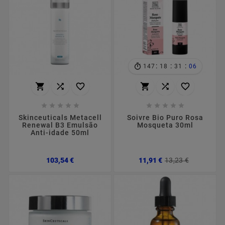
:
:
:
147
18
31
05
















Skinceuticals Metacell
Soivre Bio Puro Rosa
Renewal B3 Emulsão
Mosqueta 30ml
Anti-idade 50ml
Preço
Preço
Preço
103,54 €
11,91 €
13,23 €
normal