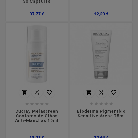
30 Cápsulas
Preço
Preço
37,77 €
12,23 €
















Ducray Melascreen
Bioderma Pigmentbio
Contorno de Olhos
Sensitive Areas 75ml
Anti-Manchas 15ml
Preço
Preço
18,73 €
22,64 €