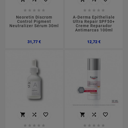










Neoretin Discrom
A-Derma Epitheliale
Control Pigment
Ultra Repair SPF50+
Neutralizer Sérum 30ml
Creme Reparador
Antimarcas 100ml
Preço
Preço
31,77 €
12,72 €















