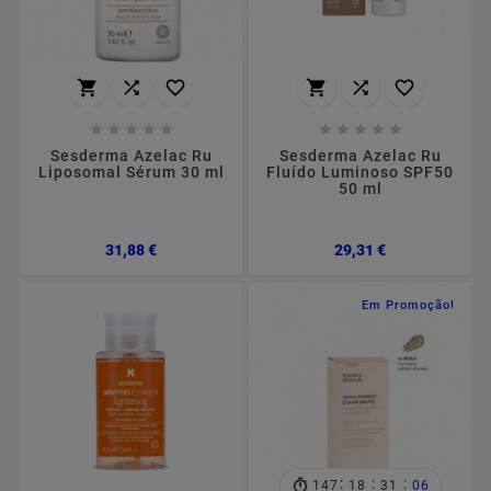
















Sesderma Azelac Ru
Sesderma Azelac Ru
Liposomal Sérum 30 ml
Fluído Luminoso SPF50
50 ml
Preço
Preço
31,88 €
29,31 €
Em Promoção!
:
:
:
147
18
31
05