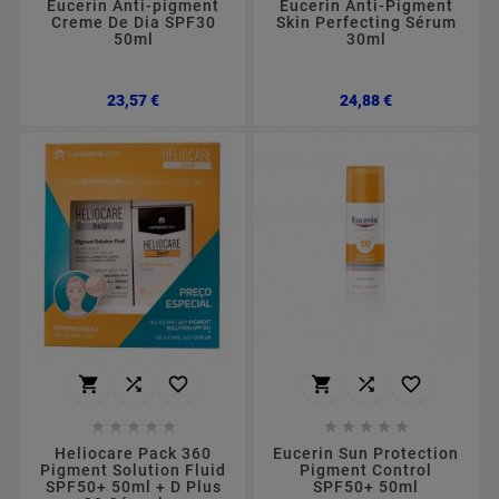
Eucerin Anti-pigment
Eucerin Anti-Pigment
Creme De Dia SPF30
Skin Perfecting Sérum
50ml
30ml
Preço
Preço
23,57 €
24,88 €
















Heliocare Pack 360
Eucerin Sun Protection
Pigment Solution Fluid
Pigment Control
SPF50+ 50ml + D Plus
SPF50+ 50ml