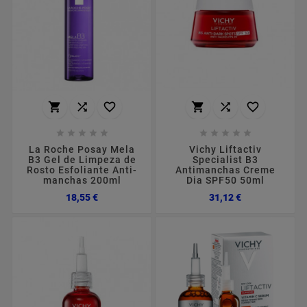
















La Roche Posay Mela
Vichy Liftactiv
B3 Gel de Limpeza de
Specialist B3
Rosto Esfoliante Anti-
Antimanchas Creme
manchas 200ml
Dia SPF50 50ml
Preço
Preço
18,55 €
31,12 €