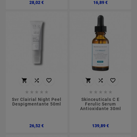
Preço
Preço
28,02 €
16,89 €
















Svr Clairial Night Peel
Skinceuticals C E
Despigmentante 50ml
Ferulic Serum
Antioxidante 30ml
Preço
Preço
26,52 €
139,89 €