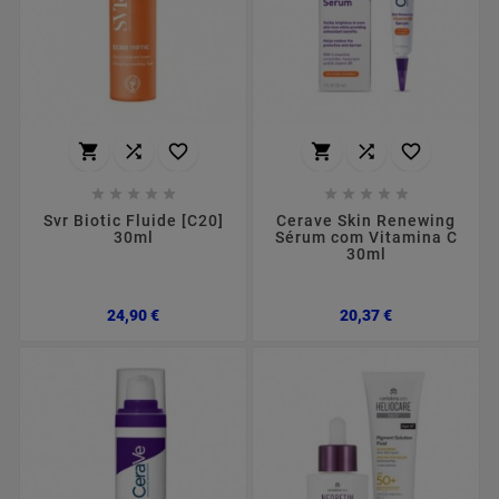
















Svr Biotic Fluide [C20]
Cerave Skin Renewing
30ml
Sérum com Vitamina C
30ml
Preço
Preço
24,90 €
20,37 €