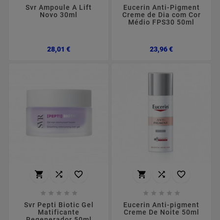
Svr Ampoule A Lift
Eucerin Anti-Pigment
Novo 30ml
Creme de Dia com Cor
Médio FPS30 50ml
Preço
Preço
28,01 €
23,96 €
















Svr Pepti Biotic Gel
Eucerin Anti-pigment
Matificante
Creme De Noite 50ml
Regenerador 50ml