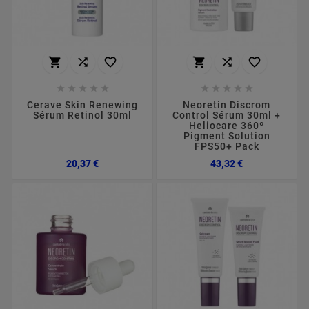
















Cerave Skin Renewing
Neoretin Discrom
Sérum Retinol 30ml
Control Sérum 30ml +
Heliocare 360º
Pigment Solution
FPS50+ Pack
Preço
Preço
20,37 €
43,32 €