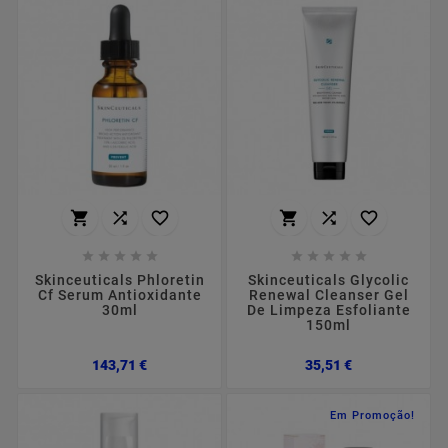
















Skinceuticals Phloretin
Skinceuticals Glycolic
Cf Serum Antioxidante
Renewal Cleanser Gel
30ml
De Limpeza Esfoliante
150ml
Preço
Preço
143,71 €
35,51 €
Em Promoção!