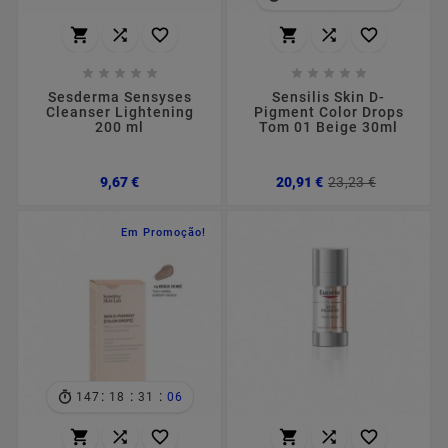
















Sesderma Sensyses
Sensilis Skin D-
Cleanser Lightening
Pigment Color Drops
200 ml
Tom 01 Beige 30ml
Preço
Preço
Preço
9,67 €
20,91 €
23,23 €
normal
Em Promoção!
:
:
:
147
18
31
05





