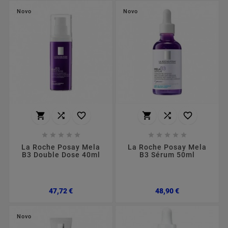
Novo
Novo
















La Roche Posay Mela
La Roche Posay Mela
B3 Double Dose 40ml
B3 Sérum 50ml
Preço
Preço
47,72 €
48,90 €
Novo