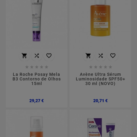
















La Roche Posay Mela
Avène Ultra Sérum
B3 Contorno de Olhos
Luminosidade SPF50+
15ml
30 ml (NOVO)
Preço
Preço
29,27 €
20,71 €