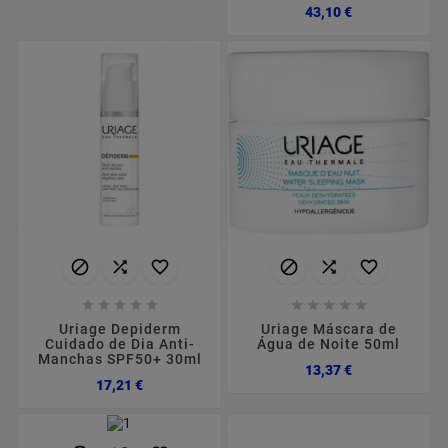
Preço
43,10 €
















Uriage Depiderm
Uriage Máscara de
Cuidado de Dia Anti-
Água de Noite 50ml
Manchas SPF50+ 30ml
Preço
13,37 €
Preço
17,21 €